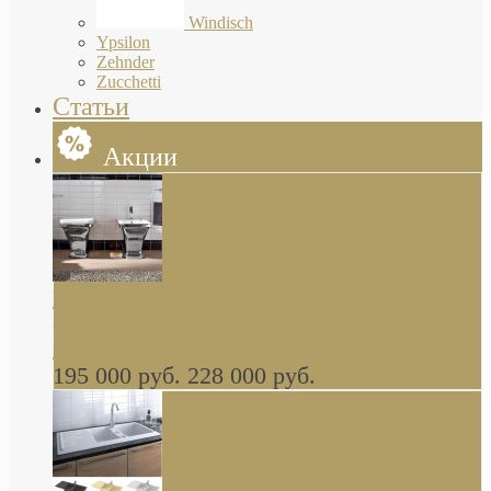
Windisch
Ypsilon
Zehnder
Zucchetti
Статьи
Акции
Butterfly Scarabeo КОМПЛЕКТ санфаянса
(унитаз и биде) напольные снаружи декор
глянцевая платина В НАЛИЧИИ
195 000 руб.
228 000 руб.