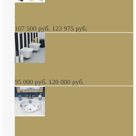
Cassia Duravit врезная сверху кухонная
керамическая мойка 1160 x 510 мм белая,
серая, черная, бежевая В НАЛИЧИИ
107 500 руб.
123 975 руб.
Cow ArtCeram унитаз навесной и биде
навесное КОМПЛЕКТ
95 000 руб.
120 000 руб.
Decorated Bathroom раковина овальная
встраиваемая для ванной с рисунком синяя
роза В НАЛИЧИИ