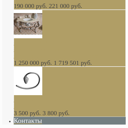
190 000 руб.
221 000 руб.
Gondola GAIA консоль 140 см для ванной в
стиле барокко, из массива дерева, светло
коричневый матовый окрас + серебро
1 250 000 руб.
1 719 501 руб.
Khala Colombo аксессуары (серия) В
НАЛИЧИИ
3 500 руб.
3 800 руб.
Контакты