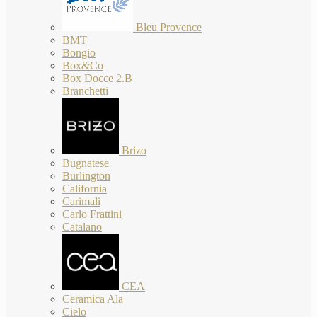
Bleu Provence
BMT
Bongio
Box&Co
Box Docce 2.B
Branchetti
Brizo
Bugnatese
Burlington
California
Carimali
Carlo Frattini
Catalano
CEA
Ceramica Ala
Cielo