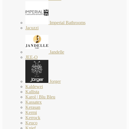
Imperial Bathrooms
Jacuzzi
Jandelle
JEE-O
Jorger
Kaldewei
Kallista
Karol | Blu Bleu
Kassatex
Kerasan
Kermi
Kerrock
Keuco
Knief