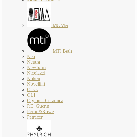
MOMA
MTI Bath
Nea
Neutra
Newform
Nicolazzi
Noken
Novellini
Oasis
OLI
Olympia Ceramica
P.E. Guerin
Perrin&Rowe
Petracer