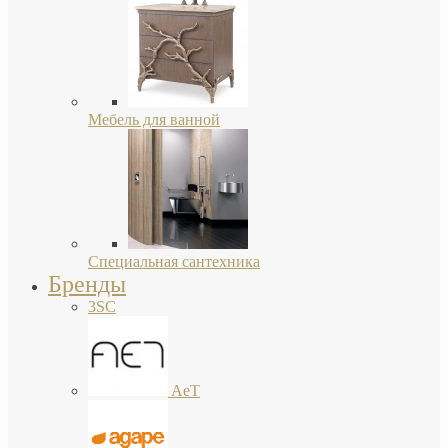
Мебель для ванной
Специальная сантехника
Бренды
3SC
AeT