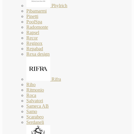
Phylrich
Pibamarmi
Pinetti
PoolSpa
Radomonte
Rapsel
Recor
Reginox
Repabad
Rexa design
Rifra
Riho
Ritmonio
Roca
Salvatori
Sameca AB
Samo
Scarabeo
Serdaneli