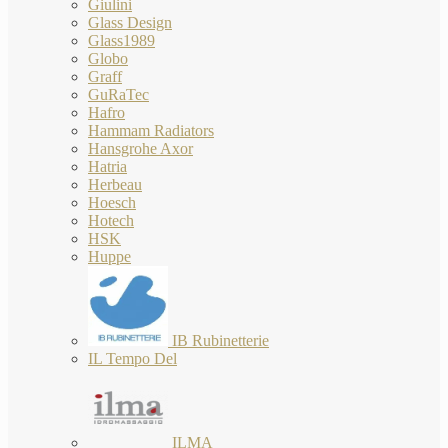
Giulini
Glass Design
Glass1989
Globo
Graff
GuRaTec
Hafro
Hammam Radiators
Hansgrohe Axor
Hatria
Herbeau
Hoesch
Hotech
HSK
Huppe
IB Rubinetterie
IL Tempo Del
ILMA