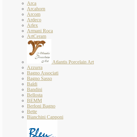
Arca
Arcahorn
Arcom
Ardeco
Arlex
Armani Roca
ArtCeram
Atlantis Porcelain Art
Azzurra
Bagno Associati
Bagno Sasso
Baldi
Bandini
Bellosta
BEMM
Berloni Bagno
Bette
Bianchini Capponi