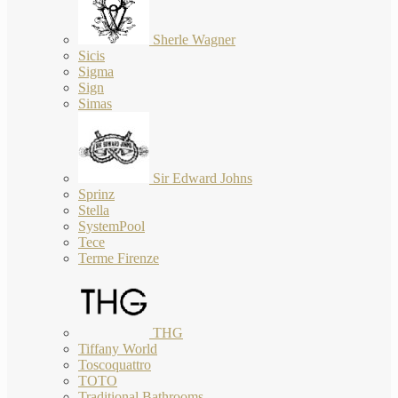
Sherle Wagner
Sicis
Sigma
Sign
Simas
Sir Edward Johns
Sprinz
Stella
SystemPool
Tece
Terme Firenze
THG
Tiffany World
Toscoquattro
TOTO
Traditional Bathrooms