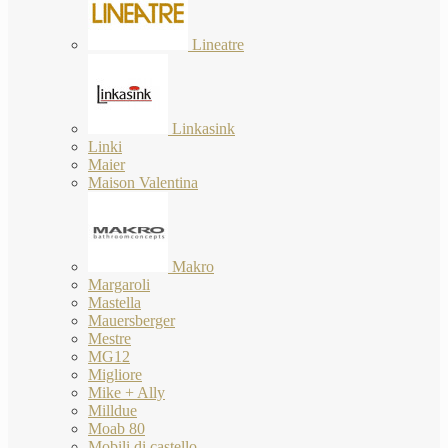
Lineatre
Linkasink
Linki
Maier
Maison Valentina
Makro
Margaroli
Mastella
Mauersberger
Mestre
MG12
Migliore
Mike + Ally
Milldue
Moab 80
Mobili di castello