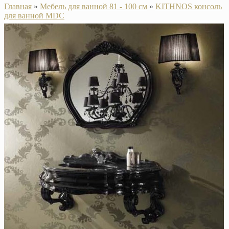
Главная
»
Мебель для ванной 81 - 100 см
»
KITHNOS консоль
для ванной MDC