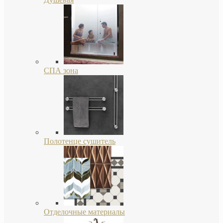
СПА зона
Полотенце сушитель
Отделочные материалы