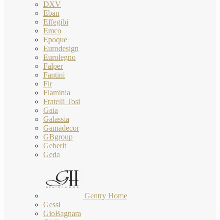
DXV
Eban
Effegibi
Emco
Epoque
Eurodesign
Eurolegno
Falper
Fantini
Fir
Flaminia
Fratelli Tosi
Gaia
Galassia
Gamadecor
GBgroup
Geberit
Geda
Gentry Home
Gessi
GioBagnara