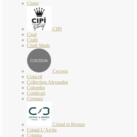
Cinier
CIPI
Cisal
Ciulli
Clark Made
Cocoon
Colacril
Collection Alexandra
Colombo
Cordivari
Crestani
Cristal et Bronze
Cristal L’Arche
Cristina