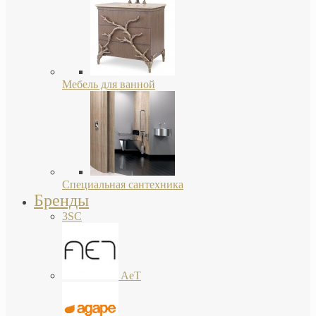
Мебель для ванной
Специальная сантехника
Бренды
3SC
AeT