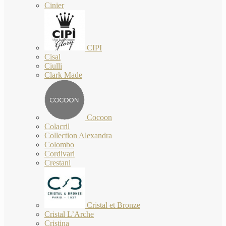
Cinier
CIPI
Cisal
Ciulli
Clark Made
Cocoon
Colacril
Collection Alexandra
Colombo
Cordivari
Crestani
Cristal et Bronze
Cristal L’Arche
Cristina