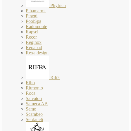
Phylrich
Pibamarmi
Pinetti
PoolSpa
Radomonte
Rapsel
Recor
Reginox
Repabad
Rexa design
Rifra
Riho
Ritmonio
Roca
Salvatori
Sameca AB
Samo
Scarabeo
Serdaneli