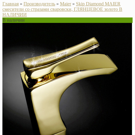
Главная
»
Производитель
»
Maier
»
Skip Diamond MAIER
смесители со стразами сваровски, ГЛЯНЦЕВОЕ золото В
НАЛИЧИИ
В наличии