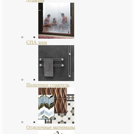
СПА зона
Полотенце сушитель
Отделочные материалы