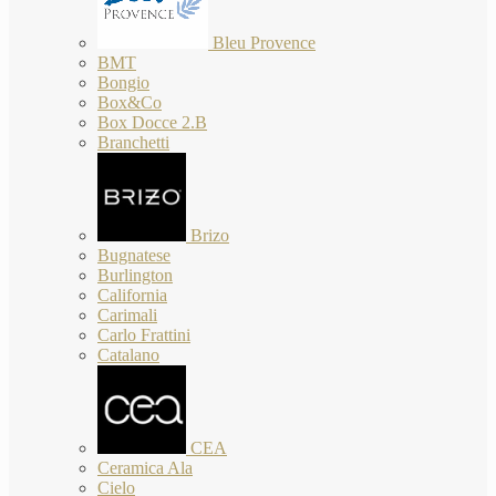
Bleu Provence
BMT
Bongio
Box&Co
Box Docce 2.B
Branchetti
Brizo
Bugnatese
Burlington
California
Carimali
Carlo Frattini
Catalano
CEA
Ceramica Ala
Cielo