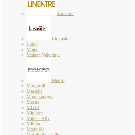
Lineatre
Linkasink
Linki
Maier
Maison Valentina
Makro
Margaroli
Mastella
Mauersberger
Mestre
MG12
Migliore
Mike + Ally
Milldue
Moab 80
Mobili di castello