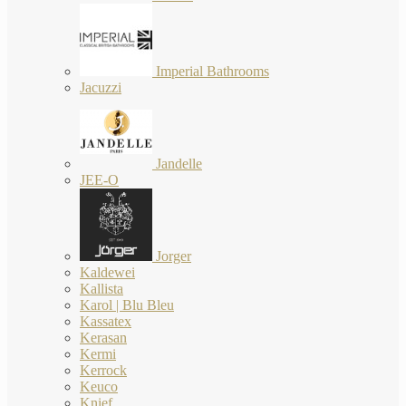
Imperial Bathrooms
Jacuzzi
Jandelle
JEE-O
Jorger
Kaldewei
Kallista
Karol | Blu Bleu
Kassatex
Kerasan
Kermi
Kerrock
Keuco
Knief