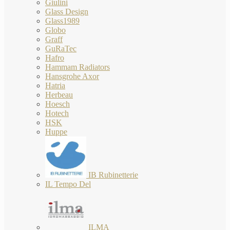
Giulini
Glass Design
Glass1989
Globo
Graff
GuRaTec
Hafro
Hammam Radiators
Hansgrohe Axor
Hatria
Herbeau
Hoesch
Hotech
HSK
Huppe
IB Rubinetterie
IL Tempo Del
ILMA