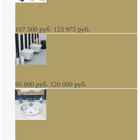
Cassia Duravit врезная сверху кухонная
керамическая мойка 1160 x 510 мм белая,
серая, черная, бежевая В НАЛИЧИИ
107 500 руб.
123 975 руб.
Cow ArtCeram унитаз навесной и биде
навесное КОМПЛЕКТ
95 000 руб.
120 000 руб.
Decorated Bathroom раковина овальная
встраиваемая для ванной с рисунком синяя
роза В НАЛИЧИИ