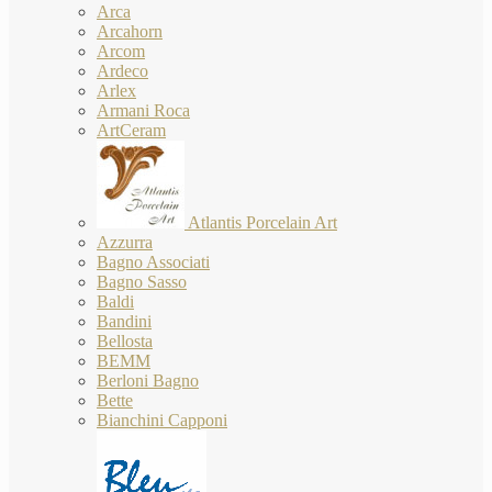
Arca
Arcahorn
Arcom
Ardeco
Arlex
Armani Roca
ArtCeram
Atlantis Porcelain Art
Azzurra
Bagno Associati
Bagno Sasso
Baldi
Bandini
Bellosta
BEMM
Berloni Bagno
Bette
Bianchini Capponi