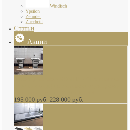
Windisch
Ypsilon
Zehnder
Zucchetti
Статьи
Акции
Butterfly Scarabeo КОМПЛЕКТ санфаянса
(унитаз и биде) напольные снаружи декор
глянцевая платина В НАЛИЧИИ
195 000 руб.
228 000 руб.