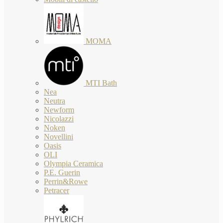
MOMA
MTI Bath
Nea
Neutra
Newform
Nicolazzi
Noken
Novellini
Oasis
OLI
Olympia Ceramica
P.E. Guerin
Perrin&Rowe
Petracer