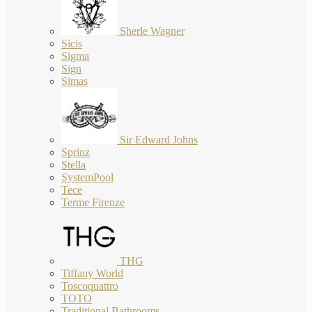
Sherle Wagner
Sicis
Sigma
Sign
Simas
Sir Edward Johns
Sprinz
Stella
SystemPool
Tece
Terme Firenze
THG
Tiffany World
Toscoquattro
TOTO
Traditional Bathrooms