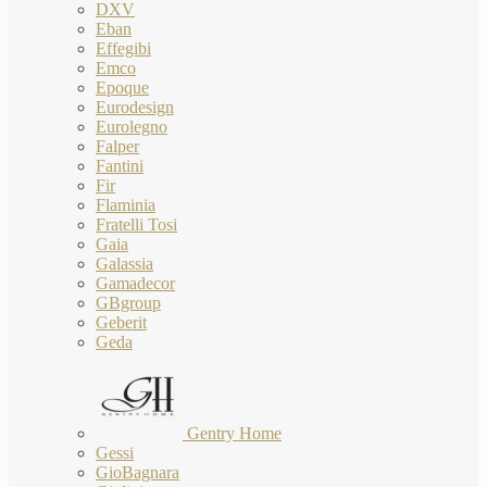
DXV
Eban
Effegibi
Emco
Epoque
Eurodesign
Eurolegno
Falper
Fantini
Fir
Flaminia
Fratelli Tosi
Gaia
Galassia
Gamadecor
GBgroup
Geberit
Geda
Gentry Home
Gessi
GioBagnara