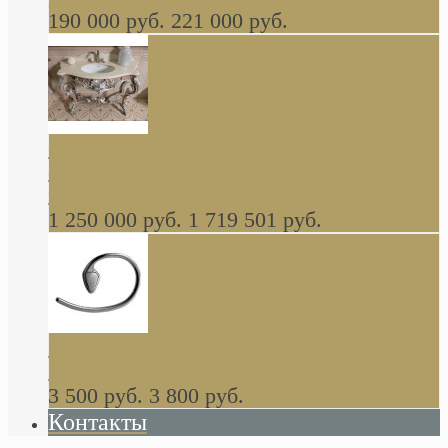
190 000 руб.
221 000 руб.
Gondola GAIA консоль 140 см для ванной в
стиле барокко, из массива дерева, светло
коричневый матовый окрас + серебро
1 250 000 руб.
1 719 501 руб.
Khala Colombo аксессуары (серия) В
НАЛИЧИИ
3 500 руб.
3 800 руб.
Контакты