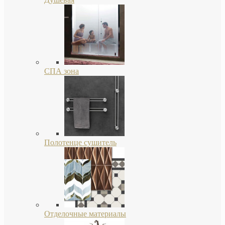
СПА зона
Полотенце сушитель
Отделочные материалы