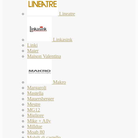
Lineatre
Linkasink
Linki
Maier
Maison Valentina
Makro
Margaroli
Mastella
Mauersberger
Mestre
MG12
Migliore
Mike + Ally
Milldue
Moab 80
Mobili di castello