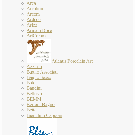
Arca
Arcahorn
Arcom
Ardeco
Arlex
Armani Roca
ArtCeram
Atlantis Porcelain Art
Azzurra
Bagno Associati
Bagno Sasso
Baldi
Bandini
Bellosta
BEMM
Berloni Bagno
Bette
Bianchini Capponi