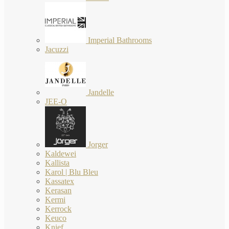
Imperial Bathrooms
Jacuzzi
Jandelle
JEE-O
Jorger
Kaldewei
Kallista
Karol | Blu Bleu
Kassatex
Kerasan
Kermi
Kerrock
Keuco
Knief