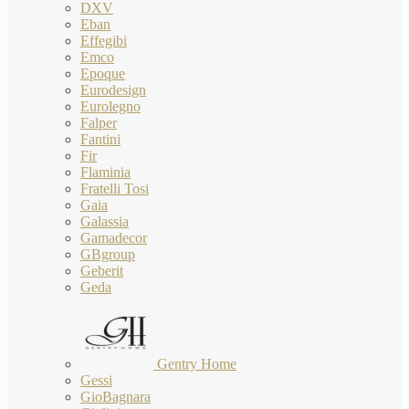
DXV
Eban
Effegibi
Emco
Epoque
Eurodesign
Eurolegno
Falper
Fantini
Fir
Flaminia
Fratelli Tosi
Gaia
Galassia
Gamadecor
GBgroup
Geberit
Geda
Gentry Home
Gessi
GioBagnara