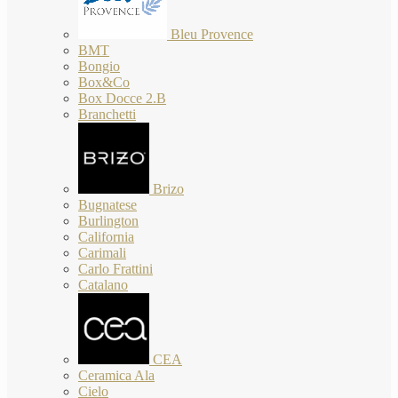
Bleu Provence
BMT
Bongio
Box&Co
Box Docce 2.B
Branchetti
Brizo
Bugnatese
Burlington
California
Carimali
Carlo Frattini
Catalano
CEA
Ceramica Ala
Cielo