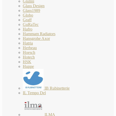
Giulini
Glass Design
Glass1989
Globo
Graff
GuRaTec
Hafro
Hammam Radiators
Hansgrohe Axor
Hatria
Herbeau
Hoesch
Hotech
HSK
Huppe
IB Rubinetterie
IL Tempo Del
ILMA