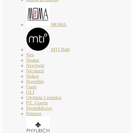
MOMA
MTI Bath
Nea
Neutra
Newform
Nicolazzi
Noken
Novellini
Oasis
OLI
Olympia Ceramica
P.E. Guerin
Perrin&Rowe
Petracer