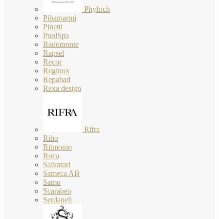
Phylrich
Pibamarmi
Pinetti
PoolSpa
Radomonte
Rapsel
Recor
Reginox
Repabad
Rexa design
Rifra
Riho
Ritmonio
Roca
Salvatori
Sameca AB
Samo
Scarabeo
Serdaneli