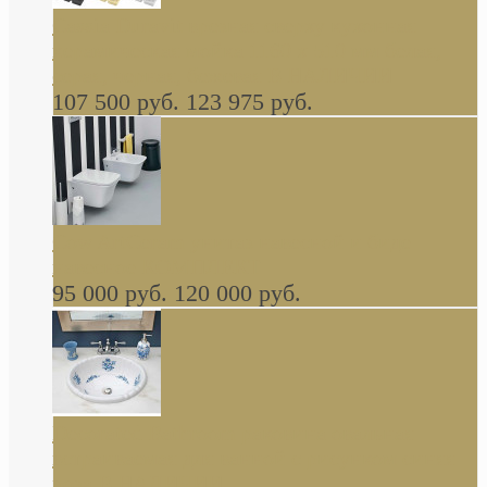
Cassia Duravit врезная сверху кухонная
керамическая мойка 1160 x 510 мм белая,
серая, черная, бежевая В НАЛИЧИИ
107 500 руб.
123 975 руб.
Cow ArtCeram унитаз навесной и биде
навесное КОМПЛЕКТ
95 000 руб.
120 000 руб.
Decorated Bathroom раковина овальная
встраиваемая для ванной с рисунком синяя
роза В НАЛИЧИИ