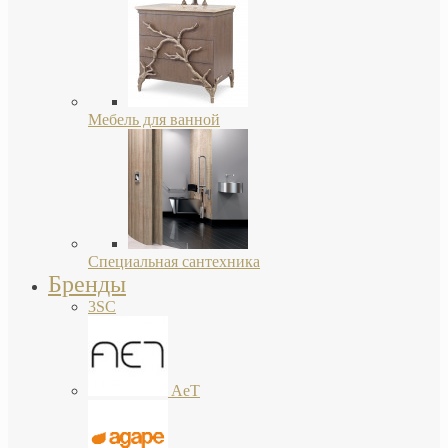
Мебель для ванной
Специальная сантехника
Бренды
3SC
AeT