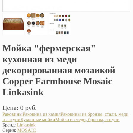
Мойка "фермерская"
кухонная из меди
декорированная мозаикой
Copper Farmhouse Mosaic
Linkasink
Цена: 0 руб.
Раковины
Раковина из камня
Раковины из бронзы, стали, меди
и латуни
Кухонные мойки
Мойка из меди, бронзы, латуни
Бренд:
Linkasink
Серия:
MOSAIC