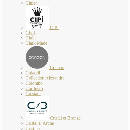
Cinier
CIPI
Cisal
Ciulli
Clark Made
Cocoon
Colacril
Collection Alexandra
Colombo
Cordivari
Crestani
Cristal et Bronze
Cristal L’Arche
Cristina