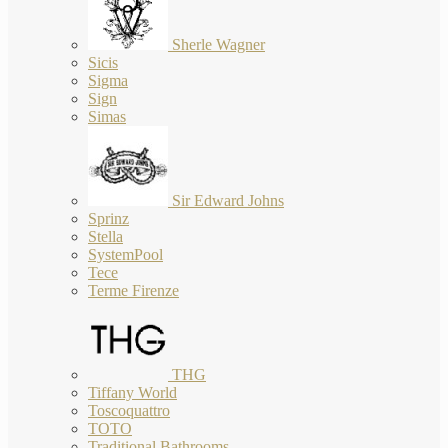
Sherle Wagner
Sicis
Sigma
Sign
Simas
Sir Edward Johns
Sprinz
Stella
SystemPool
Tece
Terme Firenze
THG
Tiffany World
Toscoquattro
TOTO
Traditional Bathrooms