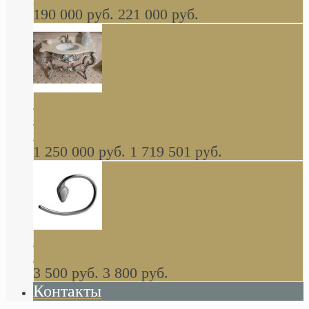
190 000 руб.
221 000 руб.
Gondola GAIA консоль 140 см для ванной в
стиле барокко, из массива дерева, светло
коричневый матовый окрас + серебро
1 250 000 руб.
1 719 501 руб.
Khala Colombo аксессуары (серия) В
НАЛИЧИИ
3 500 руб.
3 800 руб.
Контакты