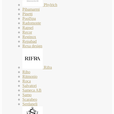
Phylrich
Pibamarmi
Pinetti
PoolSpa
Radomonte
Rapsel
Recor
Reginox
Repabad
Rexa design
Rifra
Riho
Ritmonio
Roca
Salvatori
Sameca AB
Samo
Scarabeo
Serdaneli