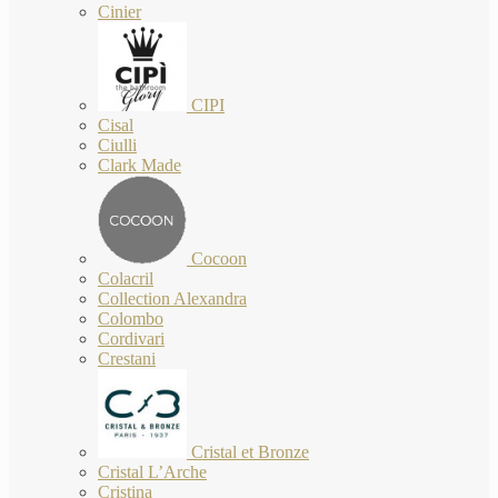
Cinier
CIPI
Cisal
Ciulli
Clark Made
Cocoon
Colacril
Collection Alexandra
Colombo
Cordivari
Crestani
Cristal et Bronze
Cristal L’Arche
Cristina