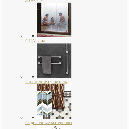
СПА зона
Полотенце сушитель
Отделочные материалы