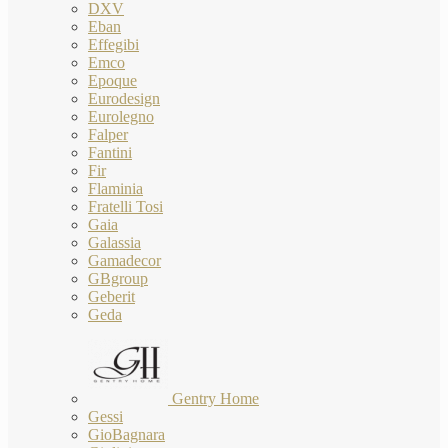
DXV
Eban
Effegibi
Emco
Epoque
Eurodesign
Eurolegno
Falper
Fantini
Fir
Flaminia
Fratelli Tosi
Gaia
Galassia
Gamadecor
GBgroup
Geberit
Geda
Gentry Home
Gessi
GioBagnara