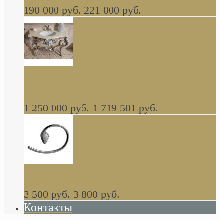
190 000 руб.
221 000 руб.
Gondola GAIA консоль 140 см для ванной в
стиле барокко, из массива дерева, светло
коричневый матовый окрас + серебро
1 250 000 руб.
1 719 501 руб.
Khala Colombo аксессуары (серия) В
НАЛИЧИИ
3 500 руб.
3 800 руб.
Контакты