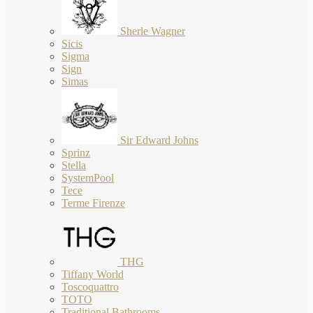
Sherle Wagner
Sicis
Sigma
Sign
Simas
Sir Edward Johns
Sprinz
Stella
SystemPool
Tece
Terme Firenze
THG
Tiffany World
Toscoquattro
TOTO
Traditional Bathrooms