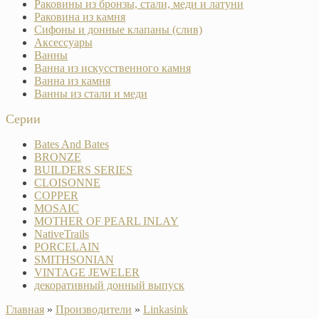
Раковины из бронзы, стали, меди и латуни
Раковина из камня
Сифоны и донные клапаны (слив)
Аксессуары
Ванны
Ванна из искусственного камня
Ванна из камня
Ванны из стали и меди
Серии
Bates And Bates
BRONZE
BUILDERS SERIES
CLOISONNE
COPPER
MOSAIC
MOTHER OF PEARL INLAY
NativeTrails
PORCELAIN
SMITHSONIAN
VINTAGE JEWELER
декоративный донный выпуск
Главная
»
Производители
»
Linkasink