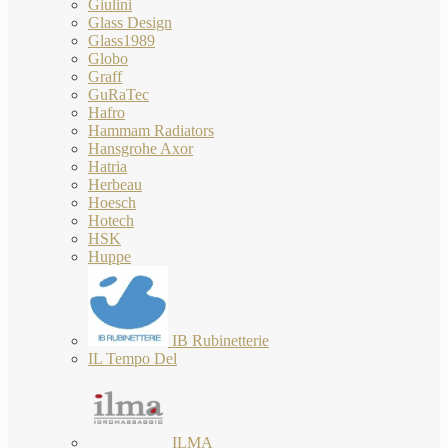
Giulini
Glass Design
Glass1989
Globo
Graff
GuRaTec
Hafro
Hammam Radiators
Hansgrohe Axor
Hatria
Herbeau
Hoesch
Hotech
HSK
Huppe
IB Rubinetterie
IL Tempo Del
ILMA