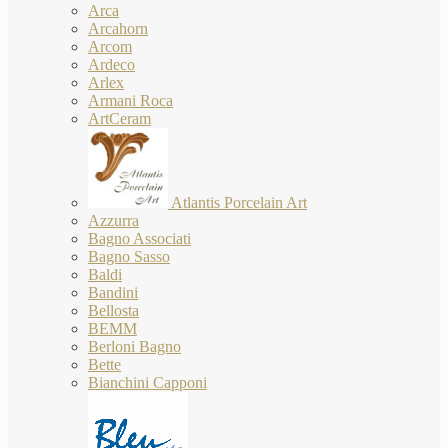
Arca
Arcahorn
Arcom
Ardeco
Arlex
Armani Roca
ArtCeram
Atlantis Porcelain Art
Azzurra
Bagno Associati
Bagno Sasso
Baldi
Bandini
Bellosta
BEMM
Berloni Bagno
Bette
Bianchini Capponi