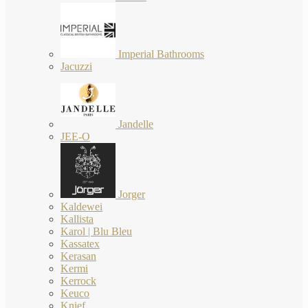
Imperial Bathrooms
Jacuzzi
Jandelle
JEE-O
Jorger
Kaldewei
Kallista
Karol | Blu Bleu
Kassatex
Kerasan
Kermi
Kerrock
Keuco
Knief