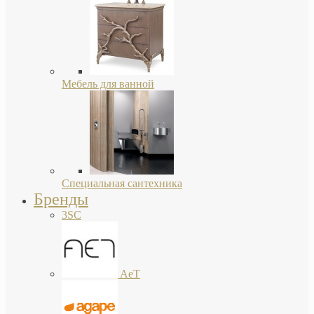
Мебель для ванной
Специальная сантехника
Бренды
3SC
AeT