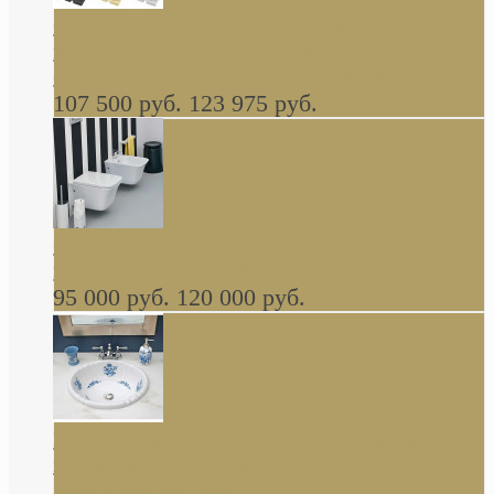
Cassia Duravit врезная сверху кухонная
керамическая мойка 1160 x 510 мм белая,
серая, черная, бежевая В НАЛИЧИИ
107 500 руб.
123 975 руб.
Cow ArtCeram унитаз навесной и биде
навесное КОМПЛЕКТ
95 000 руб.
120 000 руб.
Decorated Bathroom раковина овальная
встраиваемая для ванной с рисунком синяя
роза В НАЛИЧИИ