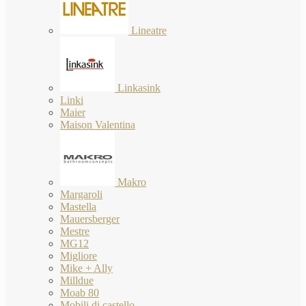
Lineatre
Linkasink
Linki
Maier
Maison Valentina
Makro
Margaroli
Mastella
Mauersberger
Mestre
MG12
Migliore
Mike + Ally
Milldue
Moab 80
Mobili di castello