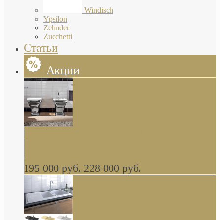
Windisch
Ypsilon
Zehnder
Zucchetti
Статьи
Акции
Butterfly Scarabeo КОМПЛЕКТ санфаянса
(унитаз и биде) напольные снаружи декор
глянцевая платина В НАЛИЧИИ
195 000 руб.
228 000 руб.