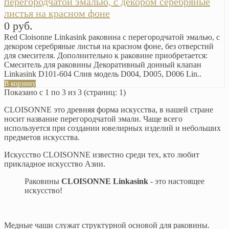
перегородчатой эмалью, с декором серебряные
листья на красном фоне
0 руб.
Red Cloisonne Linkasink раковина c перегородчатой эмалью, с
декором серебряные листья на красном фоне, без отверстий
для смесителя. Дополнительно к раковине приобретается:
Смеситель для раковины Декоративный донный клапан
Linkasink D101-604 Cлив модель D004, D005, D006 Lin..
В корзину
Показано с 1 по 3 из 3 (страниц: 1)
CLOISONNE это древняя форма искусства, в нашей стране
носит название перегородчатой эмали. Чаще всего
используется при создании ювелирных изделий и небольших
предметов искусства.
Искусство CLOISONNE известно среди тех, кто любит
прикладное искусство Азии.
Раковины
CLOISONNE Linkasink
- это настоящее
искусство!
Медные чаши служат структурной основой для раковины.