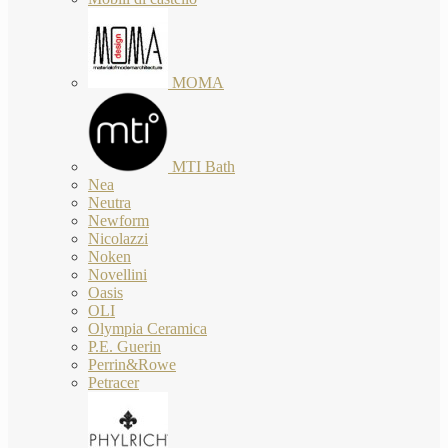
MOMA
MTI Bath
Nea
Neutra
Newform
Nicolazzi
Noken
Novellini
Oasis
OLI
Olympia Ceramica
P.E. Guerin
Perrin&Rowe
Petracer