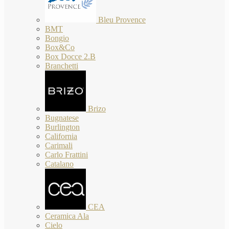
Bleu Provence
BMT
Bongio
Box&Co
Box Docce 2.B
Branchetti
Brizo
Bugnatese
Burlington
California
Carimali
Carlo Frattini
Catalano
CEA
Ceramica Ala
Cielo