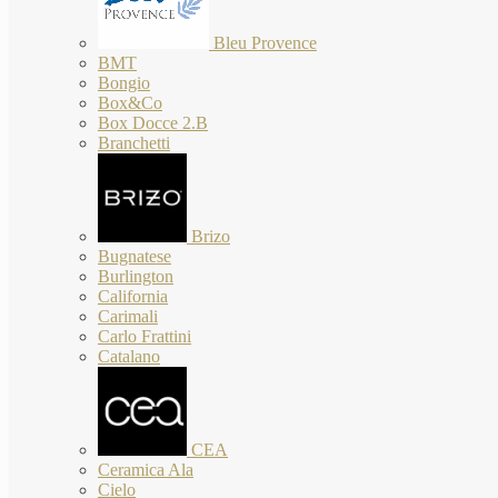
Bleu Provence
BMT
Bongio
Box&Co
Box Docce 2.B
Branchetti
Brizo
Bugnatese
Burlington
California
Carimali
Carlo Frattini
Catalano
CEA
Ceramica Ala
Cielo