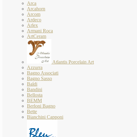
Arca
Arcahorn
Arcom
Ardeco
Arlex
Armani Roca
ArtCeram
Atlantis Porcelain Art
Azzurra
Bagno Associati
Bagno Sasso
Baldi
Bandini
Bellosta
BEMM
Berloni Bagno
Bette
Bianchini Capponi