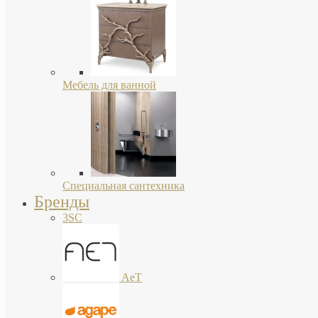
Мебель для ванной
Специальная сантехника
Бренды
3SC
AeT