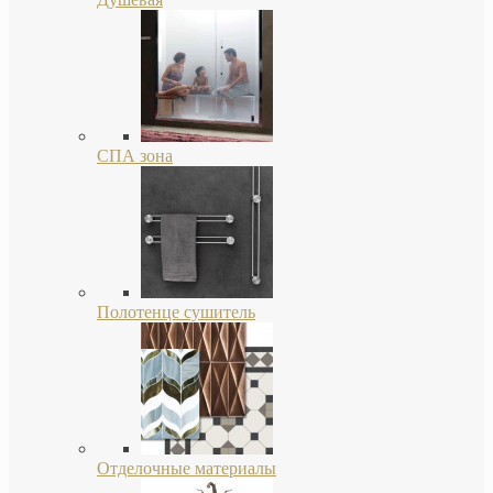
СПА зона
Полотенце сушитель
Отделочные материалы