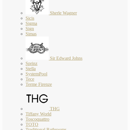
Sherle Wagner
Sicis
Sigma
Sign
Simas
Sir Edward Johns
Sprinz
Stella
SystemPool
Tece
Terme Firenze
THG
Tiffany World
Toscoquattro
TOTO
Traditional Bathrooms