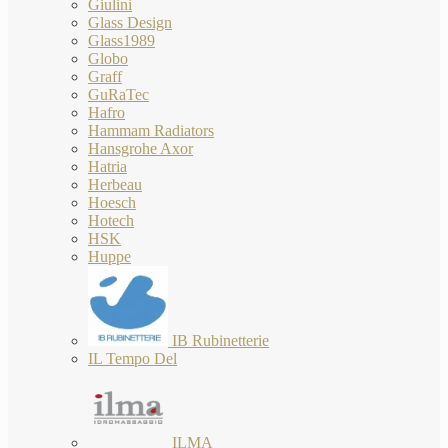
Giulini
Glass Design
Glass1989
Globo
Graff
GuRaTec
Hafro
Hammam Radiators
Hansgrohe Axor
Hatria
Herbeau
Hoesch
Hotech
HSK
Huppe
IB Rubinetterie
IL Tempo Del
ILMA