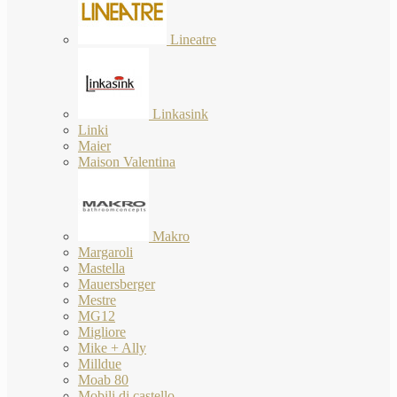
Lineatre
Linkasink
Linki
Maier
Maison Valentina
Makro
Margaroli
Mastella
Mauersberger
Mestre
MG12
Migliore
Mike + Ally
Milldue
Moab 80
Mobili di castello