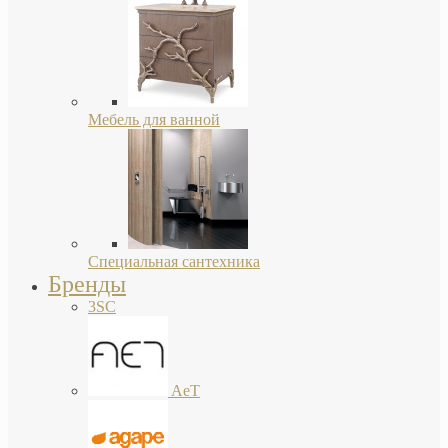
Мебель для ванной
Специальная сантехника
Бренды
3SC
AeT