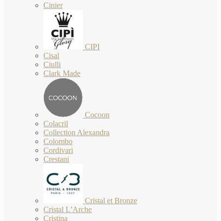
Cinier
CIPI
Cisal
Ciulli
Clark Made
Cocoon
Colacril
Collection Alexandra
Colombo
Cordivari
Crestani
Cristal et Bronze
Cristal L’Arche
Cristina