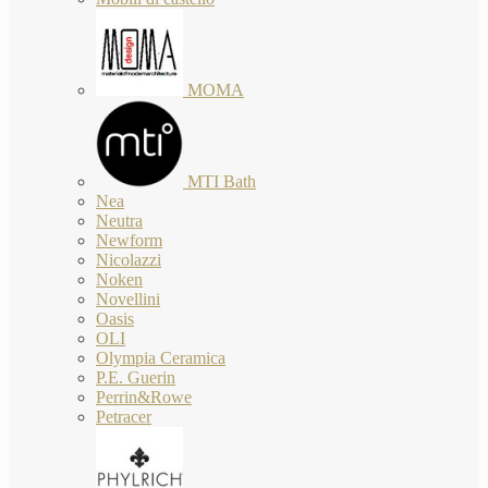
MOMA
MTI Bath
Nea
Neutra
Newform
Nicolazzi
Noken
Novellini
Oasis
OLI
Olympia Ceramica
P.E. Guerin
Perrin&Rowe
Petracer