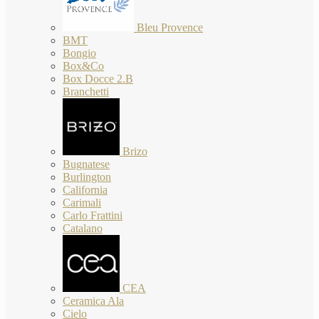
Bleu Provence
BMT
Bongio
Box&Co
Box Docce 2.B
Branchetti
Brizo
Bugnatese
Burlington
California
Carimali
Carlo Frattini
Catalano
CEA
Ceramica Ala
Cielo