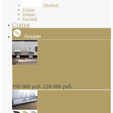
Windisch
Ypsilon
Zehnder
Zucchetti
Статьи
Акции
Butterfly Scarabeo КОМПЛЕКТ санфаянса
(унитаз и биде) напольные снаружи декор
глянцевая платина В НАЛИЧИИ
195 000 руб.
228 000 руб.