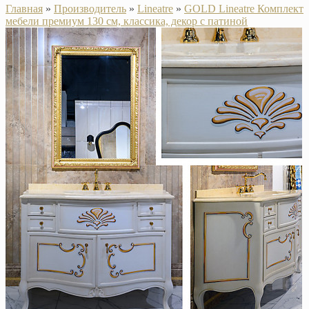
Главная
»
Производитель
»
Lineatre
»
GOLD Lineatre Комплект
мебели премиум 130 см, классика, декор с патиной