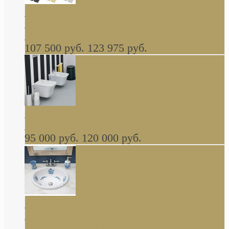
Cassia Duravit врезная сверху кухонная
керамическая мойка 1160 x 510 мм белая,
серая, черная, бежевая В НАЛИЧИИ
107 500 руб.
123 975 руб.
Cow ArtCeram унитаз навесной и биде
навесное КОМПЛЕКТ
95 000 руб.
120 000 руб.
Decorated Bathroom раковина овальная
встраиваемая для ванной с рисунком синяя
роза В НАЛИЧИИ