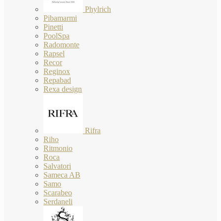
Phylrich
Pibamarmi
Pinetti
PoolSpa
Radomonte
Rapsel
Recor
Reginox
Repabad
Rexa design
Rifra
Riho
Ritmonio
Roca
Salvatori
Sameca AB
Samo
Scarabeo
Serdaneli