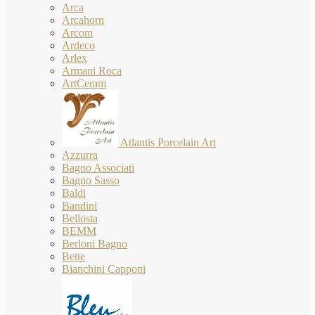
Arca
Arcahorn
Arcom
Ardeco
Arlex
Armani Roca
ArtCeram
Atlantis Porcelain Art
Azzurra
Bagno Associati
Bagno Sasso
Baldi
Bandini
Bellosta
BEMM
Berloni Bagno
Bette
Bianchini Capponi