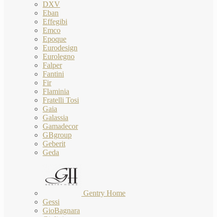
DXV
Eban
Effegibi
Emco
Epoque
Eurodesign
Eurolegno
Falper
Fantini
Fir
Flaminia
Fratelli Tosi
Gaia
Galassia
Gamadecor
GBgroup
Geberit
Geda
Gentry Home
Gessi
GioBagnara