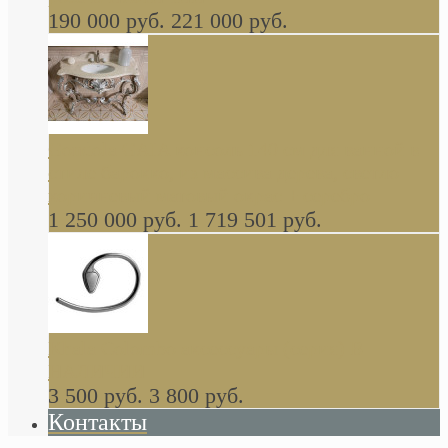
190 000 руб.
221 000 руб.
Gondola GAIA консоль 140 см для ванной в
стиле барокко, из массива дерева, светло
коричневый матовый окрас + серебро
1 250 000 руб.
1 719 501 руб.
Khala Colombo аксессуары (серия) В
НАЛИЧИИ
3 500 руб.
3 800 руб.
Контакты