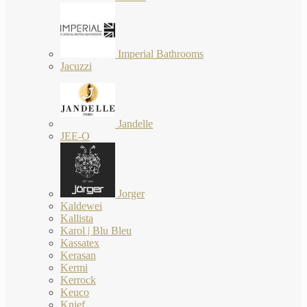
Imperial Bathrooms
Jacuzzi
Jandelle
JEE-O
Jorger
Kaldewei
Kallista
Karol | Blu Bleu
Kassatex
Kerasan
Kermi
Kerrock
Keuco
Knief