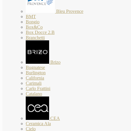
Bleu Provence
BMT
Bongio
Box&Co
Box Docce 2.B
Branchetti
Brizo
Bugnatese
Burlington
California
Carimali
Carlo Frattini
Catalano
CEA
Ceramica Ala
Cielo