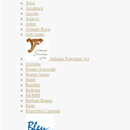
Arca
Arcahorn
Arcom
Ardeco
Arlex
Armani Roca
ArtCeram
Atlantis Porcelain Art
Azzurra
Bagno Associati
Bagno Sasso
Baldi
Bandini
Bellosta
BEMM
Berloni Bagno
Bette
Bianchini Capponi