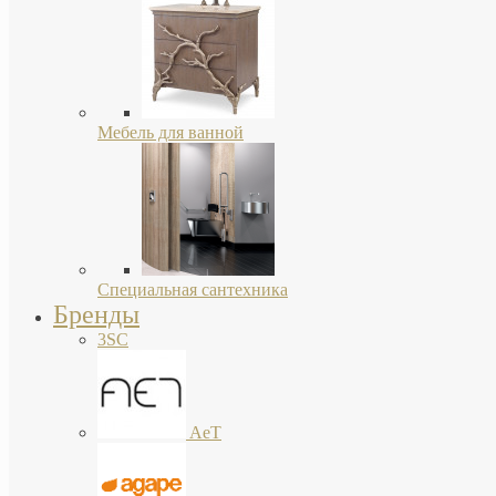
Мебель для ванной
Специальная сантехника
Бренды
3SC
AeT