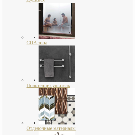
СПА зона
Полотенце сушитель
Отделочные материалы