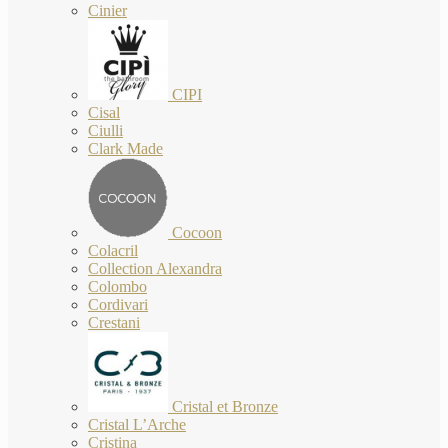
Cinier
CIPI
Cisal
Ciulli
Clark Made
Cocoon
Colacril
Collection Alexandra
Colombo
Cordivari
Crestani
Cristal et Bronze
Cristal L’Arche
Cristina