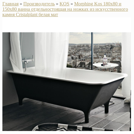
Главная
»
Производитель
»
KOS
»
Morphing Kos 180х80 и
150х80 ванна отдельностоящая на ножках из искусственного
камня Cristalplant белая мат