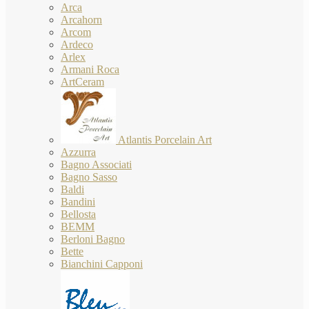
Arca
Arcahorn
Arcom
Ardeco
Arlex
Armani Roca
ArtCeram
Atlantis Porcelain Art
Azzurra
Bagno Associati
Bagno Sasso
Baldi
Bandini
Bellosta
BEMM
Berloni Bagno
Bette
Bianchini Capponi