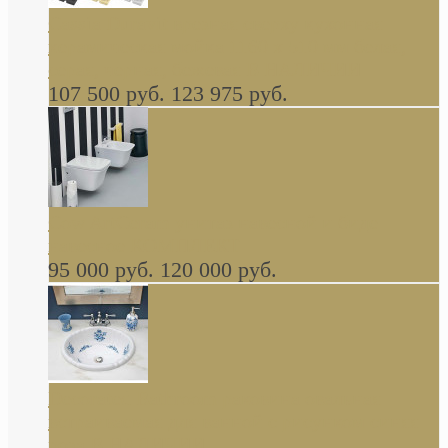
Cassia Duravit врезная сверху кухонная
керамическая мойка 1160 x 510 мм белая,
серая, черная, бежевая В НАЛИЧИИ
107 500 руб.
123 975 руб.
Cow ArtCeram унитаз навесной и биде
навесное КОМПЛЕКТ
95 000 руб.
120 000 руб.
Decorated Bathroom раковина овальная
встраиваемая для ванной с рисунком синяя
роза В НАЛИЧИИ