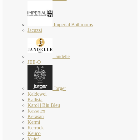
Imperial Bathrooms
Jacuzzi
Jandelle
JEE-O
Jorger
Kaldewei
Kallista
Karol | Blu Bleu
Kassatex
Kerasan
Kermi
Kerrock
Keuco
Knief