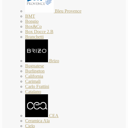
Bleu Provence
BMT
Bongio
Box&Co
Box Docce 2.B
Branchetti
Brizo
Bugnatese
Burlington
California
Carimali
Carlo Frattini
Catalano
CEA
Ceramica Ala
Cielo