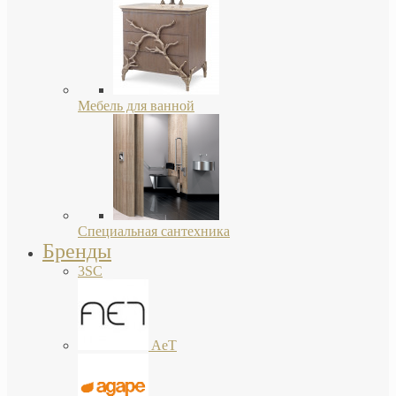
Мебель для ванной
Специальная сантехника
Бренды
3SC
AeT