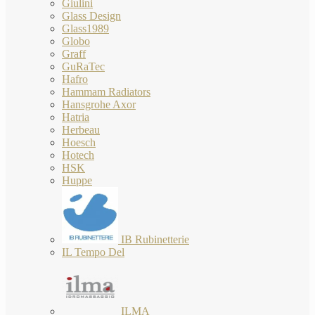
Giulini
Glass Design
Glass1989
Globo
Graff
GuRaTec
Hafro
Hammam Radiators
Hansgrohe Axor
Hatria
Herbeau
Hoesch
Hotech
HSK
Huppe
IB Rubinetterie
IL Tempo Del
ILMA