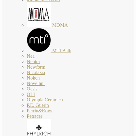
MOMA
MTI Bath
Nea
Neutra
Newform
Nicolazzi
Noken
Novellini
Oasis
OLI
Olympia Ceramica
P.E. Guerin
Perrin&Rowe
Petracer