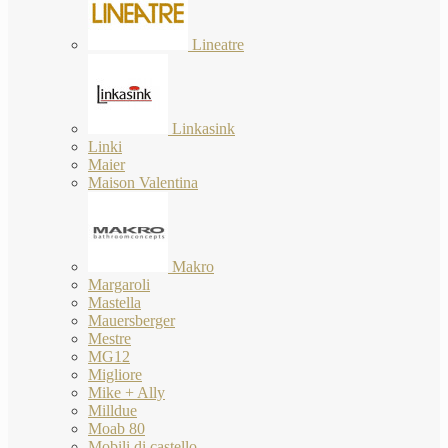
Lineatre
Linkasink
Linki
Maier
Maison Valentina
Makro
Margaroli
Mastella
Mauersberger
Mestre
MG12
Migliore
Mike + Ally
Milldue
Moab 80
Mobili di castello