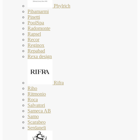
Phylrich
Pibamarmi
Pinetti
PoolSpa
Radomonte
Rapsel
Recor
Reginox
Repabad
Rexa design
Rifra
Riho
Ritmonio
Roca
Salvatori
Sameca AB
Samo
Scarabeo
Serdaneli