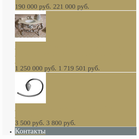
190 000 руб.
221 000 руб.
Gondola GAIA консоль 140 см для ванной в
стиле барокко, из массива дерева, светло
коричневый матовый окрас + серебро
1 250 000 руб.
1 719 501 руб.
Khala Colombo аксессуары (серия) В
НАЛИЧИИ
3 500 руб.
3 800 руб.
Контакты