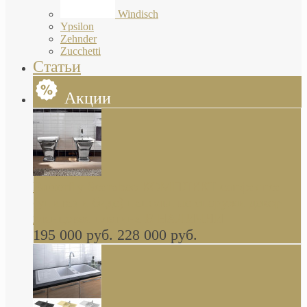
Windisch
Ypsilon
Zehnder
Zucchetti
Статьи
Акции
Butterfly Scarabeo КОМПЛЕКТ санфаянса
(унитаз и биде) напольные снаружи декор
глянцевая платина В НАЛИЧИИ
195 000 руб.
228 000 руб.