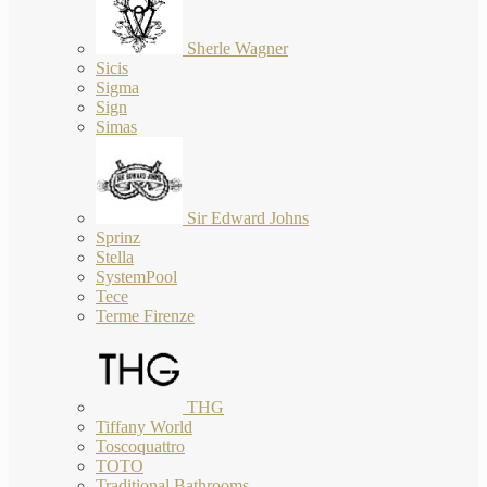
Sherle Wagner
Sicis
Sigma
Sign
Simas
Sir Edward Johns
Sprinz
Stella
SystemPool
Tece
Terme Firenze
THG
Tiffany World
Toscoquattro
TOTO
Traditional Bathrooms