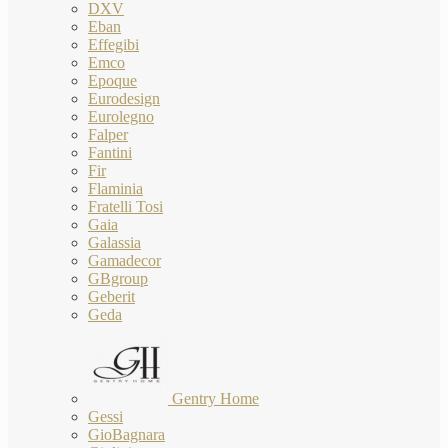
DXV
Eban
Effegibi
Emco
Epoque
Eurodesign
Eurolegno
Falper
Fantini
Fir
Flaminia
Fratelli Tosi
Gaia
Galassia
Gamadecor
GBgroup
Geberit
Geda
Gentry Home
Gessi
GioBagnara