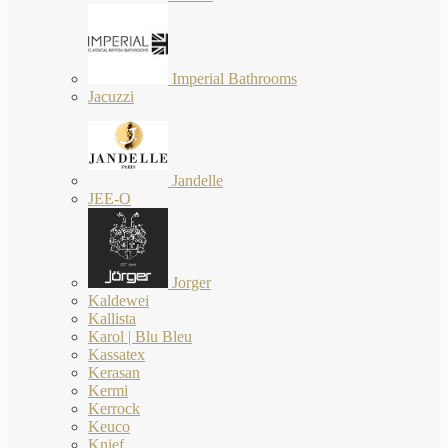
Imperial Bathrooms
Jacuzzi
Jandelle
JEE-O
Jorger
Kaldewei
Kallista
Karol | Blu Bleu
Kassatex
Kerasan
Kermi
Kerrock
Keuco
Knief