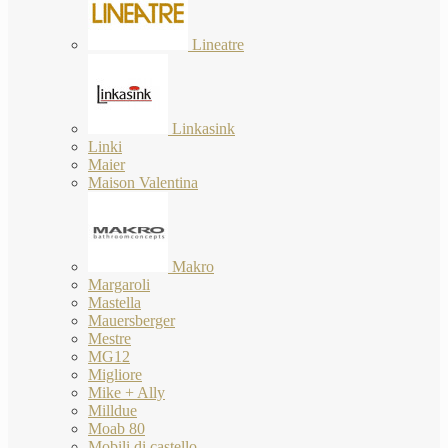
Lineatre
Linkasink
Linki
Maier
Maison Valentina
Makro
Margaroli
Mastella
Mauersberger
Mestre
MG12
Migliore
Mike + Ally
Milldue
Moab 80
Mobili di castello