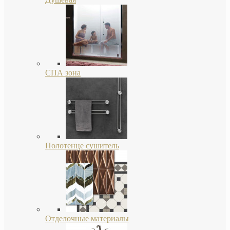
СПА зона
Полотенце сушитель
Отделочные материалы