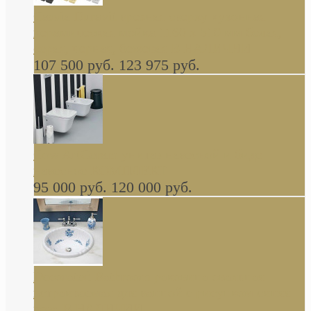
Cassia Duravit врезная сверху кухонная
керамическая мойка 1160 x 510 мм белая,
серая, черная, бежевая В НАЛИЧИИ
107 500 руб.
123 975 руб.
Cow ArtCeram унитаз навесной и биде
навесное КОМПЛЕКТ
95 000 руб.
120 000 руб.
Decorated Bathroom раковина овальная
встраиваемая для ванной с рисунком синяя
роза В НАЛИЧИИ