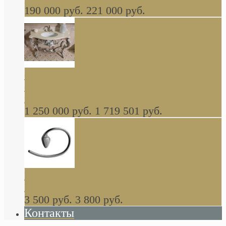
190 000 руб.
221 000 руб.
Gondola GAIA консоль 140 см для ванной в
стиле барокко, из массива дерева, светло
коричневый матовый окрас + серебро
1 250 000 руб.
1 719 501 руб.
Khala Colombo аксессуары (серия) В
НАЛИЧИИ
3 500 руб.
3 800 руб.
Контакты