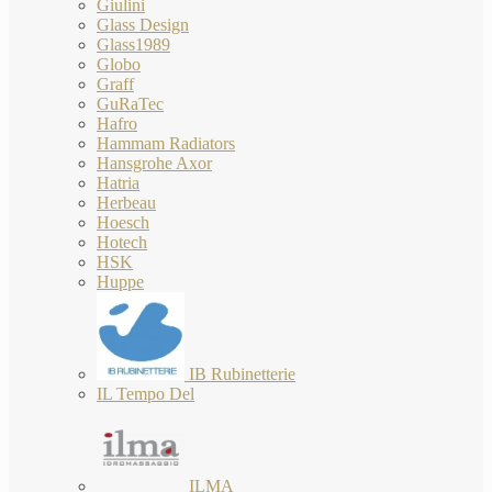
Giulini
Glass Design
Glass1989
Globo
Graff
GuRaTec
Hafro
Hammam Radiators
Hansgrohe Axor
Hatria
Herbeau
Hoesch
Hotech
HSK
Huppe
IB Rubinetterie
IL Tempo Del
ILMA