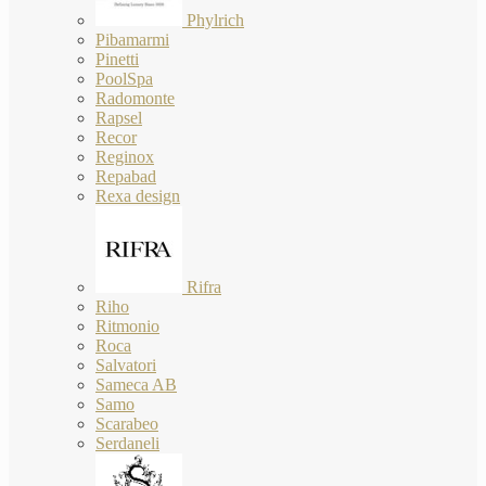
Phylrich
Pibamarmi
Pinetti
PoolSpa
Radomonte
Rapsel
Recor
Reginox
Repabad
Rexa design
Rifra
Riho
Ritmonio
Roca
Salvatori
Sameca AB
Samo
Scarabeo
Serdaneli