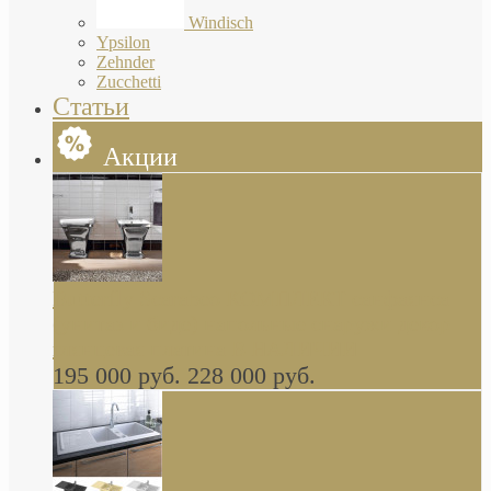
Windisch
Ypsilon
Zehnder
Zucchetti
Статьи
Акции
Butterfly Scarabeo КОМПЛЕКТ санфаянса
(унитаз и биде) напольные снаружи декор
глянцевая платина В НАЛИЧИИ
195 000 руб.
228 000 руб.