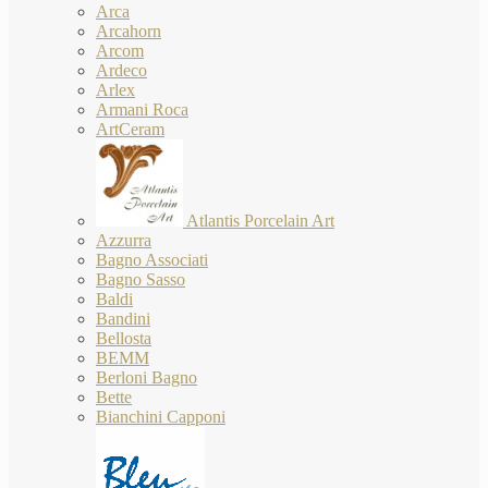
Arca
Arcahorn
Arcom
Ardeco
Arlex
Armani Roca
ArtCeram
Atlantis Porcelain Art
Azzurra
Bagno Associati
Bagno Sasso
Baldi
Bandini
Bellosta
BEMM
Berloni Bagno
Bette
Bianchini Capponi