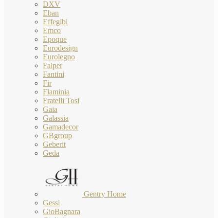
DXV
Eban
Effegibi
Emco
Epoque
Eurodesign
Eurolegno
Falper
Fantini
Fir
Flaminia
Fratelli Tosi
Gaia
Galassia
Gamadecor
GBgroup
Geberit
Geda
Gentry Home
Gessi
GioBagnara