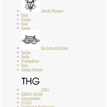
Sherle Wagner
Sicis
Sigma
Sign
Simas
Sir Edward Johns
Sprinz
Stella
SystemPool
Tece
Terme Firenze
THG
Tiffany World
Toscoquattro
TOTO
Traditional Bathrooms