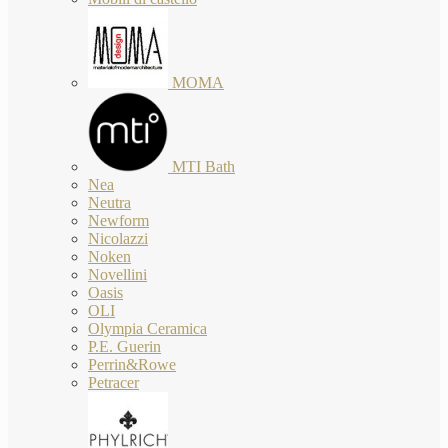
MOMA
MTI Bath
Nea
Neutra
Newform
Nicolazzi
Noken
Novellini
Oasis
OLI
Olympia Ceramica
P.E. Guerin
Perrin&Rowe
Petracer