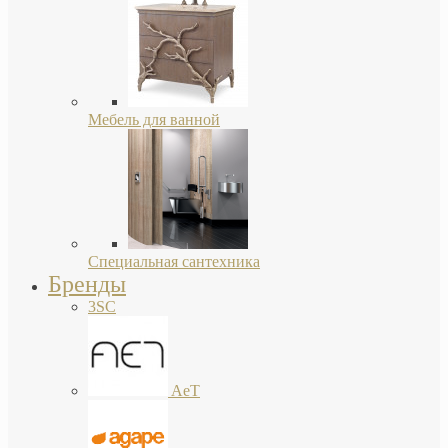
Мебель для ванной
Специальная сантехника
Бренды
3SC
AeT