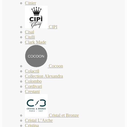
Cinier
CIPI
Cisal
Ciulli
Clark Made
Cocoon
Colacril
Collection Alexandra
Colombo
Cordivari
Crestani
Cristal et Bronze
Cristal L’Arche
Cristina