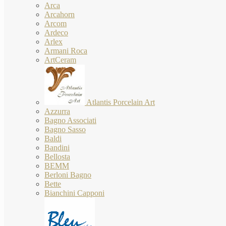
Arca
Arcahorn
Arcom
Ardeco
Arlex
Armani Roca
ArtCeram
Atlantis Porcelain Art
Azzurra
Bagno Associati
Bagno Sasso
Baldi
Bandini
Bellosta
BEMM
Berloni Bagno
Bette
Bianchini Capponi