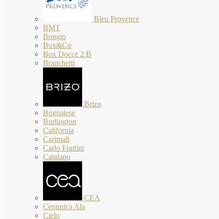
Bleu Provence
BMT
Bongio
Box&Co
Box Docce 2.B
Branchetti
Brizo
Bugnatese
Burlington
California
Carimali
Carlo Frattini
Catalano
CEA
Ceramica Ala
Cielo