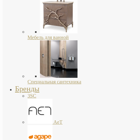
Мебель для ванной
Специальная сантехника
Бренды
3SC
AeT