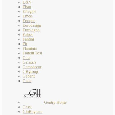
DXV
Eban
Effegibi
Emco
Epoque
Eurodesign
Eurolegno
Falper
Fantini
Fir
Flaminia
Fratelli Tosi
Gaia
Galassia
Gamadecor
GBgroup
Geberit
Geda
Gentry Home
Gessi
GioBagnara