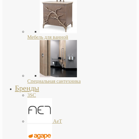
Мебель для ванной
Специальная сантехника
Бренды
3SC
AeT