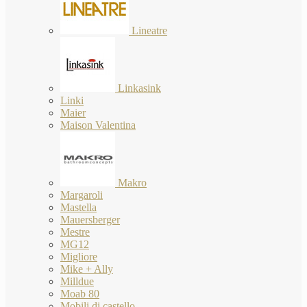
Lineatre
Linkasink
Linki
Maier
Maison Valentina
Makro
Margaroli
Mastella
Mauersberger
Mestre
MG12
Migliore
Mike + Ally
Milldue
Moab 80
Mobili di castello