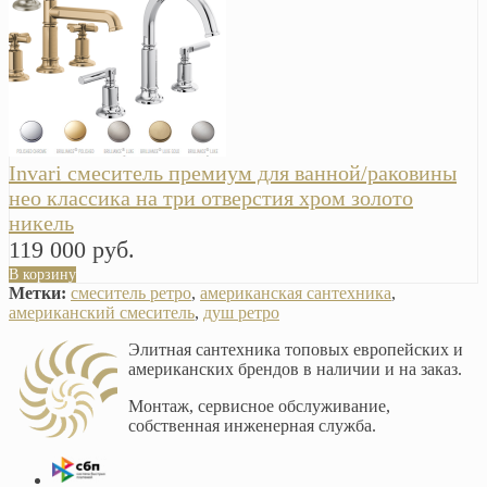
Invari смеситель премиум для ванной/раковины
нео классика на три отверстия хром золото
никель
119 000 руб.
В корзину
Метки:
смеситель ретро
,
американская сантехника
,
американский смеситель
,
душ ретро
Элитная сантехника топовых европейских и
американских брендов в наличии и на заказ.
Монтаж, сервисное обслуживание,
собственная инженерная служба.