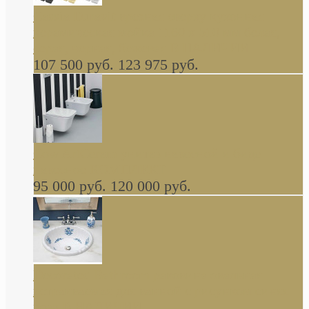
Cassia Duravit врезная сверху кухонная
керамическая мойка 1160 x 510 мм белая,
серая, черная, бежевая В НАЛИЧИИ
107 500 руб.
123 975 руб.
Cow ArtCeram унитаз навесной и биде
навесное КОМПЛЕКТ
95 000 руб.
120 000 руб.
Decorated Bathroom раковина овальная
встраиваемая для ванной с рисунком синяя
роза В НАЛИЧИИ