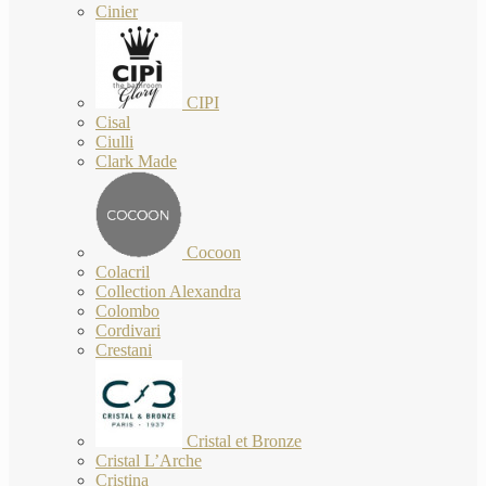
Cinier
CIPI
Cisal
Ciulli
Clark Made
Cocoon
Colacril
Collection Alexandra
Colombo
Cordivari
Crestani
Cristal et Bronze
Cristal L’Arche
Cristina