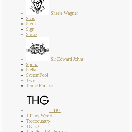
Sherle Wagner
Sicis
Sigma
Sign
Simas
Sir Edward Johns
Sprinz
Stella
SystemPool
Tece
Terme Firenze
THG
Tiffany World
Toscoquattro
TOTO
Traditional Bathrooms