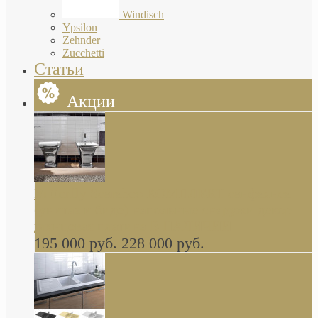
Windisch
Ypsilon
Zehnder
Zucchetti
Статьи
Акции
Butterfly Scarabeo КОМПЛЕКТ санфаянса
(унитаз и биде) напольные снаружи декор
глянцевая платина В НАЛИЧИИ
195 000 руб.
228 000 руб.