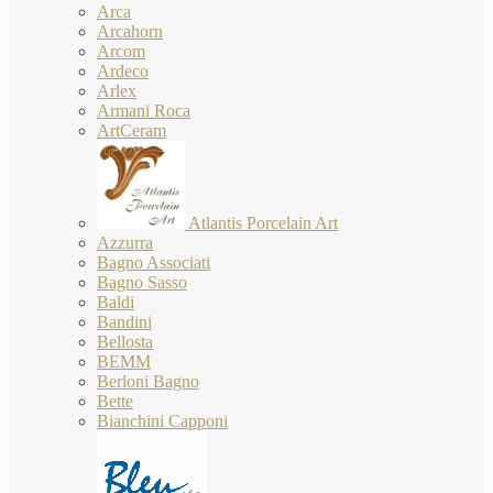
Arca
Arcahorn
Arcom
Ardeco
Arlex
Armani Roca
ArtCeram
Atlantis Porcelain Art
Azzurra
Bagno Associati
Bagno Sasso
Baldi
Bandini
Bellosta
BEMM
Berloni Bagno
Bette
Bianchini Capponi