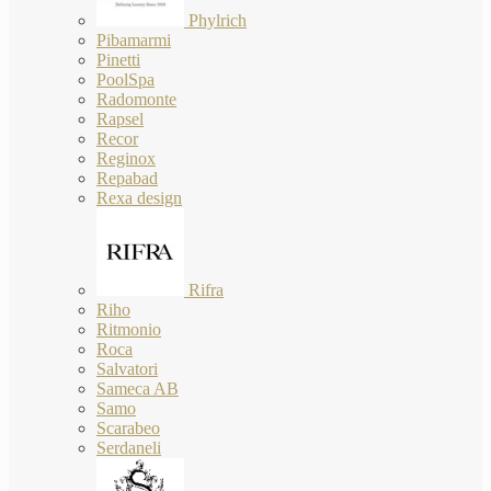
Phylrich
Pibamarmi
Pinetti
PoolSpa
Radomonte
Rapsel
Recor
Reginox
Repabad
Rexa design
Rifra
Riho
Ritmonio
Roca
Salvatori
Sameca AB
Samo
Scarabeo
Serdaneli