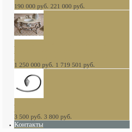
190 000 руб.
221 000 руб.
Gondola GAIA консоль 140 см для ванной в
стиле барокко, из массива дерева, светло
коричневый матовый окрас + серебро
1 250 000 руб.
1 719 501 руб.
Khala Colombo аксессуары (серия) В
НАЛИЧИИ
3 500 руб.
3 800 руб.
Контакты