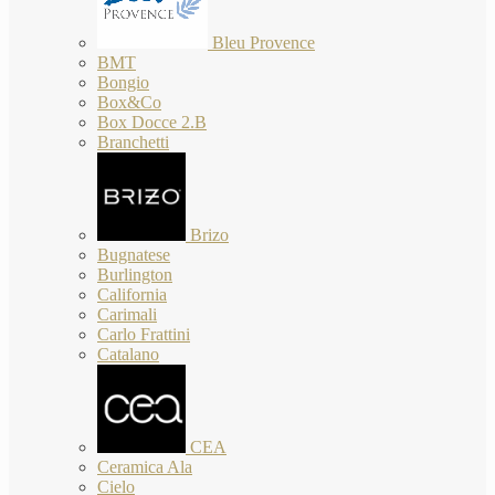
Bleu Provence
BMT
Bongio
Box&Co
Box Docce 2.B
Branchetti
Brizo
Bugnatese
Burlington
California
Carimali
Carlo Frattini
Catalano
CEA
Ceramica Ala
Cielo