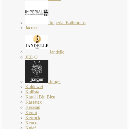
Imperial Bathrooms
Jacuzzi
Jandelle
JEE-O
Jorger
Kaldewei
Kallista
Karol | Blu Bleu
Kassatex
Kerasan
Kermi
Kerrock
Keuco
Knief