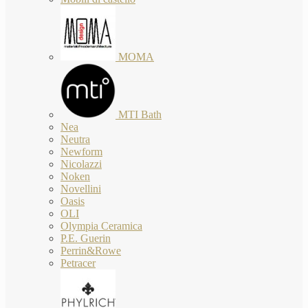
MOMA
MTI Bath
Nea
Neutra
Newform
Nicolazzi
Noken
Novellini
Oasis
OLI
Olympia Ceramica
P.E. Guerin
Perrin&Rowe
Petracer