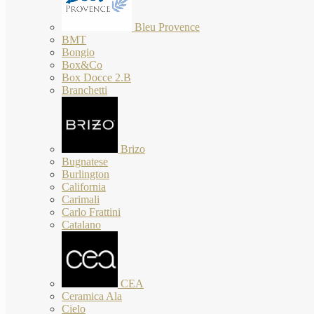
Bleu Provence
BMT
Bongio
Box&Co
Box Docce 2.B
Branchetti
Brizo
Bugnatese
Burlington
California
Carimali
Carlo Frattini
Catalano
CEA
Ceramica Ala
Cielo