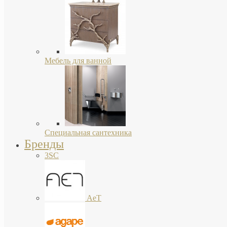
Мебель для ванной
Специальная сантехника
Бренды
3SC
AeT