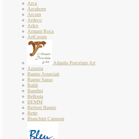
Arca
Arcahorn
Arcom
Ardeco
Arlex
Armani Roca
ArtCeram
Atlantis Porcelain Art
Azzurra
Bagno Associati
Bagno Sasso
Baldi
Bandini
Bellosta
BEMM
Berloni Bagno
Bette
Bianchini Capponi