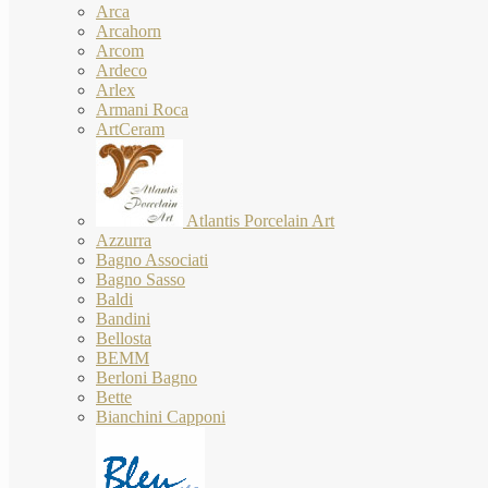
Arca
Arcahorn
Arcom
Ardeco
Arlex
Armani Roca
ArtCeram
Atlantis Porcelain Art
Azzurra
Bagno Associati
Bagno Sasso
Baldi
Bandini
Bellosta
BEMM
Berloni Bagno
Bette
Bianchini Capponi