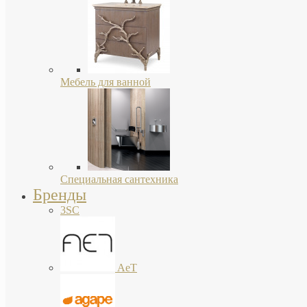
Мебель для ванной
Специальная сантехника
Бренды
3SC
AeT