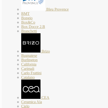
Bleu Provence
BMT
Bongio
Box&Co
Box Docce 2.B
Branchetti
Brizo
Bugnatese
Burlington
California
Carimali
Carlo Frattini
Catalano
CEA
Ceramica Ala
Cielo