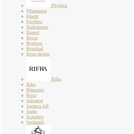
Phylrich
Pibamarmi
Pinetti
PoolSpa
Radomonte
Rapsel
Recor
Reginox
Repabad
Rexa design
Rifra
Riho
Ritmonio
Roca
Salvatori
Sameca AB
Samo
Scarabeo
Serdaneli