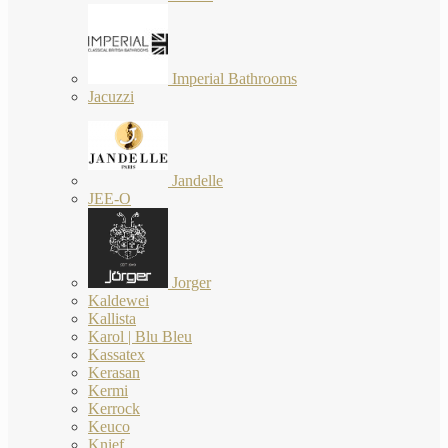
Imperial Bathrooms
Jacuzzi
Jandelle
JEE-O
Jorger
Kaldewei
Kallista
Karol | Blu Bleu
Kassatex
Kerasan
Kermi
Kerrock
Keuco
Knief