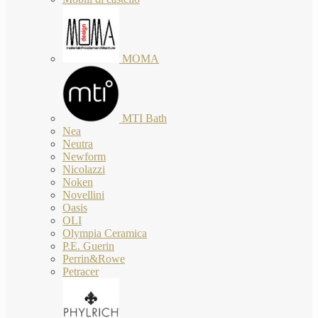
MOMA
MTI Bath
Nea
Neutra
Newform
Nicolazzi
Noken
Novellini
Oasis
OLI
Olympia Ceramica
P.E. Guerin
Perrin&Rowe
Petracer