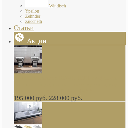
Windisch
Ypsilon
Zehnder
Zucchetti
Статьи
Акции
Butterfly Scarabeo КОМПЛЕКТ санфаянса
(унитаз и биде) напольные снаружи декор
глянцевая платина В НАЛИЧИИ
195 000 руб.
228 000 руб.