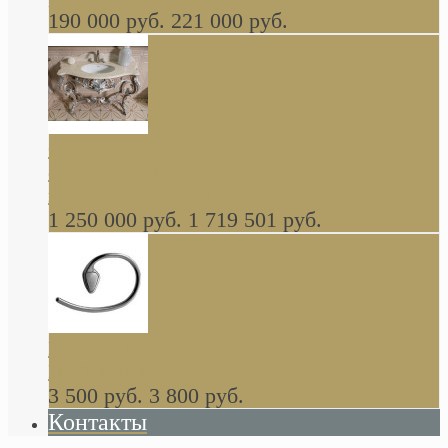
190 000 руб.
221 000 руб.
Gondola GAIA консоль 140 см для ванной в
стиле барокко, из массива дерева, светло
коричневый матовый окрас + серебро
1 250 000 руб.
1 719 501 руб.
Khala Colombo аксессуары (серия) В
НАЛИЧИИ
3 500 руб.
3 800 руб.
Контакты