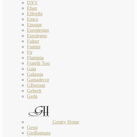
DXV
Eban
Effegibi
Emco
Epoque
Eurodesign
Eurolegno
Falper
Fantini
Fir
Flaminia
Fratelli Tosi
Gaia
Galassia
Gamadecor
GBgroup
Geberit
Geda
Gentry Home
Gessi
GioBagnara