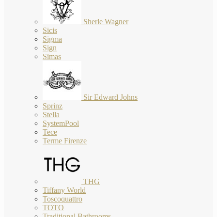
Sherle Wagner
Sicis
Sigma
Sign
Simas
Sir Edward Johns
Sprinz
Stella
SystemPool
Tece
Terme Firenze
THG
Tiffany World
Toscoquattro
TOTO
Traditional Bathrooms