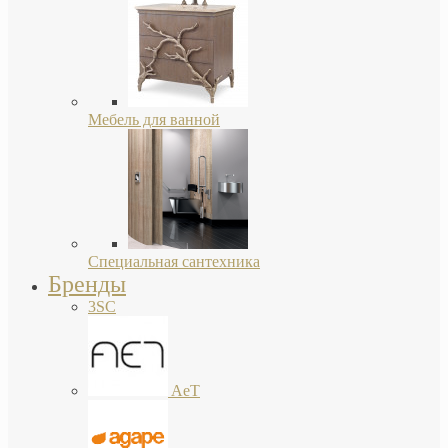
Мебель для ванной
Специальная сантехника
Бренды
3SC
AeT