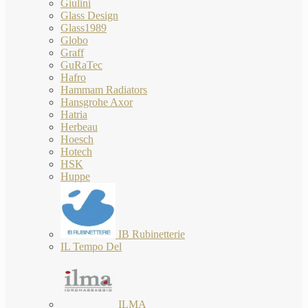
Giulini
Glass Design
Glass1989
Globo
Graff
GuRaTec
Hafro
Hammam Radiators
Hansgrohe Axor
Hatria
Herbeau
Hoesch
Hotech
HSK
Huppe
IB Rubinetterie
IL Tempo Del
ILMA