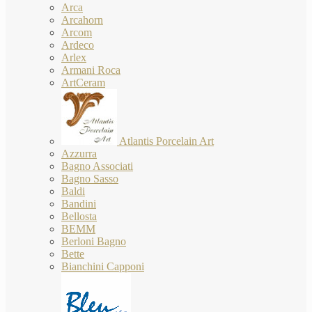
Arca
Arcahorn
Arcom
Ardeco
Arlex
Armani Roca
ArtCeram
Atlantis Porcelain Art
Azzurra
Bagno Associati
Bagno Sasso
Baldi
Bandini
Bellosta
BEMM
Berloni Bagno
Bette
Bianchini Capponi