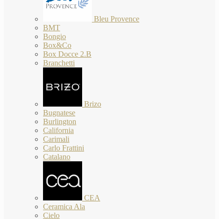
Bleu Provence
BMT
Bongio
Box&Co
Box Docce 2.B
Branchetti
Brizo
Bugnatese
Burlington
California
Carimali
Carlo Frattini
Catalano
CEA
Ceramica Ala
Cielo