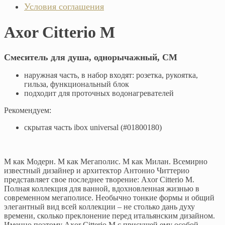
Условия соглашения
Axor Citterio M
Смеситель для душа, однорычажный, СМ
наружная часть, в набор входят: розетка, рукоятка,
гильза, функциональный блок
подходит для проточных водонагревателей
Рекомендуем:
скрытая часть ibox universal (#01800180)
M как Модерн. M как Мегаполис. M как Милан. Всемирно
известный дизайнер и архитектор Антонио Читтерио
представляет свое последнее творение: Axor Citterio M.
Полная коллекция для ванной, вдохновленная жизнью в
современном мегаполисе. Необычно тонкие формы и общий
элегантный вид всей коллекции – не столько дань духу
времени, сколько преклонение перед итальянским дизайном.
Именно поэтому Axor Citterio M c присущей ему особой