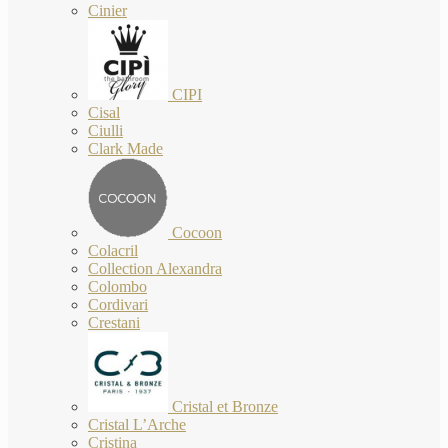
Cinier
CIPI
Cisal
Ciulli
Clark Made
Cocoon
Colacril
Collection Alexandra
Colombo
Cordivari
Crestani
Cristal et Bronze
Cristal L’Arche
Cristina