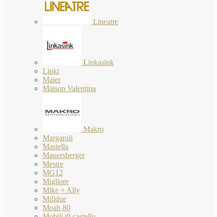
Lineatre
Linkasink
Linki
Maier
Maison Valentina
Makro
Margaroli
Mastella
Mauersberger
Mestre
MG12
Migliore
Mike + Ally
Milldue
Moab 80
Mobili di castello