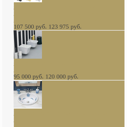
Cassia Duravit врезная сверху кухонная
керамическая мойка 1160 x 510 мм белая,
серая, черная, бежевая В НАЛИЧИИ
107 500 руб.
123 975 руб.
Cow ArtCeram унитаз навесной и биде
навесное КОМПЛЕКТ
95 000 руб.
120 000 руб.
Decorated Bathroom раковина овальная
встраиваемая для ванной с рисунком синяя
роза В НАЛИЧИИ