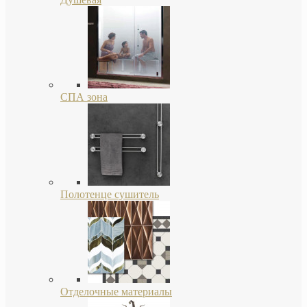
СПА зона
Полотенце сушитель
Отделочные материалы