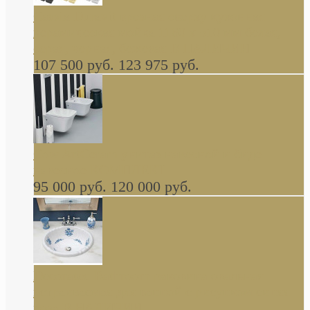
Cassia Duravit врезная сверху кухонная
керамическая мойка 1160 x 510 мм белая,
серая, черная, бежевая В НАЛИЧИИ
107 500 руб.
123 975 руб.
Cow ArtCeram унитаз навесной и биде
навесное КОМПЛЕКТ
95 000 руб.
120 000 руб.
Decorated Bathroom раковина овальная
встраиваемая для ванной с рисунком синяя
роза В НАЛИЧИИ