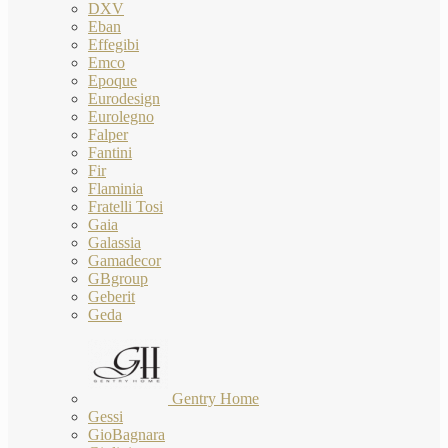
DXV
Eban
Effegibi
Emco
Epoque
Eurodesign
Eurolegno
Falper
Fantini
Fir
Flaminia
Fratelli Tosi
Gaia
Galassia
Gamadecor
GBgroup
Geberit
Geda
Gentry Home
Gessi
GioBagnara