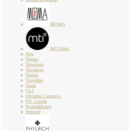
MOMA
MTI Bath
Nea
Neutra
Newform
Nicolazzi
Noken
Novellini
Oasis
OLI
Olympia Ceramica
P.E. Guerin
Perrin&Rowe
Petracer