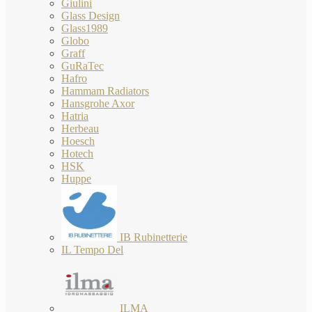
Giulini
Glass Design
Glass1989
Globo
Graff
GuRaTec
Hafro
Hammam Radiators
Hansgrohe Axor
Hatria
Herbeau
Hoesch
Hotech
HSK
Huppe
IB Rubinetterie
IL Tempo Del
ILMA