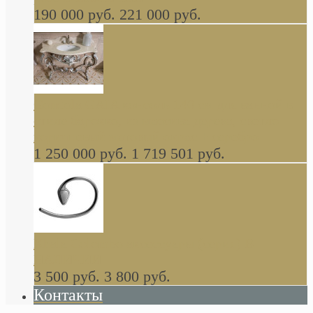
190 000 руб.
221 000 руб.
Gondola GAIA консоль 140 см для ванной в
стиле барокко, из массива дерева, светло
коричневый матовый окрас + серебро
1 250 000 руб.
1 719 501 руб.
Khala Colombo аксессуары (серия) В
НАЛИЧИИ
3 500 руб.
3 800 руб.
Контакты