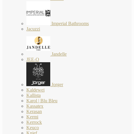
Imperial Bathrooms
Jacuzzi
Jandelle
JEE-O
Jorger
Kaldewei
Kallista
Karol | Blu Bleu
Kassatex
Kerasan
Kermi
Kerrock
Keuco
Knief