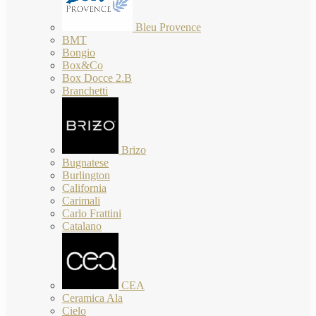
Bleu Provence
BMT
Bongio
Box&Co
Box Docce 2.B
Branchetti
Brizo
Bugnatese
Burlington
California
Carimali
Carlo Frattini
Catalano
CEA
Ceramica Ala
Cielo