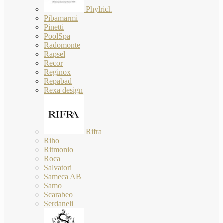
Phylrich
Pibamarmi
Pinetti
PoolSpa
Radomonte
Rapsel
Recor
Reginox
Repabad
Rexa design
Rifra
Riho
Ritmonio
Roca
Salvatori
Sameca AB
Samo
Scarabeo
Serdaneli