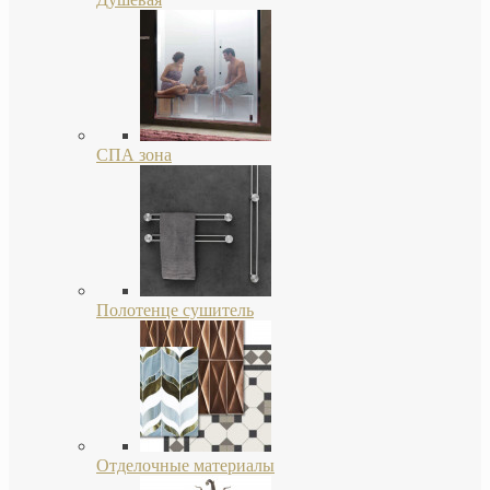
СПА зона
Полотенце сушитель
Отделочные материалы