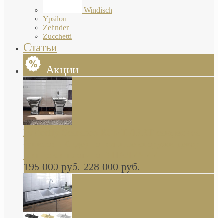
Windisch
Ypsilon
Zehnder
Zucchetti
Статьи
Акции
Butterfly Scarabeo КОМПЛЕКТ санфаянса
(унитаз и биде) напольные снаружи декор
глянцевая платина В НАЛИЧИИ
195 000 руб.
228 000 руб.