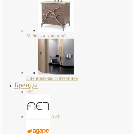
Мебель для ванной
Специальная сантехника
Бренды
3SC
AeT