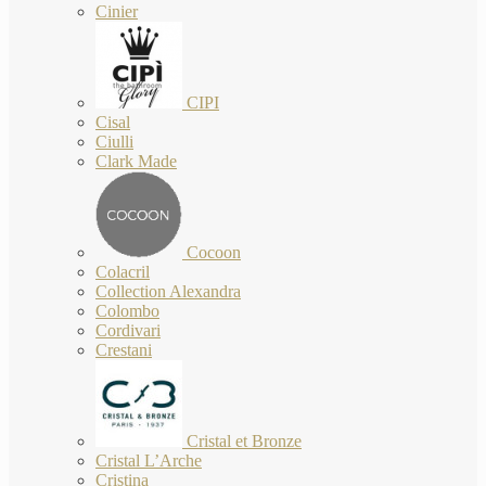
Cinier
CIPI
Cisal
Ciulli
Clark Made
Cocoon
Colacril
Collection Alexandra
Colombo
Cordivari
Crestani
Cristal et Bronze
Cristal L’Arche
Cristina