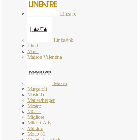
Lineatre
Linkasink
Linki
Maier
Maison Valentina
Makro
Margaroli
Mastella
Mauersberger
Mestre
MG12
Migliore
Mike + Ally
Milldue
Moab 80
Mobili di castello