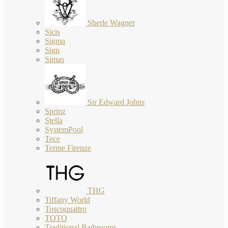
Sherle Wagner
Sicis
Sigma
Sign
Simas
Sir Edward Johns
Sprinz
Stella
SystemPool
Tece
Terme Firenze
THG
Tiffany World
Toscoquattro
TOTO
Traditional Bathrooms