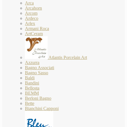
Arca
Arcahorn
Arcom
Ardeco
Arlex
Armani Roca
ArtCeram
Atlantis Porcelain Art
Azzurra
Bagno Associati
Bagno Sasso
Baldi
Bandini
Bellosta
BEMM
Berloni Bagno
Bette
Bianchini Capponi