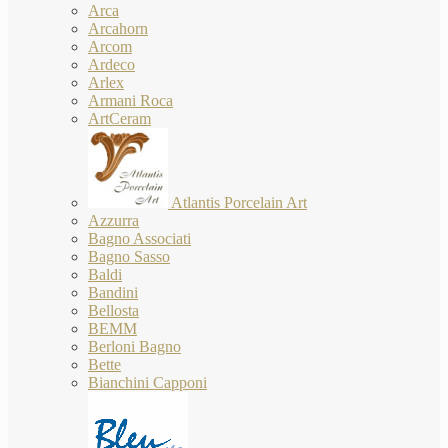
Arca
Arcahorn
Arcom
Ardeco
Arlex
Armani Roca
ArtCeram
Atlantis Porcelain Art
Azzurra
Bagno Associati
Bagno Sasso
Baldi
Bandini
Bellosta
BEMM
Berloni Bagno
Bette
Bianchini Capponi