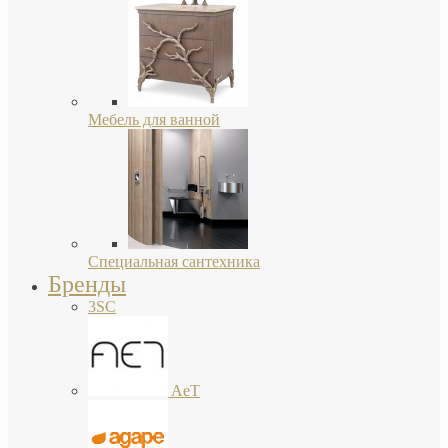
Мебель для ванной
Специальная сантехника
Бренды
3SC
AeT