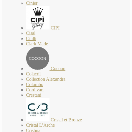
Cinier
CIPI
Cisal
Ciulli
Clark Made
Cocoon
Colacril
Collection Alexandra
Colombo
Cordivari
Crestani
Cristal et Bronze
Cristal L’Arche
Cristina