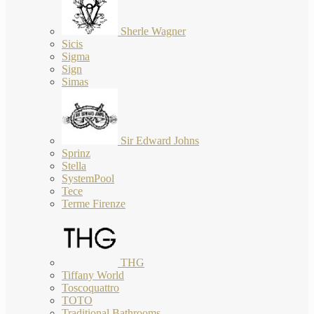
Sherle Wagner
Sicis
Sigma
Sign
Simas
Sir Edward Johns
Sprinz
Stella
SystemPool
Tece
Terme Firenze
THG
Tiffany World
Toscoquattro
TOTO
Traditional Bathrooms