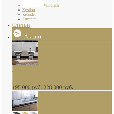
Windisch
Ypsilon
Zehnder
Zucchetti
Статьи
Акции
Butterfly Scarabeo КОМПЛЕКТ санфаянса
(унитаз и биде) напольные снаружи декор
глянцевая платина В НАЛИЧИИ
195 000 руб.
228 000 руб.