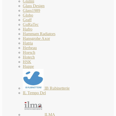
Giulini
Glass Design
Glass1989
Globo
Graff
GuRaTec
Hafro
Hammam Radiators
Hansgrohe Axor
Hatria
Herbeau
Hoesch
Hotech
HSK
Huppe
IB Rubinetterie
IL Tempo Del
ILMA