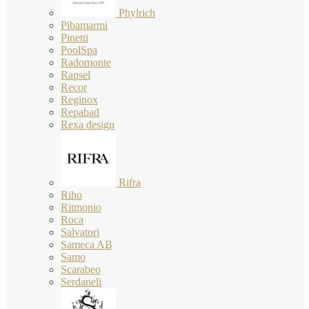
Phylrich
Pibamarmi
Pinetti
PoolSpa
Radomonte
Rapsel
Recor
Reginox
Repabad
Rexa design
Rifra
Riho
Ritmonio
Roca
Salvatori
Sameca AB
Samo
Scarabeo
Serdaneli