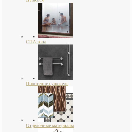
СПА зона
Полотенце сушитель
Отделочные материалы