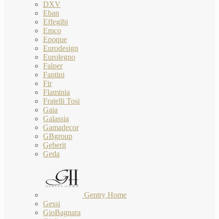
DXV
Eban
Effegibi
Emco
Epoque
Eurodesign
Eurolegno
Falper
Fantini
Fir
Flaminia
Fratelli Tosi
Gaia
Galassia
Gamadecor
GBgroup
Geberit
Geda
Gentry Home
Gessi
GioBagnara