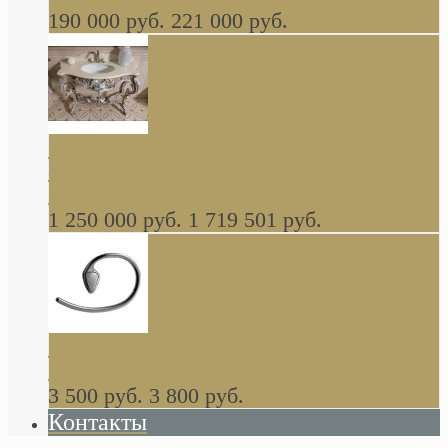
190 000 руб.
221 000 руб.
Gondola GAIA консоль 140 см для ванной в
стиле барокко, из массива дерева, светло
коричневый матовый окрас + серебро
1 250 000 руб.
1 719 501 руб.
Khala Colombo аксессуары (серия) В
НАЛИЧИИ
3 500 руб.
3 800 руб.
Контакты