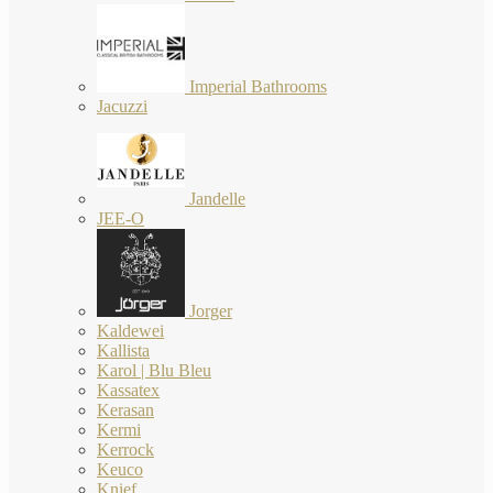
Imperial Bathrooms
Jacuzzi
Jandelle
JEE-O
Jorger
Kaldewei
Kallista
Karol | Blu Bleu
Kassatex
Kerasan
Kermi
Kerrock
Keuco
Knief