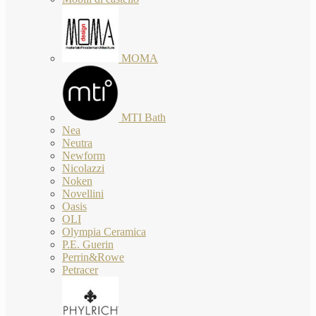
MOMA
MTI Bath
Nea
Neutra
Newform
Nicolazzi
Noken
Novellini
Oasis
OLI
Olympia Ceramica
P.E. Guerin
Perrin&Rowe
Petracer