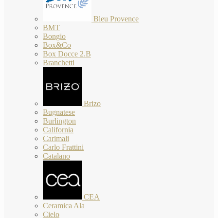
Bleu Provence
BMT
Bongio
Box&Co
Box Docce 2.B
Branchetti
Brizo
Bugnatese
Burlington
California
Carimali
Carlo Frattini
Catalano
CEA
Ceramica Ala
Cielo