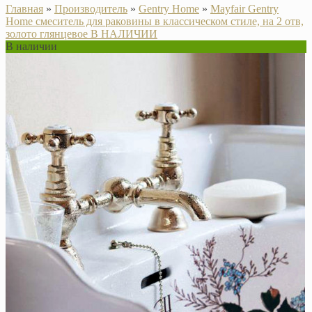
Главная
»
Производитель
»
Gentry Home
»
Mayfair Gentry
Home смеситель для раковины в классическом стиле, на 2 отв,
золото глянцевое В НАЛИЧИИ
В наличии