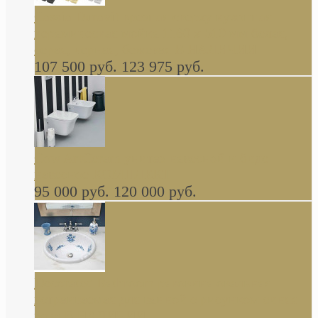
Cassia Duravit врезная сверху кухонная
керамическая мойка 1160 x 510 мм белая,
серая, черная, бежевая В НАЛИЧИИ
107 500 руб.
123 975 руб.
Cow ArtCeram унитаз навесной и биде
навесное КОМПЛЕКТ
95 000 руб.
120 000 руб.
Decorated Bathroom раковина овальная
встраиваемая для ванной с рисунком синяя
роза В НАЛИЧИИ