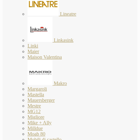
Lineatre
Linkasink
Linki
Maier
Maison Valentina
Makro
Margaroli
Mastella
Mauersberger
Mestre
MG12
Migliore
Mike + Ally
Milldue
Moab 80
Mobili di castello