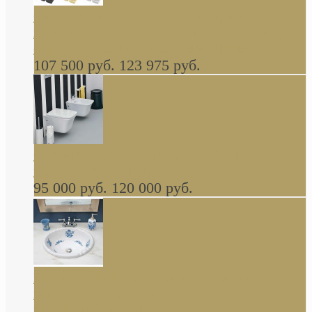
Cassia Duravit врезная сверху кухонная
керамическая мойка 1160 x 510 мм белая,
серая, черная, бежевая В НАЛИЧИИ
107 500 руб.
123 975 руб.
Cow ArtCeram унитаз навесной и биде
навесное КОМПЛЕКТ
95 000 руб.
120 000 руб.
Decorated Bathroom раковина овальная
встраиваемая для ванной с рисунком синяя
роза В НАЛИЧИИ