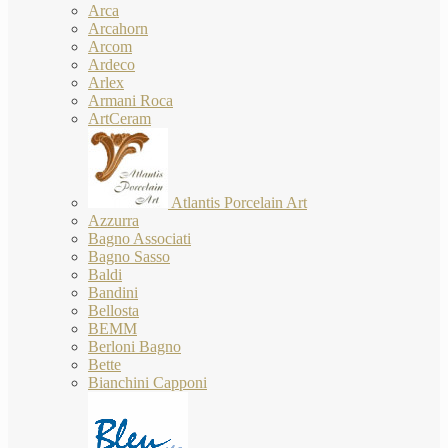
Arca
Arcahorn
Arcom
Ardeco
Arlex
Armani Roca
ArtCeram
Atlantis Porcelain Art
Azzurra
Bagno Associati
Bagno Sasso
Baldi
Bandini
Bellosta
BEMM
Berloni Bagno
Bette
Bianchini Capponi