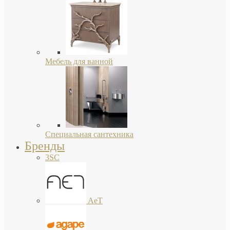
Мебель для ванной
Специальная сантехника
Бренды
3SC
AeT