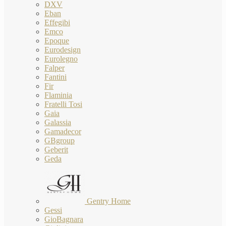
DXV
Eban
Effegibi
Emco
Epoque
Eurodesign
Eurolegno
Falper
Fantini
Fir
Flaminia
Fratelli Tosi
Gaia
Galassia
Gamadecor
GBgroup
Geberit
Geda
Gentry Home
Gessi
GioBagnara