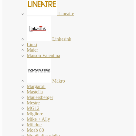
Lineatre
Linkasink
Linki
Maier
Maison Valentina
Makro
Margaroli
Mastella
Mauersberger
Mestre
MG12
Migliore
Mike + Ally
Milldue
Moab 80
Mobili di castello