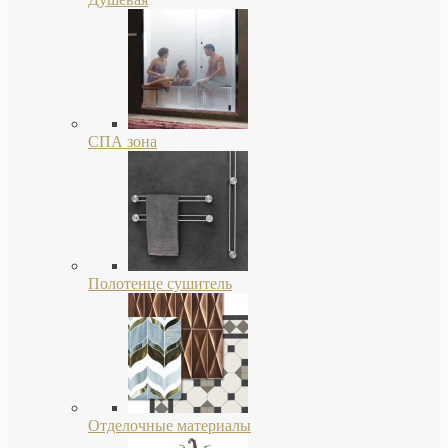
СПА зона
Полотенце сушитель
Отделочные материалы