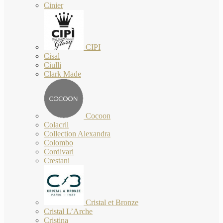
Cinier
CIPI
Cisal
Ciulli
Clark Made
Cocoon
Colacril
Collection Alexandra
Colombo
Cordivari
Crestani
Cristal et Bronze
Cristal L’Arche
Cristina