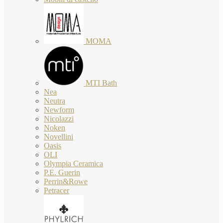
MOMA
MTI Bath
Nea
Neutra
Newform
Nicolazzi
Noken
Novellini
Oasis
OLI
Olympia Ceramica
P.E. Guerin
Perrin&Rowe
Petracer