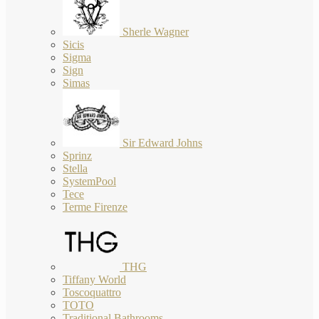
Sherle Wagner
Sicis
Sigma
Sign
Simas
Sir Edward Johns
Sprinz
Stella
SystemPool
Tece
Terme Firenze
THG
Tiffany World
Toscoquattro
TOTO
Traditional Bathrooms