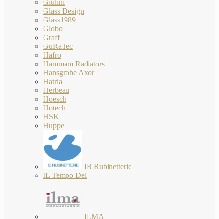
Giulini
Glass Design
Glass1989
Globo
Graff
GuRaTec
Hafro
Hammam Radiators
Hansgrohe Axor
Hatria
Herbeau
Hoesch
Hotech
HSK
Huppe
IB Rubinetterie
IL Tempo Del
ILMA