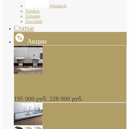
Windisch
Ypsilon
Zehnder
Zucchetti
Статьи
Акции
Butterfly Scarabeo КОМПЛЕКТ санфаянса
(унитаз и биде) напольные снаружи декор
глянцевая платина В НАЛИЧИИ
195 000 руб.
228 000 руб.