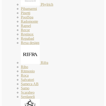
Phylrich
Pibamarmi
Pinetti
PoolSpa
Radomonte
Rapsel
Recor
Reginox
Repabad
Rexa design
Rifra
Riho
Ritmonio
Roca
Salvatori
Sameca AB
Samo
Scarabeo
Serdaneli