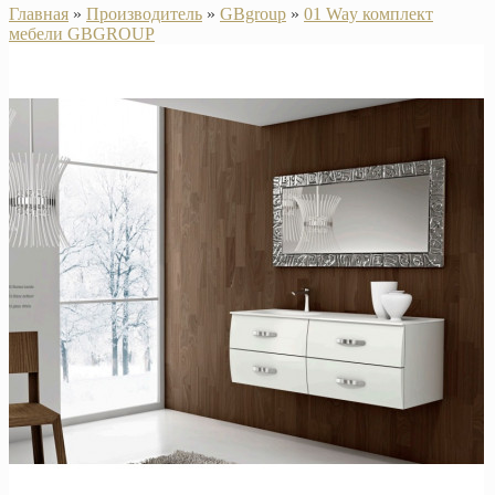
Главная
»
Производитель
»
GBgroup
»
01 Way комплект
мебели GBGROUP