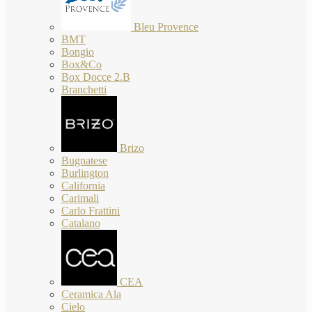
Bleu Provence
BMT
Bongio
Box&Co
Box Docce 2.B
Branchetti
Brizo
Bugnatese
Burlington
California
Carimali
Carlo Frattini
Catalano
CEA
Ceramica Ala
Cielo