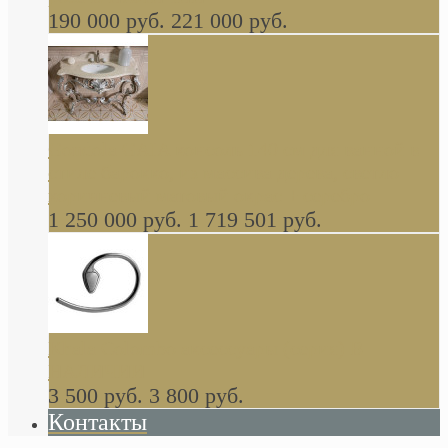
190 000 руб.
221 000 руб.
Gondola GAIA консоль 140 см для ванной в
стиле барокко, из массива дерева, светло
коричневый матовый окрас + серебро
1 250 000 руб.
1 719 501 руб.
Khala Colombo аксессуары (серия) В
НАЛИЧИИ
3 500 руб.
3 800 руб.
Контакты