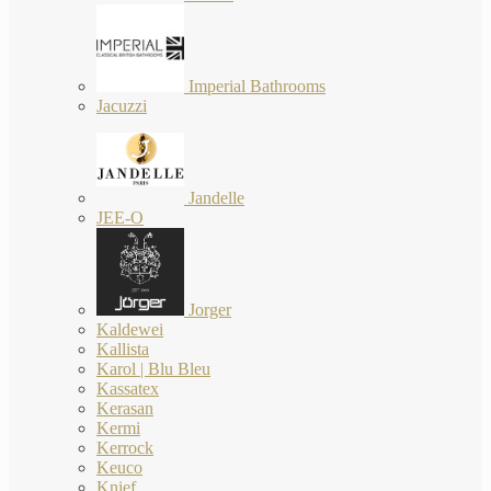
Imperial Bathrooms
Jacuzzi
Jandelle
JEE-O
Jorger
Kaldewei
Kallista
Karol | Blu Bleu
Kassatex
Kerasan
Kermi
Kerrock
Keuco
Knief