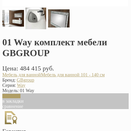
01 Way комплект мебели
GBGROUP
Цена: 484 415 руб.
Мебель для ванной
Мебель для ванной 101 - 140 см
Бренд:
GBgroup
Серия:
Way
Модель:
01 Way
В корзину
в закладки
сравнение