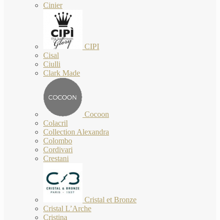
Cinier
CIPI
Cisal
Ciulli
Clark Made
Cocoon
Colacril
Collection Alexandra
Colombo
Cordivari
Crestani
Cristal et Bronze
Cristal L’Arche
Cristina