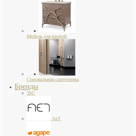
Мебель для ванной
Специальная сантехника
Бренды
3SC
AeT