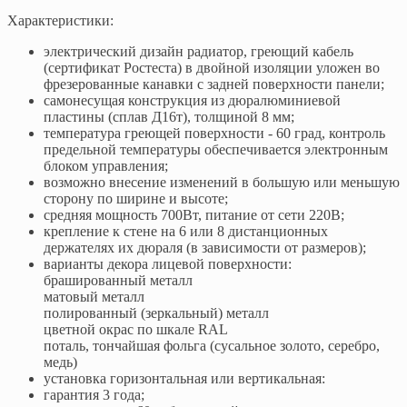
Характеристики:
электрический дизайн радиатор, греющий кабель
(сертификат Ростеста) в двойной изоляции уложен во
фрезерованные канавки с задней поверхности панели;
самонесущая конструкция из дюралюминиевой
пластины (сплав Д16т), толщиной 8 мм;
температура греющей поверхности - 60 град, контроль
предельной температуры обеспечивается электронным
блоком управления;
возможно внесение изменений в большую или меньшую
сторону по ширине и высоте;
средняя мощность 700Вт, питание от сети 220В;
крепление к стене на 6 или 8 дистанционных
держателях их дюраля (в зависимости от размеров);
варианты декора лицевой поверхности:
брашированный металл
матовый металл
полированный (зеркальный) металл
цветной окрас по шкале RAL
поталь, тончайшая фольга (сусальное золото, серебро,
медь)
установка горизонтальная или вертикальная:
гарантия 3 года;