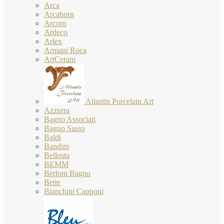
Arca
Arcahorn
Arcom
Ardeco
Arlex
Armani Roca
ArtCeram
Atlantis Porcelain Art
Azzurra
Bagno Associati
Bagno Sasso
Baldi
Bandini
Bellosta
BEMM
Berloni Bagno
Bette
Bianchini Capponi