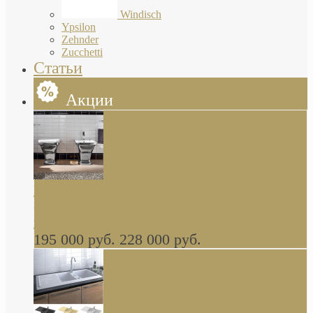
Windisch
Ypsilon
Zehnder
Zucchetti
Статьи
Акции
Butterfly Scarabeo КОМПЛЕКТ санфаянса
(унитаз и биде) напольные снаружи декор
глянцевая платина В НАЛИЧИИ
195 000 руб.
228 000 руб.