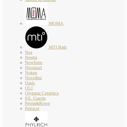
MOMA
MTI Bath
Nea
Neutra
Newform
Nicolazzi
Noken
Novellini
Oasis
OLI
Olympia Ceramica
P.E. Guerin
Perrin&Rowe
Petracer