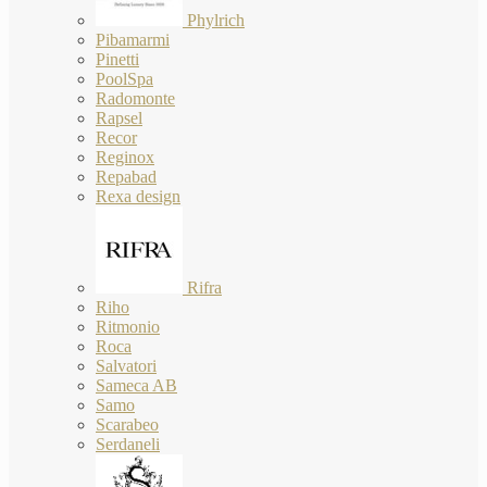
Phylrich
Pibamarmi
Pinetti
PoolSpa
Radomonte
Rapsel
Recor
Reginox
Repabad
Rexa design
Rifra
Riho
Ritmonio
Roca
Salvatori
Sameca AB
Samo
Scarabeo
Serdaneli