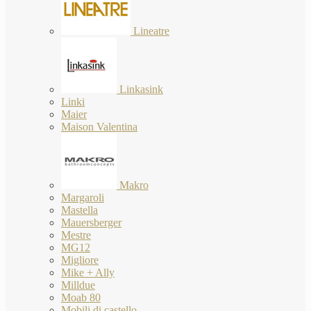
Lineatre
Linkasink
Linki
Maier
Maison Valentina
Makro
Margaroli
Mastella
Mauersberger
Mestre
MG12
Migliore
Mike + Ally
Milldue
Moab 80
Mobili di castello