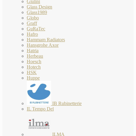
Giulini
Glass Design
Glass1989
Globo
Graff
GuRaTec
Hafro
Hammam Radiators
Hansgrohe Axor
Hatria
Herbeau
Hoesch
Hotech
HSK
Huppe
IB Rubinetterie
IL Tempo Del
ILMA