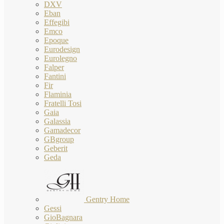
DXV
Eban
Effegibi
Emco
Epoque
Eurodesign
Eurolegno
Falper
Fantini
Fir
Flaminia
Fratelli Tosi
Gaia
Galassia
Gamadecor
GBgroup
Geberit
Geda
Gentry Home
Gessi
GioBagnara