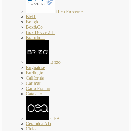
Bleu Provence
BMT
Bongio
Box&Co
Box Docce 2.B
Branchetti
Brizo
Bugnatese
Burlington
California
Carimali
Carlo Frattini
Catalano
CEA
Ceramica Ala
Cielo