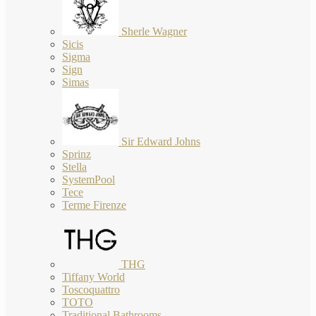
Sherle Wagner
Sicis
Sigma
Sign
Simas
Sir Edward Johns
Sprinz
Stella
SystemPool
Tece
Terme Firenze
THG
Tiffany World
Toscoquattro
TOTO
Traditional Bathrooms