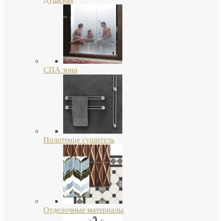
СПА зона
Полотенце сушитель
Отделочные материалы