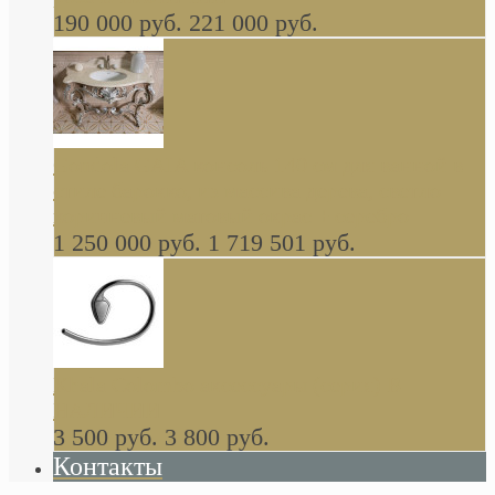
190 000 руб.
221 000 руб.
Gondola GAIA консоль 140 см для ванной в
стиле барокко, из массива дерева, светло
коричневый матовый окрас + серебро
1 250 000 руб.
1 719 501 руб.
Khala Colombo аксессуары (серия) В
НАЛИЧИИ
3 500 руб.
3 800 руб.
Контакты