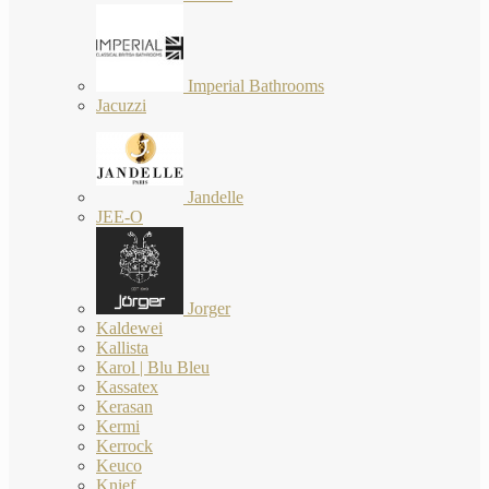
Imperial Bathrooms
Jacuzzi
Jandelle
JEE-O
Jorger
Kaldewei
Kallista
Karol | Blu Bleu
Kassatex
Kerasan
Kermi
Kerrock
Keuco
Knief