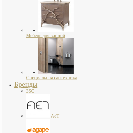
Мебель для ванной
Специальная сантехника
Бренды
3SC
AeT