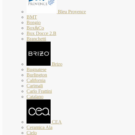
Bleu Provence
BMT
Bongio
Box&Co
Box Docce 2.B
Branchetti
Brizo
Bugnatese
Burlington
California
Carimali
Carlo Frattini
Catalano
CEA
Ceramica Ala
Cielo