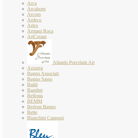
Arca
Arcahorn
Arcom
Ardeco
Arlex
Armani Roca
ArtCeram
Atlantis Porcelain Art
Azzurra
Bagno Associati
Bagno Sasso
Baldi
Bandini
Bellosta
BEMM
Berloni Bagno
Bette
Bianchini Capponi