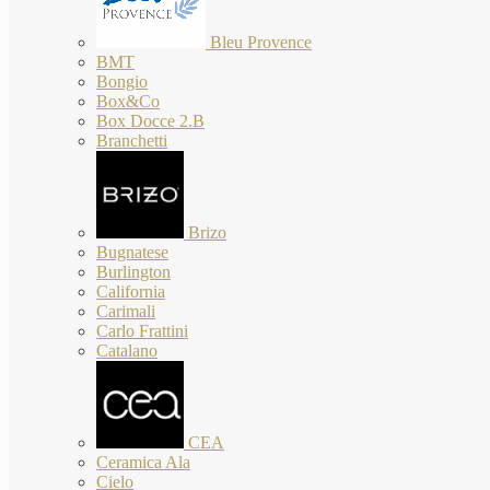
Bleu Provence
BMT
Bongio
Box&Co
Box Docce 2.B
Branchetti
Brizo
Bugnatese
Burlington
California
Carimali
Carlo Frattini
Catalano
CEA
Ceramica Ala
Cielo