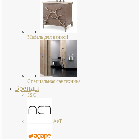
Мебель для ванной
Специальная сантехника
Бренды
3SC
AeT