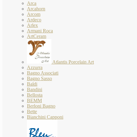
Arca
Arcahorn
Arcom
Ardeco
Arlex
Armani Roca
ArtCeram
Atlantis Porcelain Art
Azzurra
Bagno Associati
Bagno Sasso
Baldi
Bandini
Bellosta
BEMM
Berloni Bagno
Bette
Bianchini Capponi