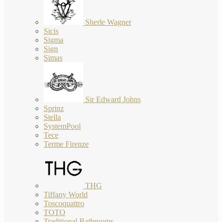
Sherle Wagner
Sicis
Sigma
Sign
Simas
Sir Edward Johns
Sprinz
Stella
SystemPool
Tece
Terme Firenze
THG
Tiffany World
Toscoquattro
TOTO
Traditional Bathrooms