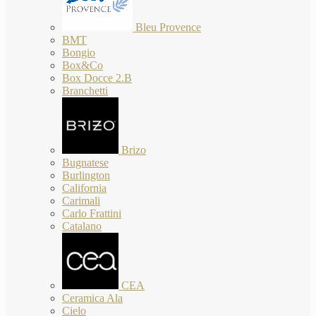
Bleu Provence
BMT
Bongio
Box&Co
Box Docce 2.B
Branchetti
Brizo
Bugnatese
Burlington
California
Carimali
Carlo Frattini
Catalano
CEA
Ceramica Ala
Cielo