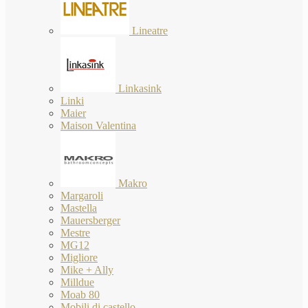
Lineatre
Linkasink
Linki
Maier
Maison Valentina
Makro
Margaroli
Mastella
Mauersberger
Mestre
MG12
Migliore
Mike + Ally
Milldue
Moab 80
Mobili di castello