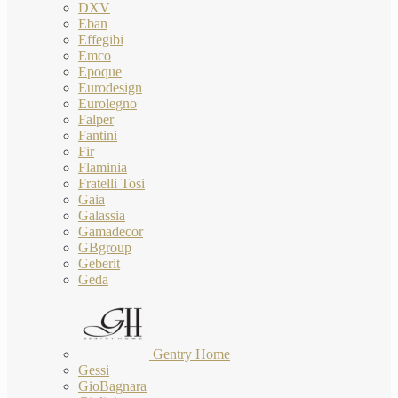
DXV
Eban
Effegibi
Emco
Epoque
Eurodesign
Eurolegno
Falper
Fantini
Fir
Flaminia
Fratelli Tosi
Gaia
Galassia
Gamadecor
GBgroup
Geberit
Geda
Gentry Home
Gessi
GioBagnara