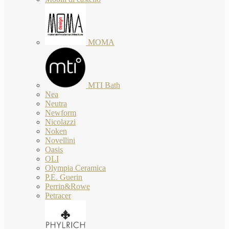
MOMA
MTI Bath
Nea
Neutra
Newform
Nicolazzi
Noken
Novellini
Oasis
OLI
Olympia Ceramica
P.E. Guerin
Perrin&Rowe
Petracer