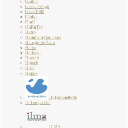
Giulini
Glass Design
Glass1989
Globo
Graff
GuRaTec
Hafro
Hammam Radiators
Hansgrohe Axor
Hatria
Herbeau
Hoesch
Hotech
HSK
Huppe
IB Rubinetterie
IL Tempo Del
ILMA