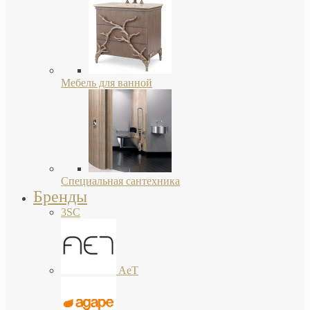
Мебель для ванной
Специальная сантехника
Бренды
3SC
AeT