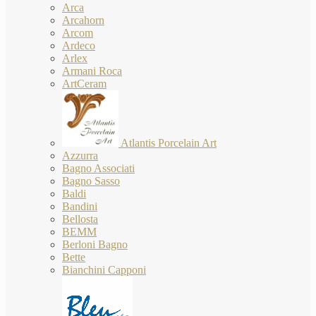
Arca
Arcahorn
Arcom
Ardeco
Arlex
Armani Roca
ArtCeram
Atlantis Porcelain Art
Azzurra
Bagno Associati
Bagno Sasso
Baldi
Bandini
Bellosta
BEMM
Berloni Bagno
Bette
Bianchini Capponi