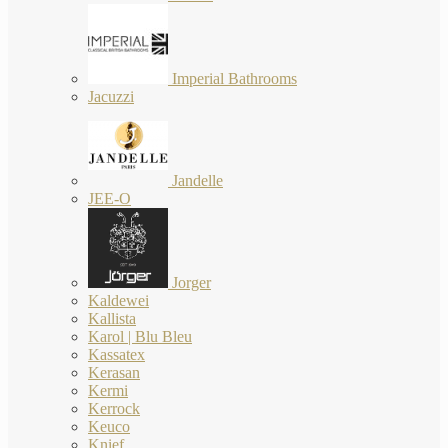
Imperial Bathrooms
Jacuzzi
Jandelle
JEE-O
Jorger
Kaldewei
Kallista
Karol | Blu Bleu
Kassatex
Kerasan
Kermi
Kerrock
Keuco
Knief