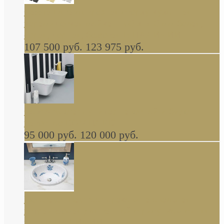
Cassia Duravit врезная сверху кухонная
керамическая мойка 1160 x 510 мм белая,
серая, черная, бежевая В НАЛИЧИИ
107 500 руб.
123 975 руб.
Cow ArtCeram унитаз навесной и биде
навесное КОМПЛЕКТ
95 000 руб.
120 000 руб.
Decorated Bathroom раковина овальная
встраиваемая для ванной с рисунком синяя
роза В НАЛИЧИИ