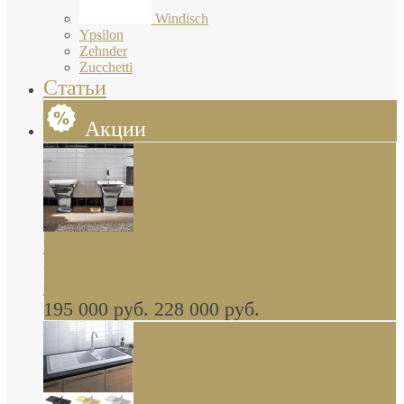
Windisch
Ypsilon
Zehnder
Zucchetti
Статьи
Акции
Butterfly Scarabeo КОМПЛЕКТ санфаянса
(унитаз и биде) напольные снаружи декор
глянцевая платина В НАЛИЧИИ
195 000 руб.
228 000 руб.