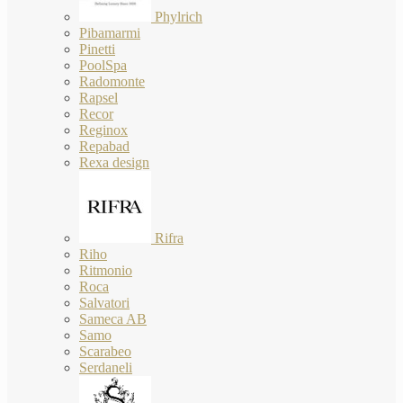
Phylrich
Pibamarmi
Pinetti
PoolSpa
Radomonte
Rapsel
Recor
Reginox
Repabad
Rexa design
Rifra
Riho
Ritmonio
Roca
Salvatori
Sameca AB
Samo
Scarabeo
Serdaneli