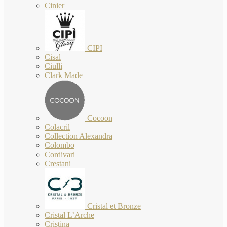
Cinier
CIPI
Cisal
Ciulli
Clark Made
Cocoon
Colacril
Collection Alexandra
Colombo
Cordivari
Crestani
Cristal et Bronze
Cristal L’Arche
Cristina