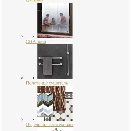
СПА зона
Полотенце сушитель
Отделочные материалы