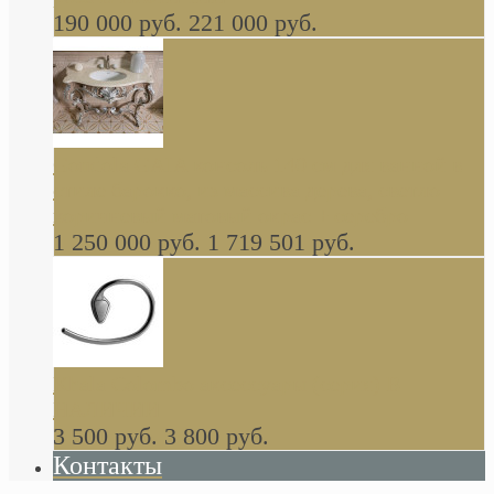
190 000 руб.
221 000 руб.
Gondola GAIA консоль 140 см для ванной в
стиле барокко, из массива дерева, светло
коричневый матовый окрас + серебро
1 250 000 руб.
1 719 501 руб.
Khala Colombo аксессуары (серия) В
НАЛИЧИИ
3 500 руб.
3 800 руб.
Контакты