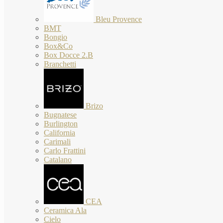
Bleu Provence
BMT
Bongio
Box&Co
Box Docce 2.B
Branchetti
Brizo
Bugnatese
Burlington
California
Carimali
Carlo Frattini
Catalano
CEA
Ceramica Ala
Cielo