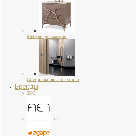
Мебель для ванной
Специальная сантехника
Бренды
3SC
AeT