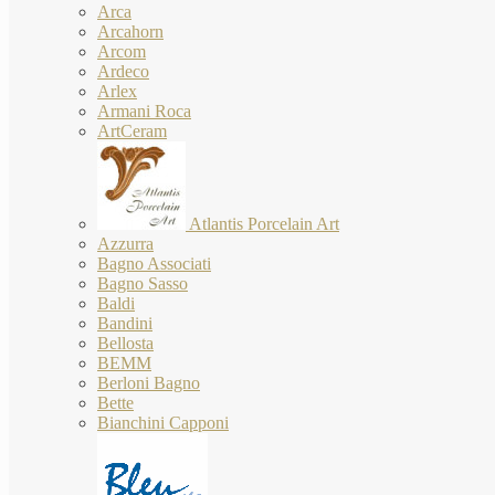
Arca
Arcahorn
Arcom
Ardeco
Arlex
Armani Roca
ArtCeram
Atlantis Porcelain Art
Azzurra
Bagno Associati
Bagno Sasso
Baldi
Bandini
Bellosta
BEMM
Berloni Bagno
Bette
Bianchini Capponi