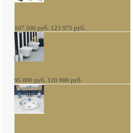
Cassia Duravit врезная сверху кухонная
керамическая мойка 1160 x 510 мм белая,
серая, черная, бежевая В НАЛИЧИИ
107 500 руб.
123 975 руб.
Cow ArtCeram унитаз навесной и биде
навесное КОМПЛЕКТ
95 000 руб.
120 000 руб.
Decorated Bathroom раковина овальная
встраиваемая для ванной с рисунком синяя
роза В НАЛИЧИИ