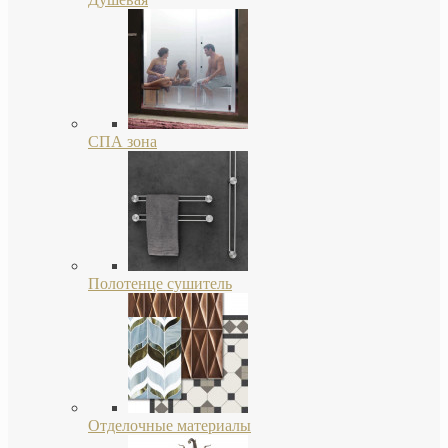
СПА зона
Полотенце сушитель
Отделочные материалы