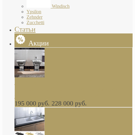
Windisch
Ypsilon
Zehnder
Zucchetti
Статьи
Акции
Butterfly Scarabeo КОМПЛЕКТ санфаянса
(унитаз и биде) напольные снаружи декор
глянцевая платина В НАЛИЧИИ
195 000 руб.
228 000 руб.