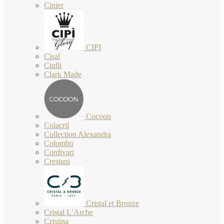
Cinier
CIPI
Cisal
Ciulli
Clark Made
Cocoon
Colacril
Collection Alexandra
Colombo
Cordivari
Crestani
Cristal et Bronze
Cristal L’Arche
Cristina