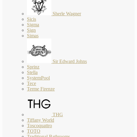
Sherle Wagner
Sicis
Sigma
Sign
Simas
Sir Edward Johns
Sprinz
Stella
SystemPool
Tece
Terme Firenze
THG
Tiffany World
Toscoquattro
TOTO
Traditional Bathrooms