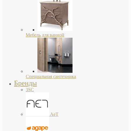
Мебель для ванной
Специальная сантехника
Бренды
3SC
AeT