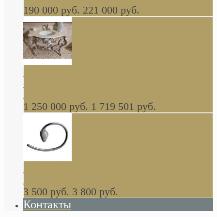
190 000 руб.
221 000 руб.
Gondola GAIA консоль 140 см для ванной в
стиле барокко, из массива дерева, светло
коричневый матовый окрас + серебро
1 250 000 руб.
1 719 501 руб.
Khala Colombo аксессуары (серия) В
НАЛИЧИИ
3 500 руб.
3 800 руб.
Контакты