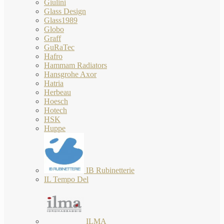
Giulini
Glass Design
Glass1989
Globo
Graff
GuRaTec
Hafro
Hammam Radiators
Hansgrohe Axor
Hatria
Herbeau
Hoesch
Hotech
HSK
Huppe
IB Rubinetterie
IL Tempo Del
ILMA