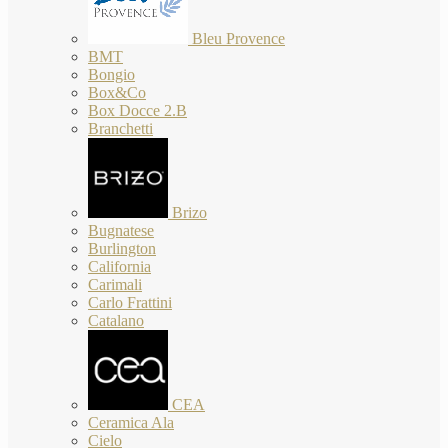
Bleu Provence
BMT
Bongio
Box&Co
Box Docce 2.B
Branchetti
Brizo
Bugnatese
Burlington
California
Carimali
Carlo Frattini
Catalano
CEA
Ceramica Ala
Cielo