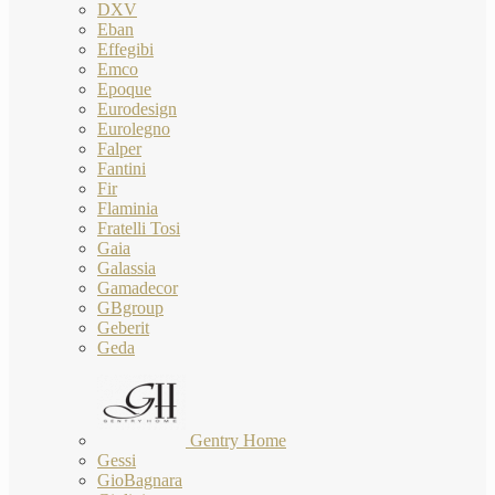
DXV
Eban
Effegibi
Emco
Epoque
Eurodesign
Eurolegno
Falper
Fantini
Fir
Flaminia
Fratelli Tosi
Gaia
Galassia
Gamadecor
GBgroup
Geberit
Geda
Gentry Home
Gessi
GioBagnara