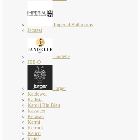
Imperial Bathrooms
Jacuzzi
Jandelle
JEE-O
Jorger
Kaldewei
Kallista
Karol | Blu Bleu
Kassatex
Kerasan
Kermi
Kerrock
Keuco
Knief