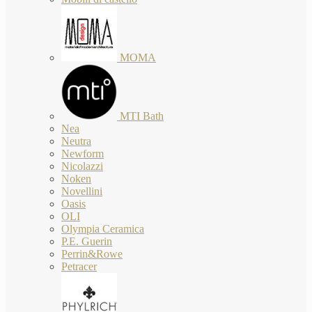
MOMA
MTI Bath
Nea
Neutra
Newform
Nicolazzi
Noken
Novellini
Oasis
OLI
Olympia Ceramica
P.E. Guerin
Perrin&Rowe
Petracer