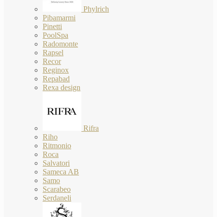
Phylrich
Pibamarmi
Pinetti
PoolSpa
Radomonte
Rapsel
Recor
Reginox
Repabad
Rexa design
Rifra
Riho
Ritmonio
Roca
Salvatori
Sameca AB
Samo
Scarabeo
Serdaneli