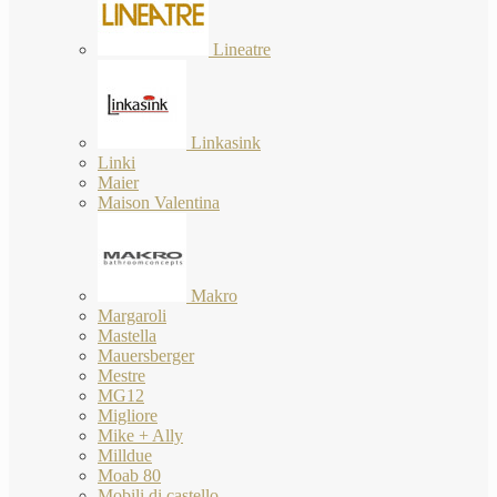
Lineatre
Linkasink
Linki
Maier
Maison Valentina
Makro
Margaroli
Mastella
Mauersberger
Mestre
MG12
Migliore
Mike + Ally
Milldue
Moab 80
Mobili di castello