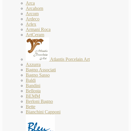
Arca
Arcahorn
Arcom
Ardeco
Arlex
Armani Roca
ArtCeram
Atlantis Porcelain Art
Azzurra
Bagno Associati
Bagno Sasso
Baldi
Bandini
Bellosta
BEMM
Berloni Bagno
Bette
Bianchini Capponi