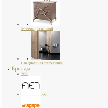
Мебель для ванной
Специальная сантехника
Бренды
3SC
AeT