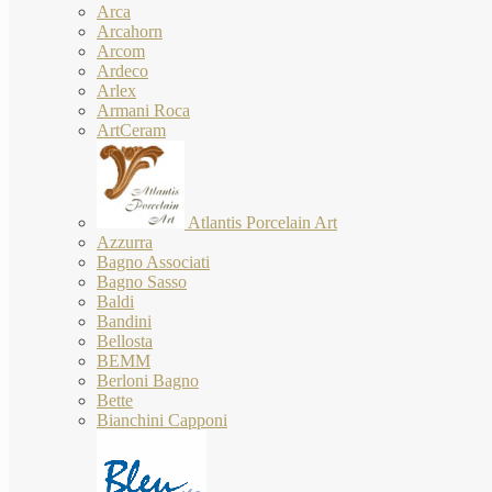
Arca
Arcahorn
Arcom
Ardeco
Arlex
Armani Roca
ArtCeram
Atlantis Porcelain Art
Azzurra
Bagno Associati
Bagno Sasso
Baldi
Bandini
Bellosta
BEMM
Berloni Bagno
Bette
Bianchini Capponi