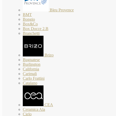
Bleu Provence
BMT
Bongio
Box&Co
Box Docce 2.B
Branchetti
Brizo
Bugnatese
Burlington
California
Carimali
Carlo Frattini
Catalano
CEA
Ceramica Ala
Cielo