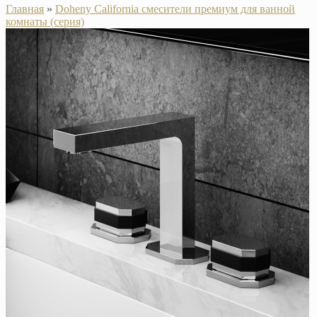
Главная
»
Doheny California смесители премиум для ванной
комнаты (серия)