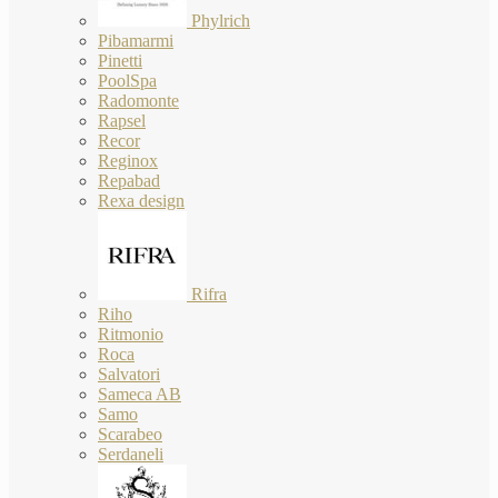
Phylrich
Pibamarmi
Pinetti
PoolSpa
Radomonte
Rapsel
Recor
Reginox
Repabad
Rexa design
Rifra
Riho
Ritmonio
Roca
Salvatori
Sameca AB
Samo
Scarabeo
Serdaneli