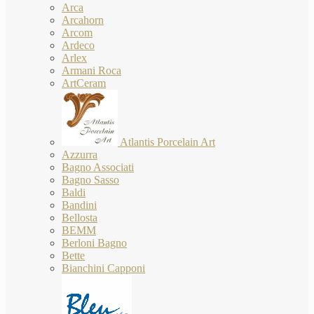
Arca
Arcahorn
Arcom
Ardeco
Arlex
Armani Roca
ArtCeram
Atlantis Porcelain Art
Azzurra
Bagno Associati
Bagno Sasso
Baldi
Bandini
Bellosta
BEMM
Berloni Bagno
Bette
Bianchini Capponi