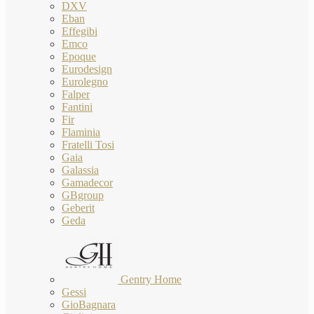
DXV
Eban
Effegibi
Emco
Epoque
Eurodesign
Eurolegno
Falper
Fantini
Fir
Flaminia
Fratelli Tosi
Gaia
Galassia
Gamadecor
GBgroup
Geberit
Geda
Gentry Home
Gessi
GioBagnara