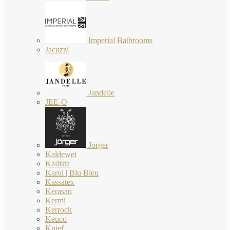
Imperial Bathrooms
Jacuzzi
Jandelle
JEE-O
Jorger
Kaldewei
Kallista
Karol | Blu Bleu
Kassatex
Kerasan
Kermi
Kerrock
Keuco
Knief