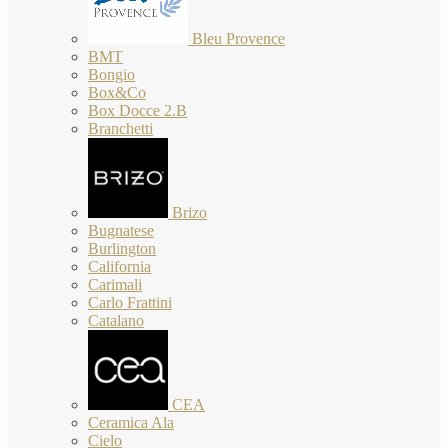
Bleu Provence
BMT
Bongio
Box&Co
Box Docce 2.B
Branchetti
Brizo
Bugnatese
Burlington
California
Carimali
Carlo Frattini
Catalano
CEA
Ceramica Ala
Cielo