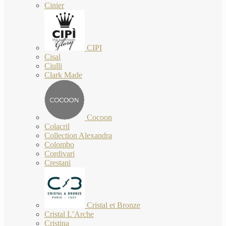
Cinier
CIPI
Cisal
Ciulli
Clark Made
Cocoon
Colacril
Collection Alexandra
Colombo
Cordivari
Crestani
Cristal et Bronze
Cristal L’Arche
Cristina