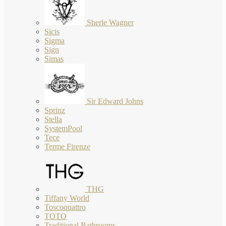
Sherle Wagner
Sicis
Sigma
Sign
Simas
Sir Edward Johns
Sprinz
Stella
SystemPool
Tece
Terme Firenze
THG
Tiffany World
Toscoquattro
TOTO
Traditional Bathrooms