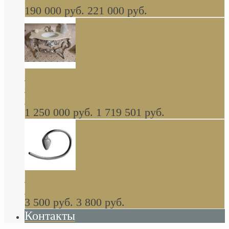
190 000 руб.
221 000 руб.
Gondola GAIA консоль 140 см для ванной в
стиле барокко, из массива дерева, светло
коричневый матовый окрас + серебро
1 250 000 руб.
1 719 501 руб.
Khala Colombo аксессуары (серия) В
НАЛИЧИИ
3 500 руб.
3 800 руб.
Контакты