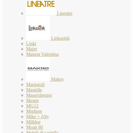
Lineatre
Linkasink
Linki
Maier
Maison Valentina
Makro
Margaroli
Mastella
Mauersberger
Mestre
MG12
Migliore
Mike + Ally
Milldue
Moab 80
Mobili di castello