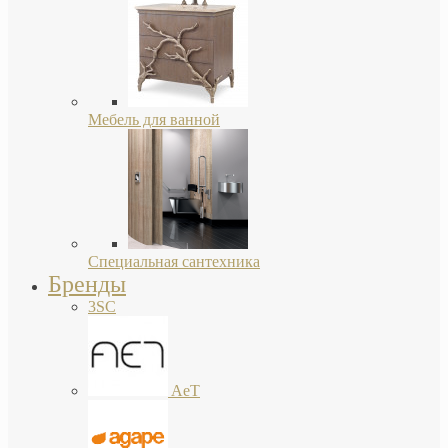
Мебель для ванной
Специальная сантехника
Бренды
3SC
AeT