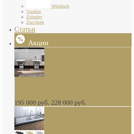
Windisch
Ypsilon
Zehnder
Zucchetti
Статьи
Акции
Butterfly Scarabeo КОМПЛЕКТ санфаянса
(унитаз и биде) напольные снаружи декор
глянцевая платина В НАЛИЧИИ
195 000 руб.
228 000 руб.