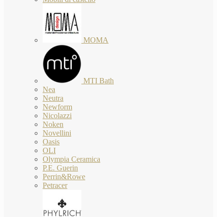
MOMA
MTI Bath
Nea
Neutra
Newform
Nicolazzi
Noken
Novellini
Oasis
OLI
Olympia Ceramica
P.E. Guerin
Perrin&Rowe
Petracer