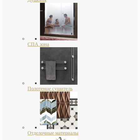
СПА зона
Полотенце сушитель
Отделочные материалы