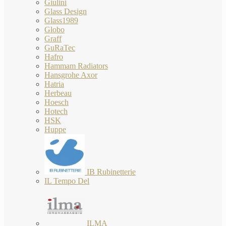
Giulini
Glass Design
Glass1989
Globo
Graff
GuRaTec
Hafro
Hammam Radiators
Hansgrohe Axor
Hatria
Herbeau
Hoesch
Hotech
HSK
Huppe
IB Rubinetterie
IL Tempo Del
ILMA