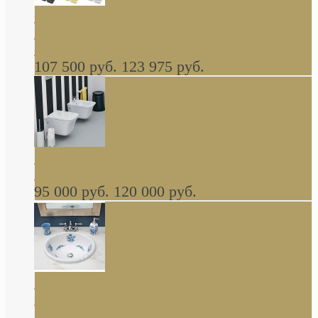
Cassia Duravit врезная сверху кухонная
керамическая мойка 1160 x 510 мм белая,
серая, черная, бежевая В НАЛИЧИИ
107 500 руб.
123 975 руб.
Cow ArtCeram унитаз навесной и биде
навесное КОМПЛЕКТ
95 000 руб.
120 000 руб.
Decorated Bathroom раковина овальная
встраиваемая для ванной с рисунком синяя
роза В НАЛИЧИИ