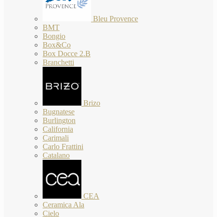
Bleu Provence
BMT
Bongio
Box&Co
Box Docce 2.B
Branchetti
Brizo
Bugnatese
Burlington
California
Carimali
Carlo Frattini
Catalano
CEA
Ceramica Ala
Cielo