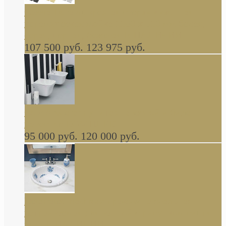
Cassia Duravit врезная сверху кухонная
керамическая мойка 1160 x 510 мм белая,
серая, черная, бежевая В НАЛИЧИИ
107 500 руб.
123 975 руб.
Cow ArtCeram унитаз навесной и биде
навесное КОМПЛЕКТ
95 000 руб.
120 000 руб.
Decorated Bathroom раковина овальная
встраиваемая для ванной с рисунком синяя
роза В НАЛИЧИИ