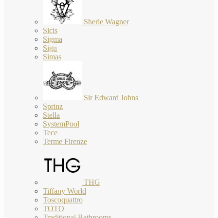
Sherle Wagner
Sicis
Sigma
Sign
Simas
Sir Edward Johns
Sprinz
Stella
SystemPool
Tece
Terme Firenze
THG
Tiffany World
Toscoquattro
TOTO
Traditional Bathrooms