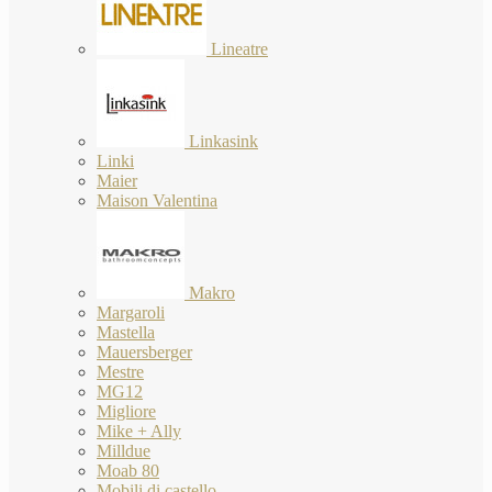
Lineatre
Linkasink
Linki
Maier
Maison Valentina
Makro
Margaroli
Mastella
Mauersberger
Mestre
MG12
Migliore
Mike + Ally
Milldue
Moab 80
Mobili di castello