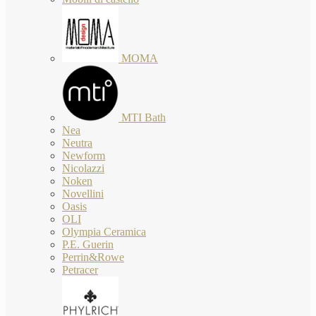
MOMA
MTI Bath
Nea
Neutra
Newform
Nicolazzi
Noken
Novellini
Oasis
OLI
Olympia Ceramica
P.E. Guerin
Perrin&Rowe
Petracer