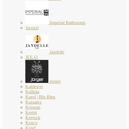
Imperial Bathrooms
Jacuzzi
Jandelle
JEE-O
Jorger
Kaldewei
Kallista
Karol | Blu Bleu
Kassatex
Kerasan
Kermi
Kerrock
Keuco
Knief