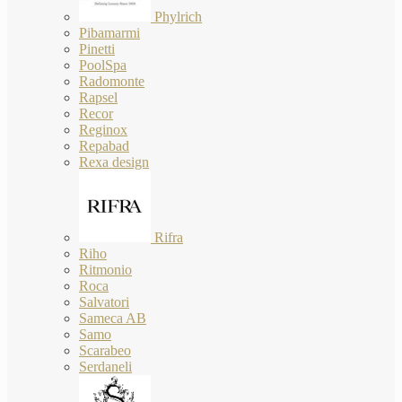
Phylrich
Pibamarmi
Pinetti
PoolSpa
Radomonte
Rapsel
Recor
Reginox
Repabad
Rexa design
Rifra
Riho
Ritmonio
Roca
Salvatori
Sameca AB
Samo
Scarabeo
Serdaneli