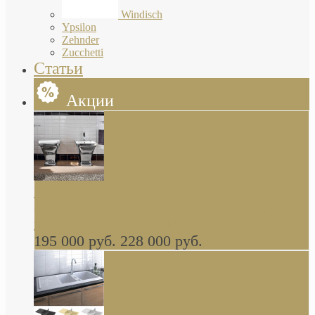
Windisch
Ypsilon
Zehnder
Zucchetti
Статьи
Акции
Butterfly Scarabeo КОМПЛЕКТ санфаянса
(унитаз и биде) напольные снаружи декор
глянцевая платина В НАЛИЧИИ
195 000 руб.
228 000 руб.