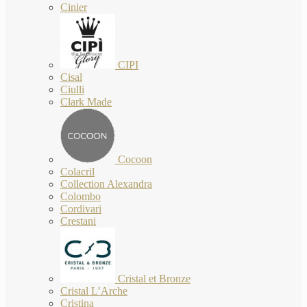
Cinier
CIPI
Cisal
Ciulli
Clark Made
Cocoon
Colacril
Collection Alexandra
Colombo
Cordivari
Crestani
Cristal et Bronze
Cristal L’Arche
Cristina