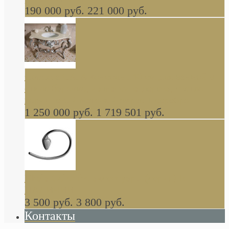
190 000 руб.
221 000 руб.
Gondola GAIA консоль 140 см для ванной в
стиле барокко, из массива дерева, светло
коричневый матовый окрас + серебро
1 250 000 руб.
1 719 501 руб.
Khala Colombo аксессуары (серия) В
НАЛИЧИИ
3 500 руб.
3 800 руб.
Контакты