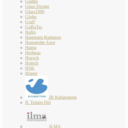
Giulini
Glass Design
Glass1989
Globo
Graff
GuRaTec
Hafro
Hammam Radiators
Hansgrohe Axor
Hatria
Herbeau
Hoesch
Hotech
HSK
Huppe
IB Rubinetterie
IL Tempo Del
ILMA