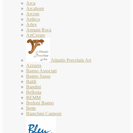
Arca
Arcahorn
Arcom
Ardeco
Arlex
Armani Roca
ArtCeram
Atlantis Porcelain Art
Azzurra
Bagno Associati
Bagno Sasso
Baldi
Bandini
Bellosta
BEMM
Berloni Bagno
Bette
Bianchini Capponi