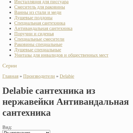
Инсталляция для писсуара
Смеситель для раковины
Ванны из стали и меди
Душевые поддоны
Специальная сантехника
Антивандальная сантехника
Поручни и сиденья
Специальные смесители
Раковины специальные
Душевые специальные
Унитазы для инвалидов и общественных мест
Серии
Главная
»
Производители
»
Delabie
Delabie сантехника из
нержавейки Антивандальная
сантехника
Вид: