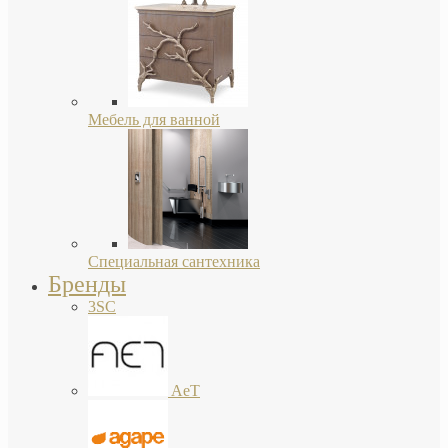
Мебель для ванной
Специальная сантехника
Бренды
3SC
AeT