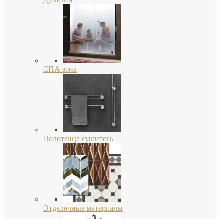
СПА зона
Полотенце сушитель
Отделочные материалы