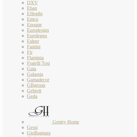
DXV
Eban
Effegibi
Emco
Epoque
Eurodesign
Eurolegno
Falper
Fantini
Fir
Flaminia
Fratelli Tosi
Gaia
Galassia
Gamadecor
GBgroup
Geberit
Geda
Gentry Home
Gessi
GioBagnara