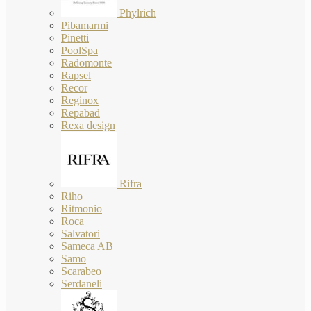
Phylrich
Pibamarmi
Pinetti
PoolSpa
Radomonte
Rapsel
Recor
Reginox
Repabad
Rexa design
Rifra
Riho
Ritmonio
Roca
Salvatori
Sameca AB
Samo
Scarabeo
Serdaneli