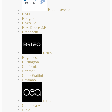
Bleu Provence
BMT
Bongio
Box&Co
Box Docce 2.B
Branchetti
Brizo
Bugnatese
Burlington
California
Carimali
Carlo Frattini
Catalano
CEA
Ceramica Ala
Cielo