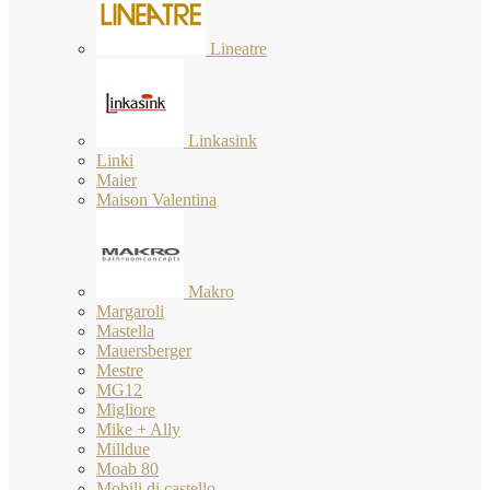
Lineatre
Linkasink
Linki
Maier
Maison Valentina
Makro
Margaroli
Mastella
Mauersberger
Mestre
MG12
Migliore
Mike + Ally
Milldue
Moab 80
Mobili di castello