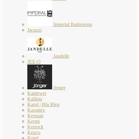
Imperial Bathrooms
Jacuzzi
Jandelle
JEE-O
Jorger
Kaldewei
Kallista
Karol | Blu Bleu
Kassatex
Kerasan
Kermi
Kerrock
Keuco
Knief