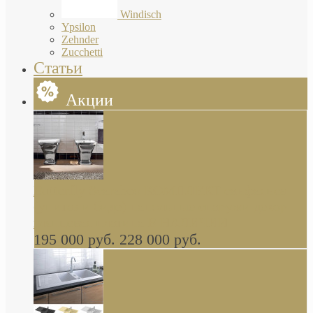
Windisch
Ypsilon
Zehnder
Zucchetti
Статьи
Акции
Butterfly Scarabeo КОМПЛЕКТ санфаянса
(унитаз и биде) напольные снаружи декор
глянцевая платина В НАЛИЧИИ
195 000 руб.
228 000 руб.