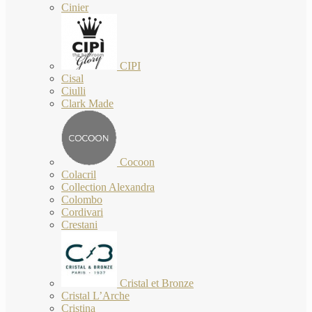
Cinier
CIPI
Cisal
Ciulli
Clark Made
Cocoon
Colacril
Collection Alexandra
Colombo
Cordivari
Crestani
Cristal et Bronze
Cristal L’Arche
Cristina