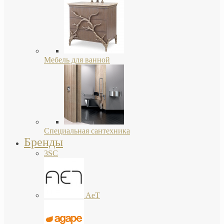
Мебель для ванной
Специальная сантехника
Бренды
3SC
AeT