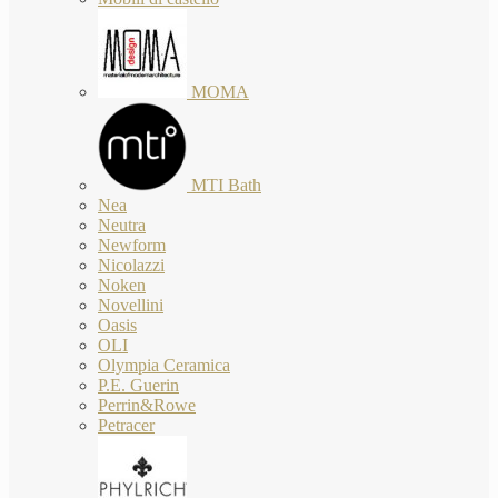
MOMA
MTI Bath
Nea
Neutra
Newform
Nicolazzi
Noken
Novellini
Oasis
OLI
Olympia Ceramica
P.E. Guerin
Perrin&Rowe
Petracer