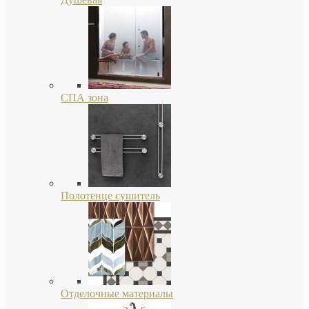
СПА зона
Полотенце сушитель
Отделочные материалы