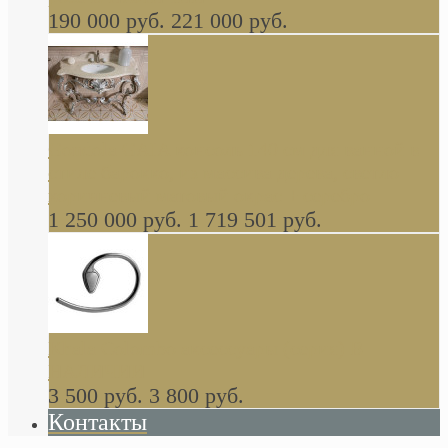
190 000 руб.
221 000 руб.
Gondola GAIA консоль 140 см для ванной в
стиле барокко, из массива дерева, светло
коричневый матовый окрас + серебро
1 250 000 руб.
1 719 501 руб.
Khala Colombo аксессуары (серия) В
НАЛИЧИИ
3 500 руб.
3 800 руб.
Контакты