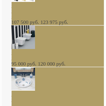
Cassia Duravit врезная сверху кухонная
керамическая мойка 1160 x 510 мм белая,
серая, черная, бежевая В НАЛИЧИИ
107 500 руб.
123 975 руб.
Cow ArtCeram унитаз навесной и биде
навесное КОМПЛЕКТ
95 000 руб.
120 000 руб.
Decorated Bathroom раковина овальная
встраиваемая для ванной с рисунком синяя
роза В НАЛИЧИИ