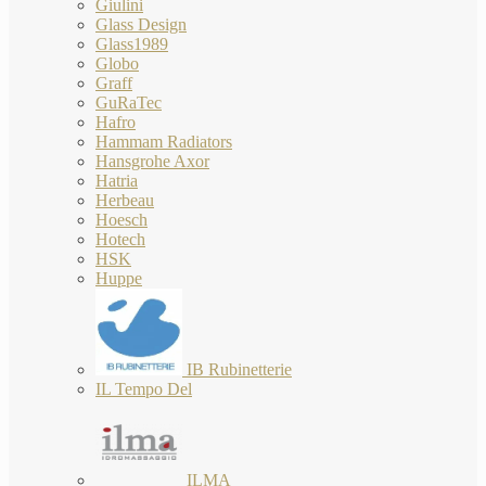
Giulini
Glass Design
Glass1989
Globo
Graff
GuRaTec
Hafro
Hammam Radiators
Hansgrohe Axor
Hatria
Herbeau
Hoesch
Hotech
HSK
Huppe
IB Rubinetterie
IL Tempo Del
ILMA