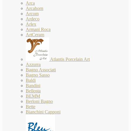
Arca
Arcahorn
Arcom
Ardeco
Arlex
Armani Roca
ArtCeram
Atlantis Porcelain Art
Azzurra
Bagno Associati
Bagno Sasso
Baldi
Bandini
Bellosta
BEMM
Berloni Bagno
Bette
Bianchini Capponi