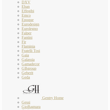
DXV
Eban
Effegibi
Emco
Epoque
Eurodesign
Eurolegno
Falper
Fantini
Fir
Flaminia
Fratelli Tosi
Gaia
Galassia
Gamadecor
GBgroup
Geberit
Geda
Gentry Home
Gessi
GioBagnara