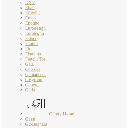
DXV
Eban
Effegibi
Emco
Epoque
Eurodesign
Eurolegno
Falper
Fantini
Fir
Flaminia
Fratelli Tosi
Gaia
Galassia
Gamadecor
GBgroup
Geberit
Geda
Gentry Home
Gessi
GioBagnara