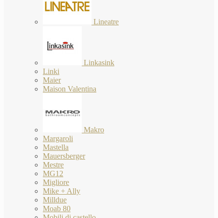
Lineatre
Linkasink
Linki
Maier
Maison Valentina
Makro
Margaroli
Mastella
Mauersberger
Mestre
MG12
Migliore
Mike + Ally
Milldue
Moab 80
Mobili di castello