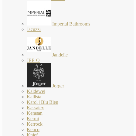
Imperial Bathrooms
Jacuzzi
Jandelle
JEE-O
Jorger
Kaldewei
Kallista
Karol | Blu Bleu
Kassatex
Kerasan
Kermi
Kerrock
Keuco
Knief