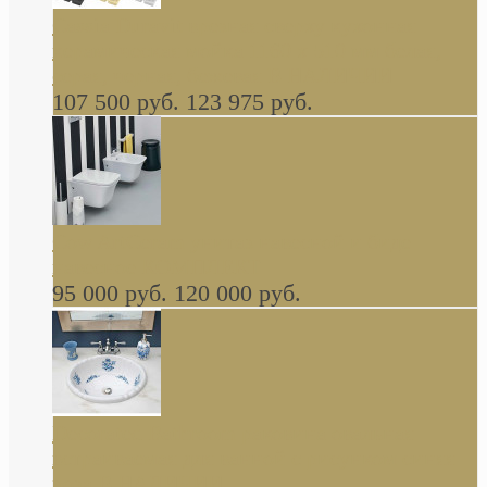
Cassia Duravit врезная сверху кухонная
керамическая мойка 1160 x 510 мм белая,
серая, черная, бежевая В НАЛИЧИИ
107 500 руб.
123 975 руб.
Cow ArtCeram унитаз навесной и биде
навесное КОМПЛЕКТ
95 000 руб.
120 000 руб.
Decorated Bathroom раковина овальная
встраиваемая для ванной с рисунком синяя
роза В НАЛИЧИИ