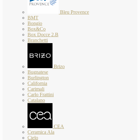
Bleu Provence
BMT
Bongio
Box&Co
Box Docce 2.B
Branchetti
Brizo
Bugnatese
Burlington
California
Carimali
Carlo Frattini
Catalano
CEA
Ceramica Ala
Cielo