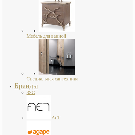
Мебель для ванной
Специальная сантехника
Бренды
3SC
AeT