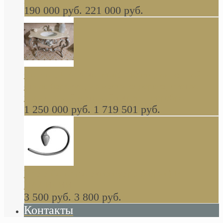
190 000 руб.
221 000 руб.
Gondola GAIA консоль 140 см для ванной в
стиле барокко, из массива дерева, светло
коричневый матовый окрас + серебро
1 250 000 руб.
1 719 501 руб.
Khala Colombo аксессуары (серия) В
НАЛИЧИИ
3 500 руб.
3 800 руб.
Контакты