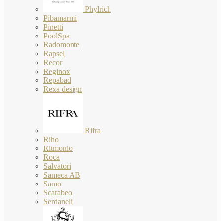
Phylrich
Pibamarmi
Pinetti
PoolSpa
Radomonte
Rapsel
Recor
Reginox
Repabad
Rexa design
Rifra
Riho
Ritmonio
Roca
Salvatori
Sameca AB
Samo
Scarabeo
Serdaneli