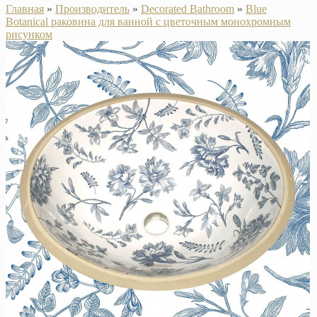
Главная
»
Производитель
»
Decorated Bathroom
»
Blue
Botanical раковина для ванной с цветочным монохромным
рисунком