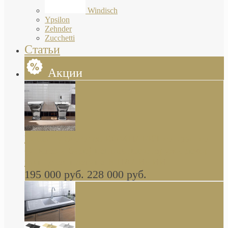
Windisch
Ypsilon
Zehnder
Zucchetti
Статьи
Акции
Butterfly Scarabeo КОМПЛЕКТ санфаянса
(унитаз и биде) напольные снаружи декор
глянцевая платина В НАЛИЧИИ
195 000 руб.
228 000 руб.