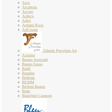
Arca
Arcahorn
Arcom
Ardeco
Arlex
Armani Roca
ArtCeram
Atlantis Porcelain Art
Azzurra
Bagno Associati
Bagno Sasso
Baldi
Bandini
Bellosta
BEMM
Berloni Bagno
Bette
Bianchini Capponi