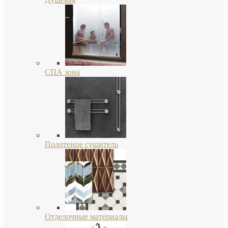
СПА зона
Полотенце сушитель
Отделочные материалы