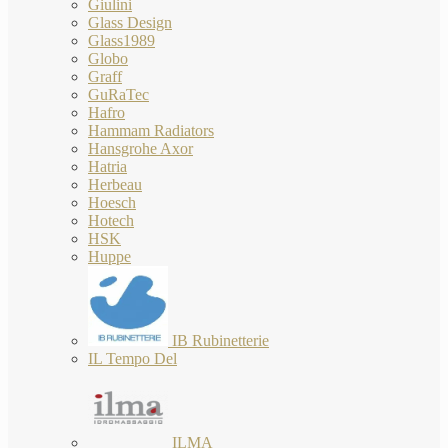
Giulini
Glass Design
Glass1989
Globo
Graff
GuRaTec
Hafro
Hammam Radiators
Hansgrohe Axor
Hatria
Herbeau
Hoesch
Hotech
HSK
Huppe
IB Rubinetterie
IL Tempo Del
ILMA