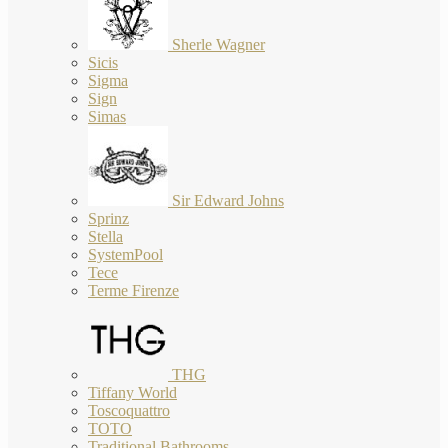
Sherle Wagner
Sicis
Sigma
Sign
Simas
Sir Edward Johns
Sprinz
Stella
SystemPool
Tece
Terme Firenze
THG
Tiffany World
Toscoquattro
TOTO
Traditional Bathrooms