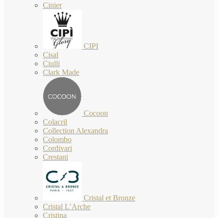
Cinier
CIPI
Cisal
Ciulli
Clark Made
Cocoon
Colacril
Collection Alexandra
Colombo
Cordivari
Crestani
Cristal et Bronze
Cristal L’Arche
Cristina