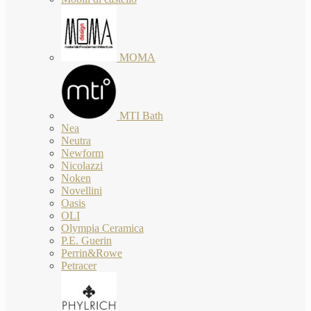
MOMA
MTI Bath
Nea
Neutra
Newform
Nicolazzi
Noken
Novellini
Oasis
OLI
Olympia Ceramica
P.E. Guerin
Perrin&Rowe
Petracer