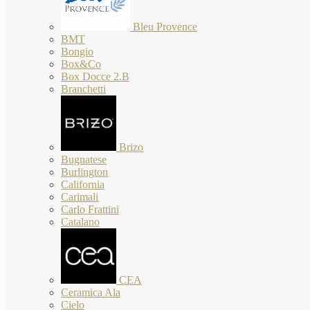
Bleu Provence
BMT
Bongio
Box&Co
Box Docce 2.B
Branchetti
Brizo
Bugnatese
Burlington
California
Carimali
Carlo Frattini
Catalano
CEA
Ceramica Ala
Cielo