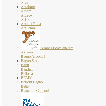
Arca
Arcahorn
Arcom
Ardeco
Arlex
Armani Roca
ArtCeram
Atlantis Porcelain Art
Azzurra
Bagno Associati
Bagno Sasso
Baldi
Bandini
Bellosta
BEMM
Berloni Bagno
Bette
Bianchini Capponi