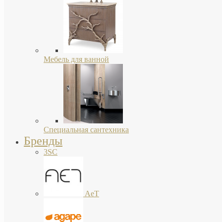
Мебель для ванной
Специальная сантехника
Бренды
3SC
AeT