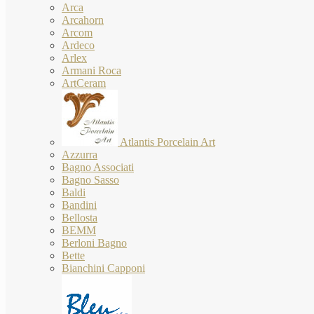
Arca
Arcahorn
Arcom
Ardeco
Arlex
Armani Roca
ArtCeram
Atlantis Porcelain Art
Azzurra
Bagno Associati
Bagno Sasso
Baldi
Bandini
Bellosta
BEMM
Berloni Bagno
Bette
Bianchini Capponi