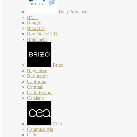
Bleu Provence
BMT
Bongio
Box&Co
Box Docce 2.B
Branchetti
Brizo
Bugnatese
Burlington
California
Carimali
Carlo Frattini
Catalano
CEA
Ceramica Ala
Cielo