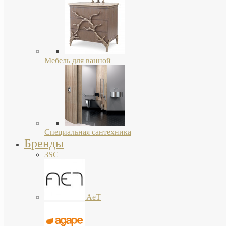
Мебель для ванной
Специальная сантехника
Бренды
3SC
AeT