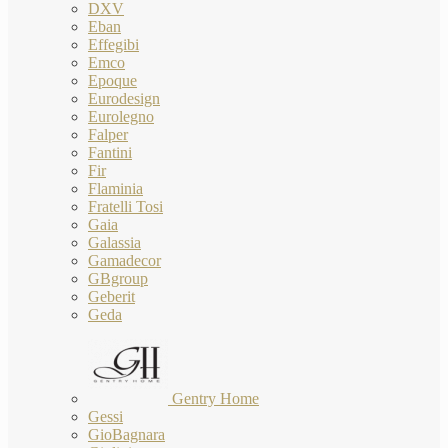
DXV
Eban
Effegibi
Emco
Epoque
Eurodesign
Eurolegno
Falper
Fantini
Fir
Flaminia
Fratelli Tosi
Gaia
Galassia
Gamadecor
GBgroup
Geberit
Geda
Gentry Home
Gessi
GioBagnara