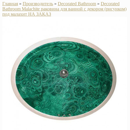
Главная
»
Производитель
»
Decorated Bathroom
»
Decorated
Bathroom Malachite раковина для ванной с декором (рисунком)
под малахит НА ЗАКАЗ