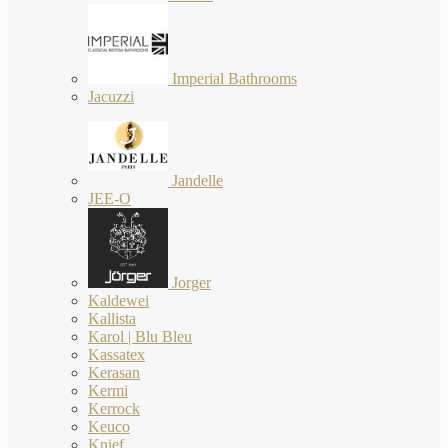
Imperial Bathrooms
Jacuzzi
Jandelle
JEE-O
Jorger
Kaldewei
Kallista
Karol | Blu Bleu
Kassatex
Kerasan
Kermi
Kerrock
Keuco
Knief