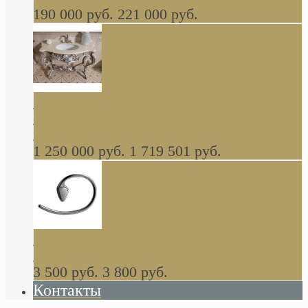
190 000 руб.
221 000 руб.
Gondola GAIA консоль 140 см для ванной в
стиле барокко, из массива дерева, светло
коричневый матовый окрас + серебро
1 250 000 руб.
1 719 501 руб.
Khala Colombo аксессуары (серия) В
НАЛИЧИИ
3 500 руб.
3 800 руб.
Контакты