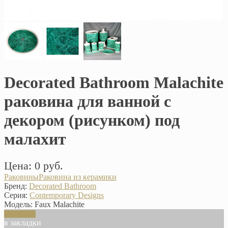
Decorated Bathroom Malachite
раковина для ванной с
декором (рисунком) под
малахит
Цена: 0 руб.
Раковины
Раковина из керамики
Бренд:
Decorated Bathroom
Серия:
Contemporary Designs
Модель:
Faux Malachite
В корзину
в закладки