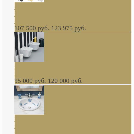
Cassia Duravit врезная сверху кухонная
керамическая мойка 1160 x 510 мм белая,
серая, черная, бежевая В НАЛИЧИИ
107 500 руб.
123 975 руб.
Cow ArtCeram унитаз навесной и биде
навесное КОМПЛЕКТ
95 000 руб.
120 000 руб.
Decorated Bathroom раковина овальная
встраиваемая для ванной с рисунком синяя
роза В НАЛИЧИИ