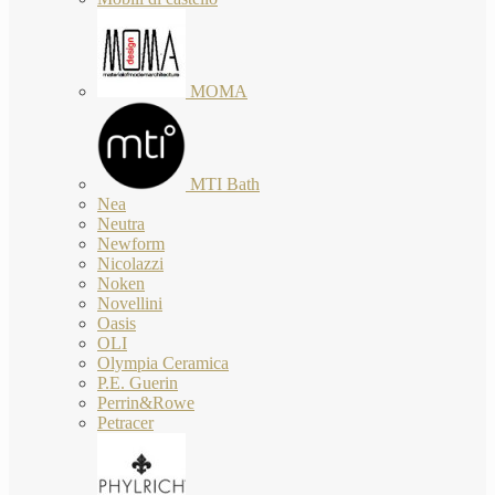
MOMA
MTI Bath
Nea
Neutra
Newform
Nicolazzi
Noken
Novellini
Oasis
OLI
Olympia Ceramica
P.E. Guerin
Perrin&Rowe
Petracer