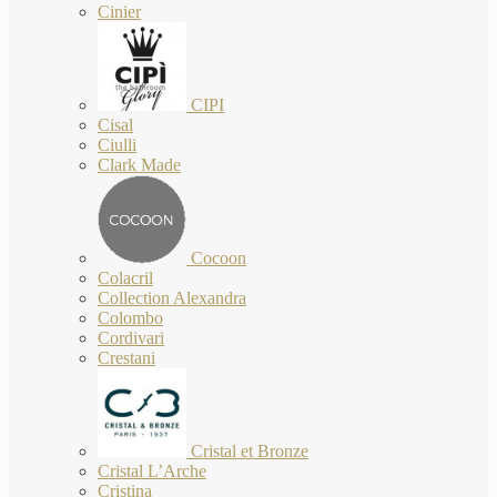
Cinier
CIPI
Cisal
Ciulli
Clark Made
Cocoon
Colacril
Collection Alexandra
Colombo
Cordivari
Crestani
Cristal et Bronze
Cristal L’Arche
Cristina