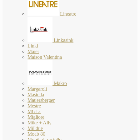
Lineatre
Linkasink
Linki
Maier
Maison Valentina
Makro
Margaroli
Mastella
Mauersberger
Mestre
MG12
Migliore
Mike + Ally
Milldue
Moab 80
Mobili di castello