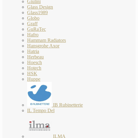
Giulini
Glass Design
Glass1989
Globo
Graff
GuRaTec
Hafro
Hammam Radiators
Hansgrohe Axor
Hatria
Herbeau
Hoesch
Hotech
HSK
Huppe
IB Rubinetterie
IL Tempo Del
ILMA