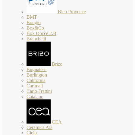
Bleu Provence
BMT
Bongio
Box&Co
Box Docce 2.B
Branchetti
Brizo
Bugnatese
Burlington
California
Carimali
Carlo Frattini
Catalano
CEA
Ceramica Ala
Cielo