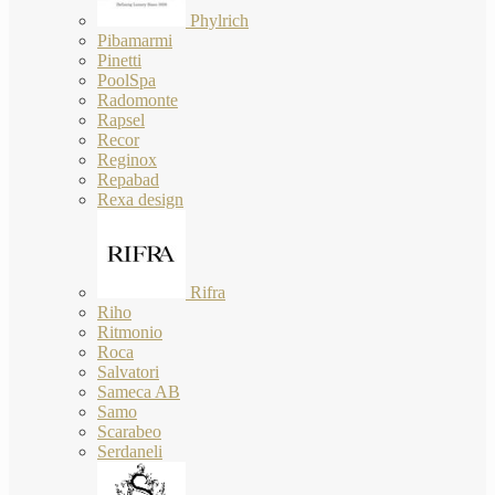
Phylrich
Pibamarmi
Pinetti
PoolSpa
Radomonte
Rapsel
Recor
Reginox
Repabad
Rexa design
Rifra
Riho
Ritmonio
Roca
Salvatori
Sameca AB
Samo
Scarabeo
Serdaneli