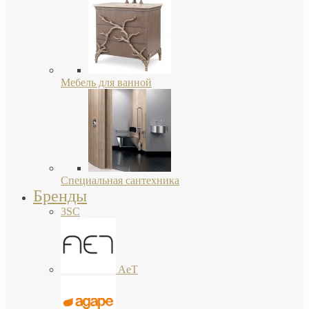
Мебель для ванной
Специальная сантехника
Бренды
3SC
AeT