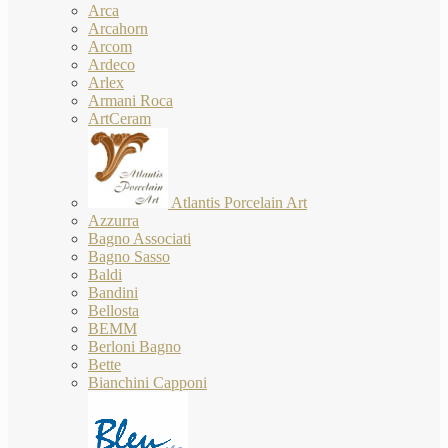
Arca
Arcahorn
Arcom
Ardeco
Arlex
Armani Roca
ArtCeram
Atlantis Porcelain Art
Azzurra
Bagno Associati
Bagno Sasso
Baldi
Bandini
Bellosta
BEMM
Berloni Bagno
Bette
Bianchini Capponi