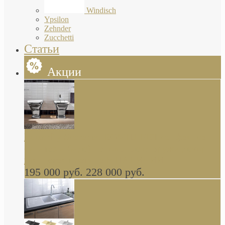
Windisch
Ypsilon
Zehnder
Zucchetti
Статьи
Акции
Butterfly Scarabeo КОМПЛЕКТ санфаянса
(унитаз и биде) напольные снаружи декор
глянцевая платина В НАЛИЧИИ
195 000 руб.
228 000 руб.