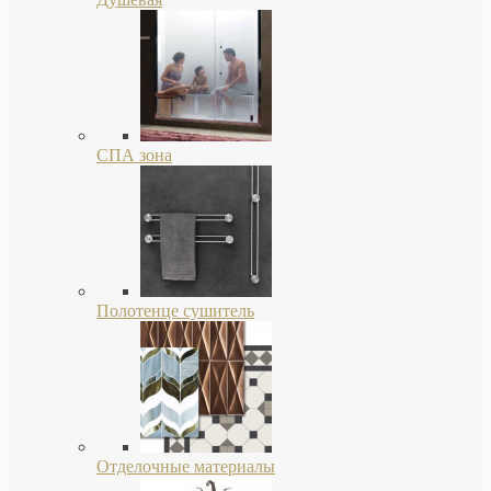
СПА зона
Полотенце сушитель
Отделочные материалы