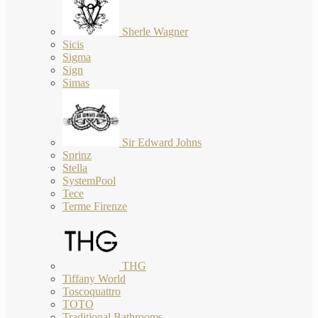
Sherle Wagner
Sicis
Sigma
Sign
Simas
Sir Edward Johns
Sprinz
Stella
SystemPool
Tece
Terme Firenze
THG
Tiffany World
Toscoquattro
TOTO
Traditional Bathrooms