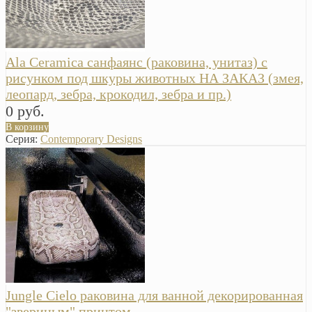
Ala Ceramica санфаянс (раковина, унитаз) с
рисунком под шкуры животных НА ЗАКАЗ (змея,
леопард, зебра, крокодил, зебра и пр.)
0 руб.
В корзину
Серия:
Contemporary Designs
Jungle Cielo раковина для ванной декорированная
"звериным" принтом