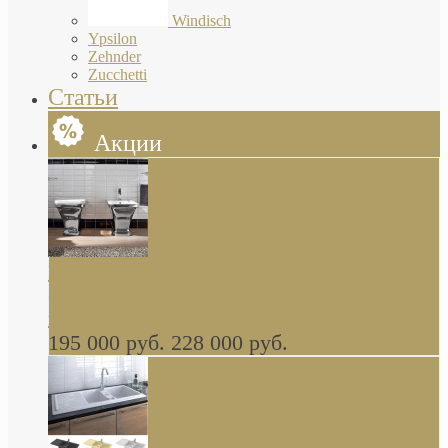
Windisch
Ypsilon
Zehnder
Zucchetti
Статьи
Акции
Butterfly Scarabeo КОМПЛЕКТ санфаянса
(унитаз и биде) напольные снаружи декор
глянцевая платина В НАЛИЧИИ
195 000 руб.
228 000 руб.