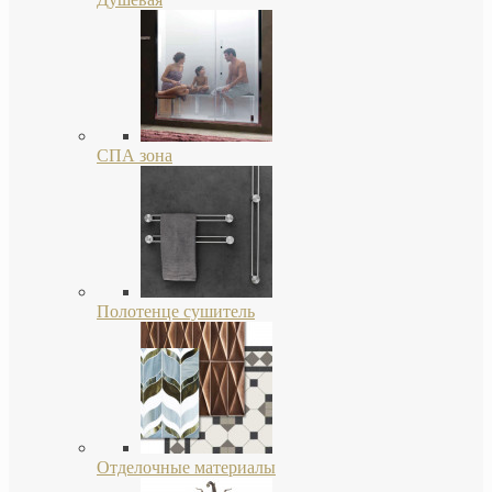
СПА зона
Полотенце сушитель
Отделочные материалы