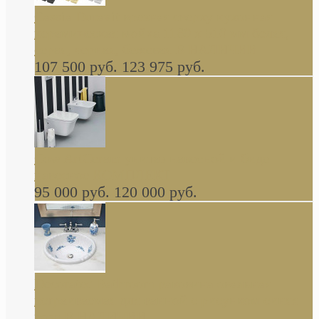
Cassia Duravit врезная сверху кухонная
керамическая мойка 1160 x 510 мм белая,
серая, черная, бежевая В НАЛИЧИИ
107 500 руб.
123 975 руб.
Cow ArtCeram унитаз навесной и биде
навесное КОМПЛЕКТ
95 000 руб.
120 000 руб.
Decorated Bathroom раковина овальная
встраиваемая для ванной с рисунком синяя
роза В НАЛИЧИИ