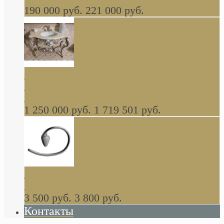
190 000 руб.
221 000 руб.
Gondola GAIA консоль 140 см для ванной в
стиле барокко, из массива дерева, светло
коричневый матовый окрас + серебро
1 250 000 руб.
1 719 501 руб.
Khala Colombo аксессуары (серия) В
НАЛИЧИИ
3 500 руб.
3 800 руб.
Контакты