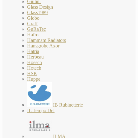
Giulini
Glass Design
Glass1989
Globo
Graff
GuRaTec
Hafro
Hammam Radiators
Hansgrohe Axor
Hatria
Herbeau
Hoesch
Hotech
HSK
Huppe
IB Rubinetterie
IL Tempo Del
ILMA