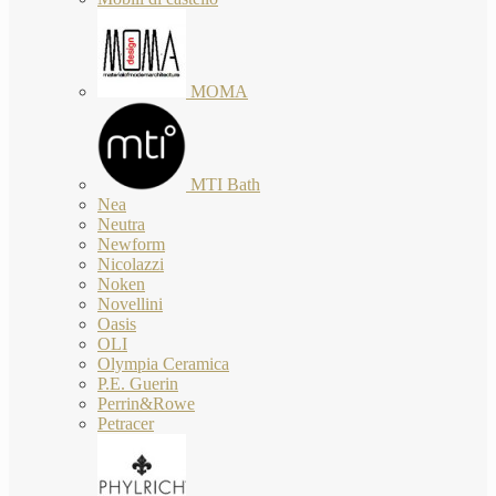
MOMA
MTI Bath
Nea
Neutra
Newform
Nicolazzi
Noken
Novellini
Oasis
OLI
Olympia Ceramica
P.E. Guerin
Perrin&Rowe
Petracer