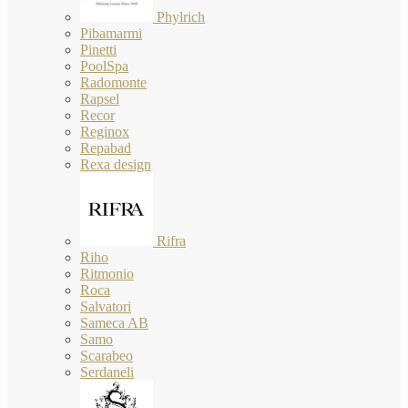
Phylrich
Pibamarmi
Pinetti
PoolSpa
Radomonte
Rapsel
Recor
Reginox
Repabad
Rexa design
Rifra
Riho
Ritmonio
Roca
Salvatori
Sameca AB
Samo
Scarabeo
Serdaneli