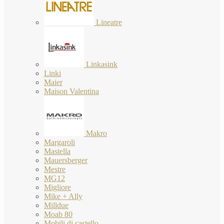
Lineatre
Linkasink
Linki
Maier
Maison Valentina
Makro
Margaroli
Mastella
Mauersberger
Mestre
MG12
Migliore
Mike + Ally
Milldue
Moab 80
Mobili di castello