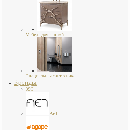
Мебель для ванной
Специальная сантехника
Бренды
3SC
AeT