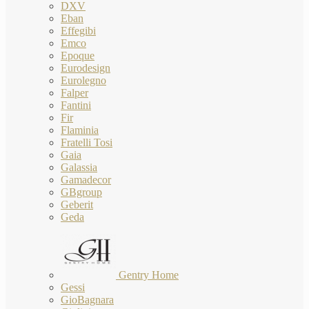
DXV
Eban
Effegibi
Emco
Epoque
Eurodesign
Eurolegno
Falper
Fantini
Fir
Flaminia
Fratelli Tosi
Gaia
Galassia
Gamadecor
GBgroup
Geberit
Geda
Gentry Home
Gessi
GioBagnara