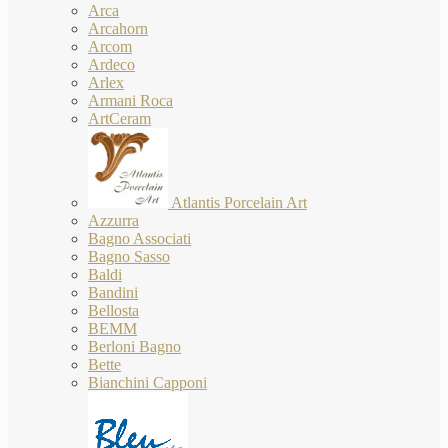
Arca
Arcahorn
Arcom
Ardeco
Arlex
Armani Roca
ArtCeram
Atlantis Porcelain Art
Azzurra
Bagno Associati
Bagno Sasso
Baldi
Bandini
Bellosta
BEMM
Berloni Bagno
Bette
Bianchini Capponi