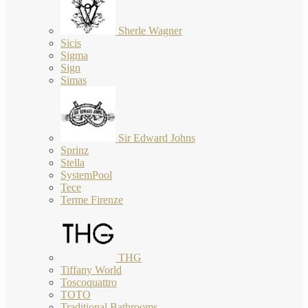
Sherle Wagner
Sicis
Sigma
Sign
Simas
Sir Edward Johns
Sprinz
Stella
SystemPool
Tece
Terme Firenze
THG
Tiffany World
Toscoquattro
TOTO
Traditional Bathrooms