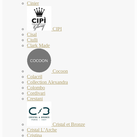
Cinier
CIPI
Cisal
Ciulli
Clark Made
Cocoon
Colacril
Collection Alexandra
Colombo
Cordivari
Crestani
Cristal et Bronze
Cristal L’Arche
Cristina