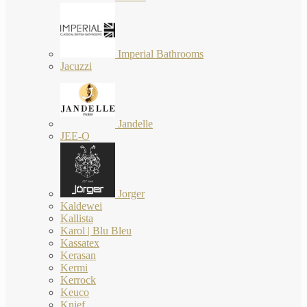
Imperial Bathrooms
Jacuzzi
Jandelle
JEE-O
Jorger
Kaldewei
Kallista
Karol | Blu Bleu
Kassatex
Kerasan
Kermi
Kerrock
Keuco
Knief