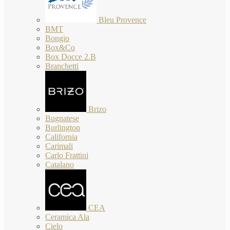
Bleu Provence
BMT
Bongio
Box&Co
Box Docce 2.B
Branchetti
Brizo
Bugnatese
Burlington
California
Carimali
Carlo Frattini
Catalano
CEA
Ceramica Ala
Cielo