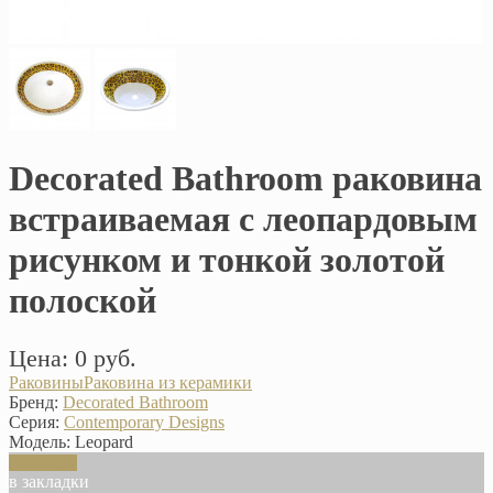
Decorated Bathroom раковина
встраиваемая с леопардовым
рисунком и тонкой золотой
полоской
Цена: 0 руб.
Раковины
Раковина из керамики
Бренд:
Decorated Bathroom
Серия:
Contemporary Designs
Модель:
Leopard
В корзину
в закладки