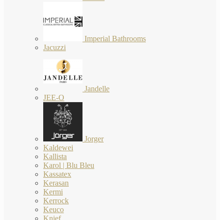
Imperial Bathrooms
Jacuzzi
Jandelle
JEE-O
Jorger
Kaldewei
Kallista
Karol | Blu Bleu
Kassatex
Kerasan
Kermi
Kerrock
Keuco
Knief