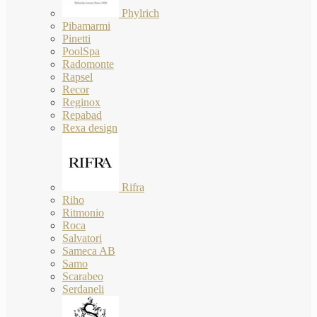
Phylrich
Pibamarmi
Pinetti
PoolSpa
Radomonte
Rapsel
Recor
Reginox
Repabad
Rexa design
Rifra
Riho
Ritmonio
Roca
Salvatori
Sameca AB
Samo
Scarabeo
Serdaneli