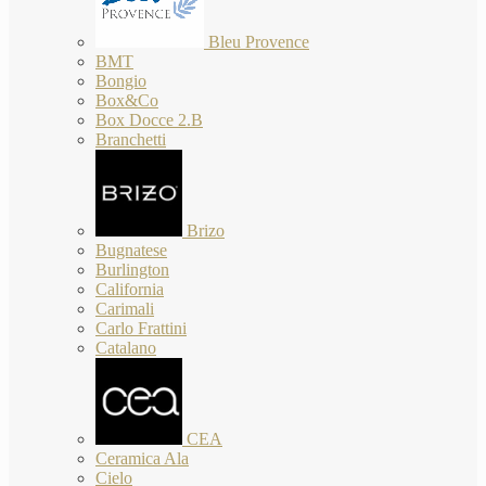
Bleu Provence
BMT
Bongio
Box&Co
Box Docce 2.B
Branchetti
Brizo
Bugnatese
Burlington
California
Carimali
Carlo Frattini
Catalano
CEA
Ceramica Ala
Cielo