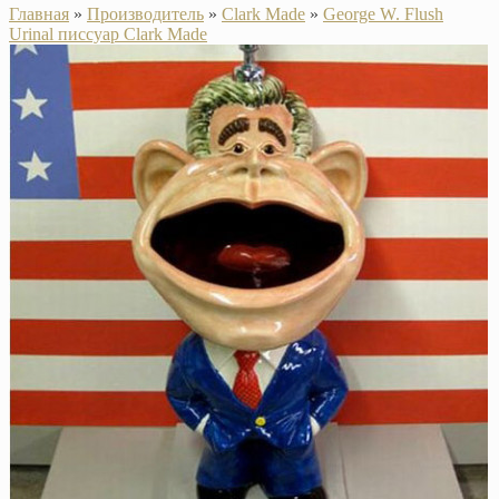
Главная
»
Производитель
»
Clark Made
»
George W. Flush
Urinal писсуар Clark Made