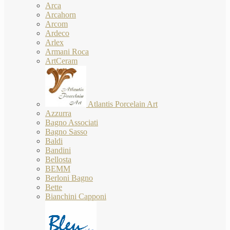
Arca
Arcahorn
Arcom
Ardeco
Arlex
Armani Roca
ArtCeram
Atlantis Porcelain Art
Azzurra
Bagno Associati
Bagno Sasso
Baldi
Bandini
Bellosta
BEMM
Berloni Bagno
Bette
Bianchini Capponi