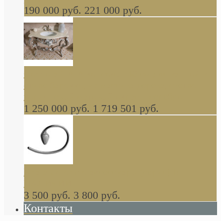
190 000 руб.
221 000 руб.
Gondola GAIA консоль 140 см для ванной в
стиле барокко, из массива дерева, светло
коричневый матовый окрас + серебро
1 250 000 руб.
1 719 501 руб.
Khala Colombo аксессуары (серия) В
НАЛИЧИИ
3 500 руб.
3 800 руб.
Контакты