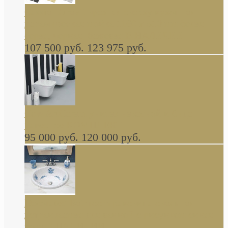
Cassia Duravit врезная сверху кухонная
керамическая мойка 1160 x 510 мм белая,
серая, черная, бежевая В НАЛИЧИИ
107 500 руб.
123 975 руб.
Cow ArtCeram унитаз навесной и биде
навесное КОМПЛЕКТ
95 000 руб.
120 000 руб.
Decorated Bathroom раковина овальная
встраиваемая для ванной с рисунком синяя
роза В НАЛИЧИИ