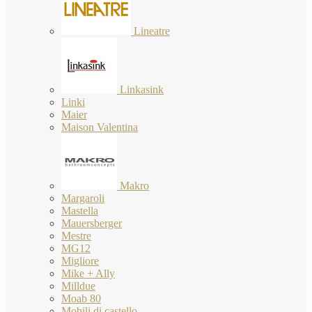
Lineatre
Linkasink
Linki
Maier
Maison Valentina
Makro
Margaroli
Mastella
Mauersberger
Mestre
MG12
Migliore
Mike + Ally
Milldue
Moab 80
Mobili di castello