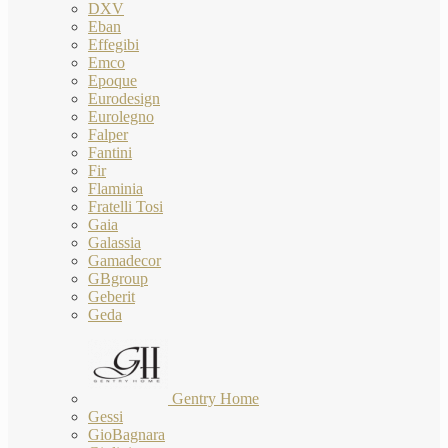
DXV
Eban
Effegibi
Emco
Epoque
Eurodesign
Eurolegno
Falper
Fantini
Fir
Flaminia
Fratelli Tosi
Gaia
Galassia
Gamadecor
GBgroup
Geberit
Geda
Gentry Home
Gessi
GioBagnara