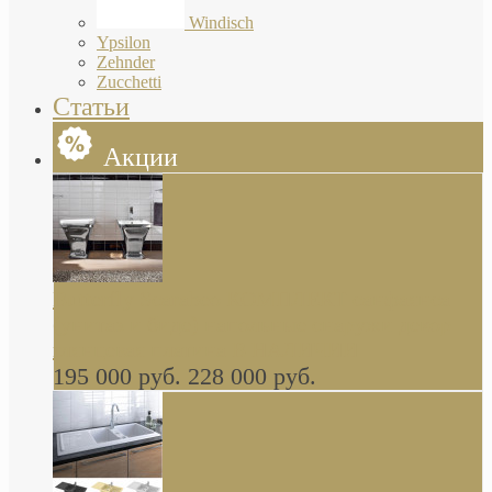
Windisch
Ypsilon
Zehnder
Zucchetti
Статьи
Акции
Butterfly Scarabeo КОМПЛЕКТ санфаянса
(унитаз и биде) напольные снаружи декор
глянцевая платина В НАЛИЧИИ
195 000 руб.
228 000 руб.