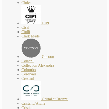
Cinier
CIPI
Cisal
Ciulli
Clark Made
Cocoon
Colacril
Collection Alexandra
Colombo
Cordivari
Crestani
Cristal et Bronze
Cristal L’Arche
Cristina