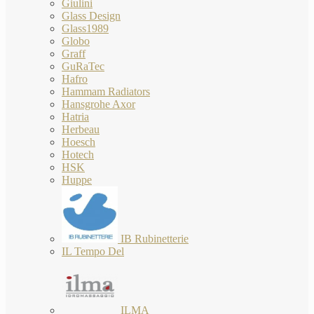
Giulini
Glass Design
Glass1989
Globo
Graff
GuRaTec
Hafro
Hammam Radiators
Hansgrohe Axor
Hatria
Herbeau
Hoesch
Hotech
HSK
Huppe
IB Rubinetterie
IL Tempo Del
ILMA