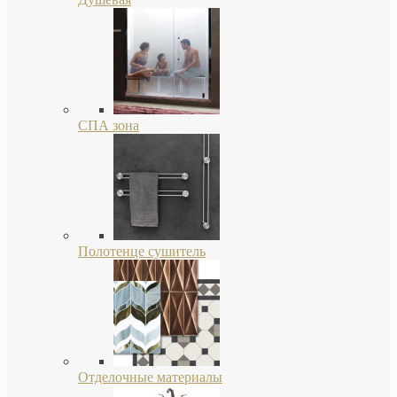
СПА зона
Полотенце сушитель
Отделочные материалы