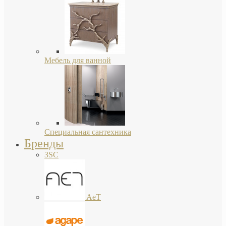
Мебель для ванной
Специальная сантехника
Бренды
3SC
AeT