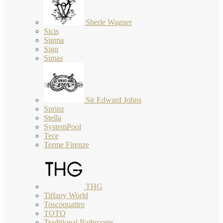
Sherle Wagner
Sicis
Sigma
Sign
Simas
Sir Edward Johns
Sprinz
Stella
SystemPool
Tece
Terme Firenze
THG
Tiffany World
Toscoquattro
TOTO
Traditional Bathrooms