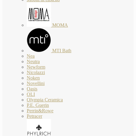
MOMA
MTI Bath
Nea
Neutra
Newform
Nicolazzi
Noken
Novellini
Oasis
OLI
Olympia Ceramica
P.E. Guerin
Perrin&Rowe
Petracer