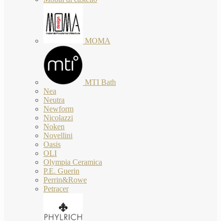
MOMA
MTI Bath
Nea
Neutra
Newform
Nicolazzi
Noken
Novellini
Oasis
OLI
Olympia Ceramica
P.E. Guerin
Perrin&Rowe
Petracer