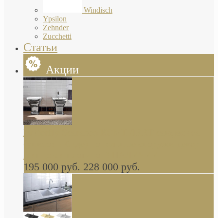
Windisch
Ypsilon
Zehnder
Zucchetti
Статьи
Акции
Butterfly Scarabeo КОМПЛЕКТ санфаянса
(унитаз и биде) напольные снаружи декор
глянцевая платина В НАЛИЧИИ
195 000 руб.
228 000 руб.