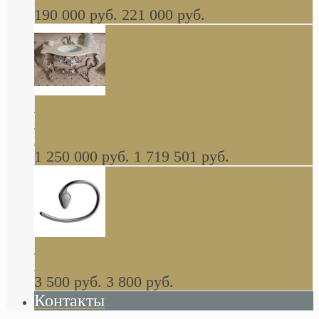
190 000 руб.
221 000 руб.
Gondola GAIA консоль 140 см для ванной в
стиле барокко, из массива дерева, светло
коричневый матовый окрас + серебро
1 250 000 руб.
1 719 501 руб.
Khala Colombo аксессуары (серия) В
НАЛИЧИИ
3 500 руб.
3 800 руб.
Контакты