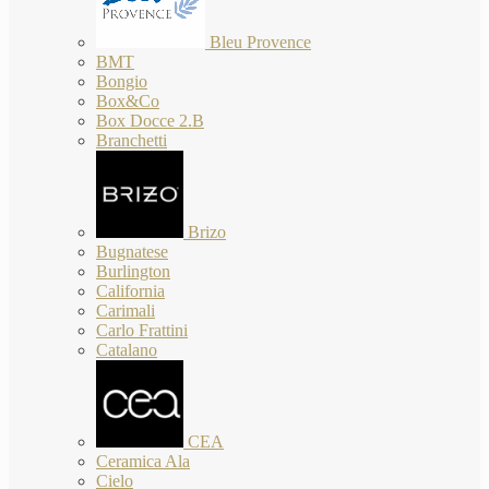
Bleu Provence
BMT
Bongio
Box&Co
Box Docce 2.B
Branchetti
Brizo
Bugnatese
Burlington
California
Carimali
Carlo Frattini
Catalano
CEA
Ceramica Ala
Cielo