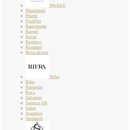
Phylrich
Pibamarmi
Pinetti
PoolSpa
Radomonte
Rapsel
Recor
Reginox
Repabad
Rexa design
Rifra
Riho
Ritmonio
Roca
Salvatori
Sameca AB
Samo
Scarabeo
Serdaneli