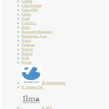
Giulini
Glass Design
Glass1989
Globo
Graff
GuRaTec
Hafro
Hammam Radiators
Hansgrohe Axor
Hatria
Herbeau
Hoesch
Hotech
HSK
Huppe
IB Rubinetterie
IL Tempo Del
ILMA