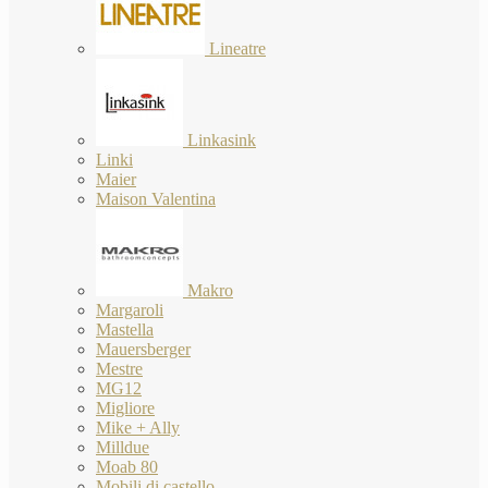
Lineatre
Linkasink
Linki
Maier
Maison Valentina
Makro
Margaroli
Mastella
Mauersberger
Mestre
MG12
Migliore
Mike + Ally
Milldue
Moab 80
Mobili di castello