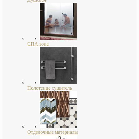
СПА зона
Полотенце сушитель
Отделочные материалы