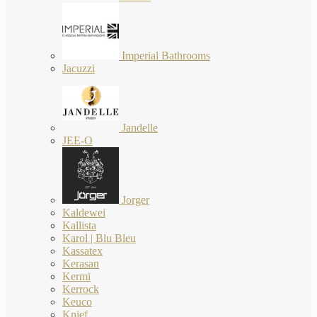
Imperial Bathrooms
Jacuzzi
Jandelle
JEE-O
Jorger
Kaldewei
Kallista
Karol | Blu Bleu
Kassatex
Kerasan
Kermi
Kerrock
Keuco
Knief