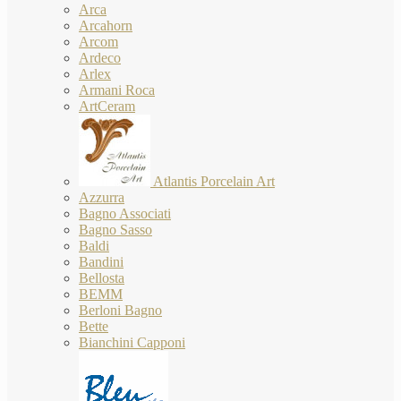
Arca
Arcahorn
Arcom
Ardeco
Arlex
Armani Roca
ArtCeram
Atlantis Porcelain Art
Azzurra
Bagno Associati
Bagno Sasso
Baldi
Bandini
Bellosta
BEMM
Berloni Bagno
Bette
Bianchini Capponi