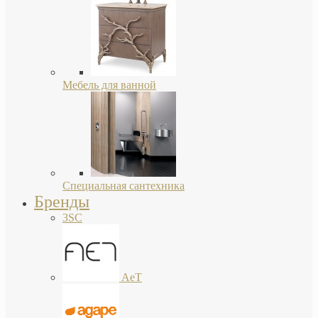
Мебель для ванной
Специальная сантехника
Бренды
3SC
AeT