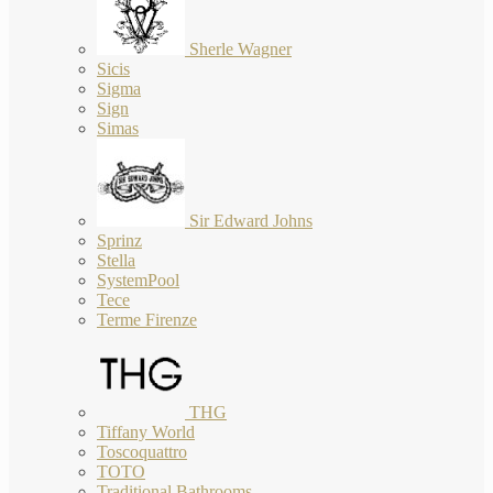
Sherle Wagner
Sicis
Sigma
Sign
Simas
Sir Edward Johns
Sprinz
Stella
SystemPool
Tece
Terme Firenze
THG
Tiffany World
Toscoquattro
TOTO
Traditional Bathrooms