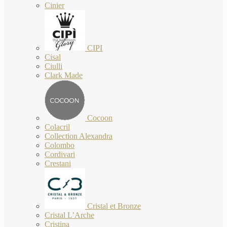
Cinier
CIPI
Cisal
Ciulli
Clark Made
Cocoon
Colacril
Collection Alexandra
Colombo
Cordivari
Crestani
Cristal et Bronze
Cristal L’Arche
Cristina