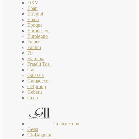
DXV
Eban
Effegibi
Emco
Epoque
Eurodesign
Eurolegno
Falper
Fantini
Fir
Flaminia
Fratelli Tosi
Gaia
Galassia
Gamadecor
GBgroup
Geberit
Geda
Gentry Home
Gessi
GioBagnara