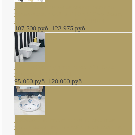
Cassia Duravit врезная сверху кухонная
керамическая мойка 1160 x 510 мм белая,
серая, черная, бежевая В НАЛИЧИИ
107 500 руб.
123 975 руб.
Cow ArtCeram унитаз навесной и биде
навесное КОМПЛЕКТ
95 000 руб.
120 000 руб.
Decorated Bathroom раковина овальная
встраиваемая для ванной с рисунком синяя
роза В НАЛИЧИИ