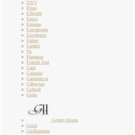
DXV
Eban
Effegibi
Emco
Epoque
Eurodesign
Eurolegno
Falper
Fantini
Fir
Flaminia
Fratelli Tosi
Gaia
Galassia
Gamadecor
GBgroup
Geberit
Geda
Gentry Home
Gessi
GioBagnara