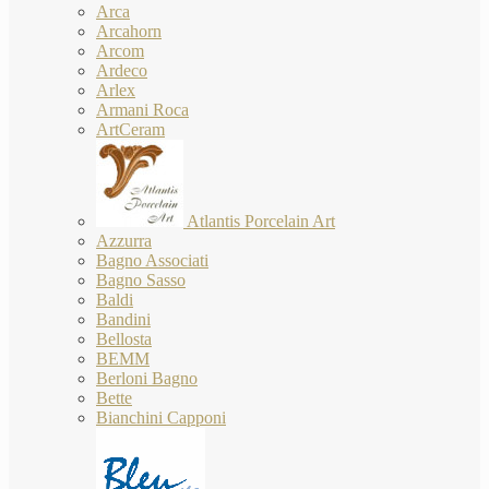
Arca
Arcahorn
Arcom
Ardeco
Arlex
Armani Roca
ArtCeram
Atlantis Porcelain Art
Azzurra
Bagno Associati
Bagno Sasso
Baldi
Bandini
Bellosta
BEMM
Berloni Bagno
Bette
Bianchini Capponi