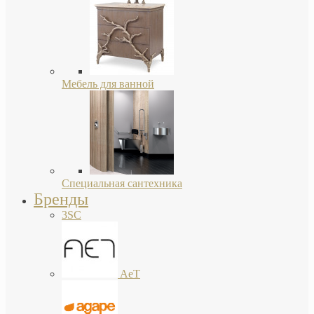
Мебель для ванной
Специальная сантехника
Бренды
3SC
AeT