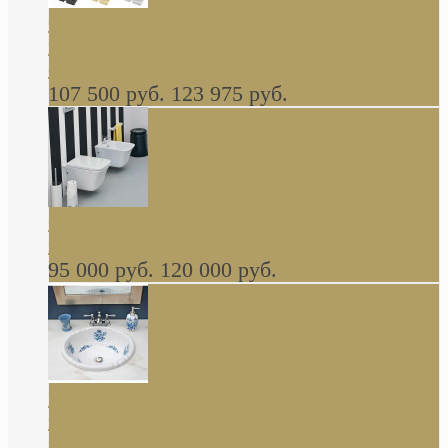
Cassia Duravit врезная сверху кухонная
керамическая мойка 1160 x 510 мм белая,
серая, черная, бежевая В НАЛИЧИИ
107 500 руб.
123 975 руб.
Cow ArtCeram унитаз навесной и биде
навесное КОМПЛЕКТ
95 000 руб.
120 000 руб.
Decorated Bathroom раковина овальная
встраиваемая для ванной с рисунком синяя
роза В НАЛИЧИИ