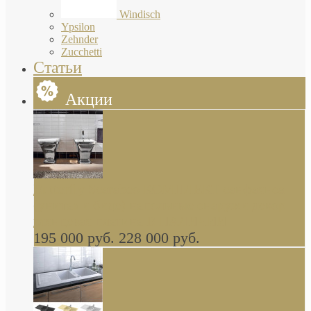
Windisch
Ypsilon
Zehnder
Zucchetti
Статьи
Акции
Butterfly Scarabeo КОМПЛЕКТ санфаянса
(унитаз и биде) напольные снаружи декор
глянцевая платина В НАЛИЧИИ
195 000 руб.
228 000 руб.