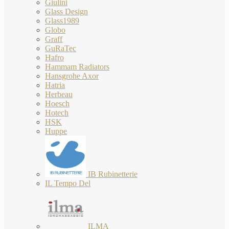
Giulini
Glass Design
Glass1989
Globo
Graff
GuRaTec
Hafro
Hammam Radiators
Hansgrohe Axor
Hatria
Herbeau
Hoesch
Hotech
HSK
Huppe
IB Rubinetterie
IL Tempo Del
ILMA