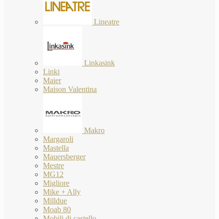
Lineatre
Linkasink
Linki
Maier
Maison Valentina
Makro
Margaroli
Mastella
Mauersberger
Mestre
MG12
Migliore
Mike + Ally
Milldue
Moab 80
Mobili di castello