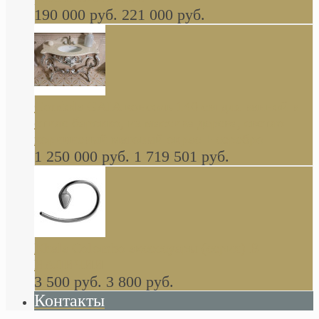
190 000 руб.
221 000 руб.
Gondola GAIA консоль 140 см для ванной в
стиле барокко, из массива дерева, светло
коричневый матовый окрас + серебро
1 250 000 руб.
1 719 501 руб.
Khala Colombo аксессуары (серия) В
НАЛИЧИИ
3 500 руб.
3 800 руб.
Контакты