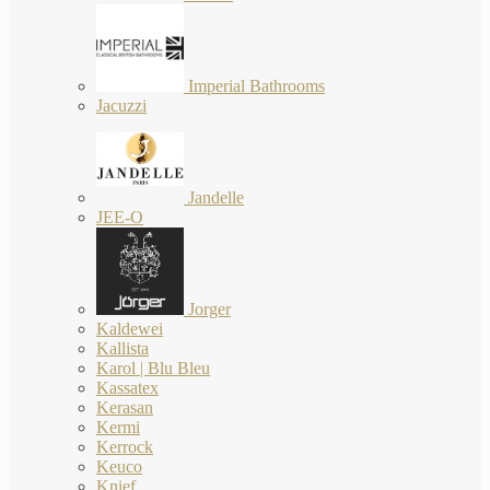
Imperial Bathrooms
Jacuzzi
Jandelle
JEE-O
Jorger
Kaldewei
Kallista
Karol | Blu Bleu
Kassatex
Kerasan
Kermi
Kerrock
Keuco
Knief