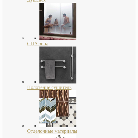
СПА зона
Полотенце сушитель
Отделочные материалы