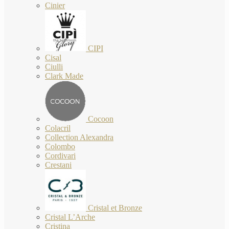
Cinier
CIPI
Cisal
Ciulli
Clark Made
Cocoon
Colacril
Collection Alexandra
Colombo
Cordivari
Crestani
Cristal et Bronze
Cristal L’Arche
Cristina