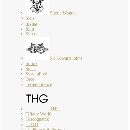
Sherle Wagner
Sicis
Sigma
Sign
Simas
Sir Edward Johns
Sprinz
Stella
SystemPool
Tece
Terme Firenze
THG
Tiffany World
Toscoquattro
TOTO
Traditional Bathrooms