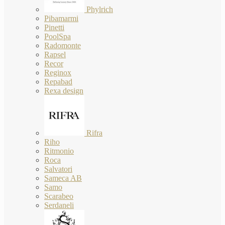
Phylrich
Pibamarmi
Pinetti
PoolSpa
Radomonte
Rapsel
Recor
Reginox
Repabad
Rexa design
Rifra
Riho
Ritmonio
Roca
Salvatori
Sameca AB
Samo
Scarabeo
Serdaneli