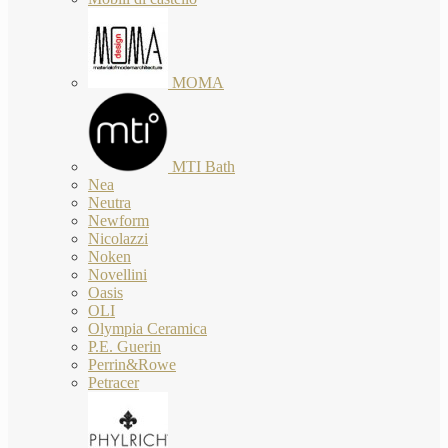
MOMA
MTI Bath
Nea
Neutra
Newform
Nicolazzi
Noken
Novellini
Oasis
OLI
Olympia Ceramica
P.E. Guerin
Perrin&Rowe
Petracer