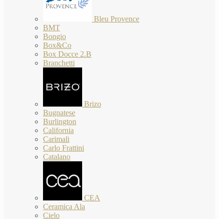
Bleu Provence
BMT
Bongio
Box&Co
Box Docce 2.B
Branchetti
Brizo
Bugnatese
Burlington
California
Carimali
Carlo Frattini
Catalano
CEA
Ceramica Ala
Cielo