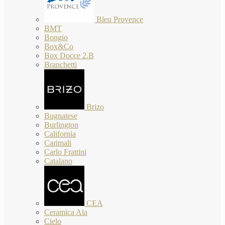
Bleu Provence
BMT
Bongio
Box&Co
Box Docce 2.B
Branchetti
Brizo
Bugnatese
Burlington
California
Carimali
Carlo Frattini
Catalano
CEA
Ceramica Ala
Cielo