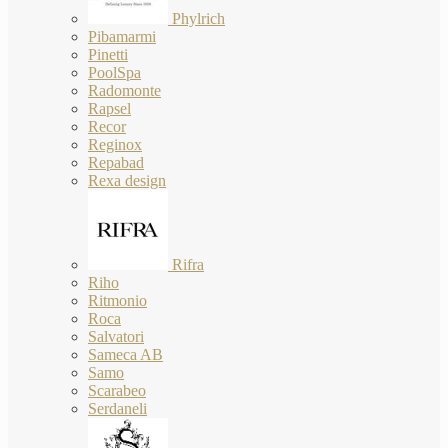
Phylrich
Pibamarmi
Pinetti
PoolSpa
Radomonte
Rapsel
Recor
Reginox
Repabad
Rexa design
Rifra
Riho
Ritmonio
Roca
Salvatori
Sameca AB
Samo
Scarabeo
Serdaneli