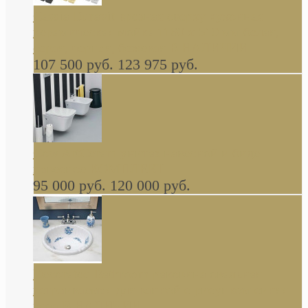
Cassia Duravit врезная сверху кухонная
керамическая мойка 1160 x 510 мм белая,
серая, черная, бежевая В НАЛИЧИИ
107 500 руб.
123 975 руб.
Cow ArtCeram унитаз навесной и биде
навесное КОМПЛЕКТ
95 000 руб.
120 000 руб.
Decorated Bathroom раковина овальная
встраиваемая для ванной с рисунком синяя
роза В НАЛИЧИИ