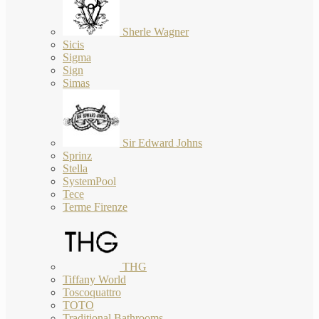
Sherle Wagner
Sicis
Sigma
Sign
Simas
Sir Edward Johns
Sprinz
Stella
SystemPool
Tece
Terme Firenze
THG
Tiffany World
Toscoquattro
TOTO
Traditional Bathrooms