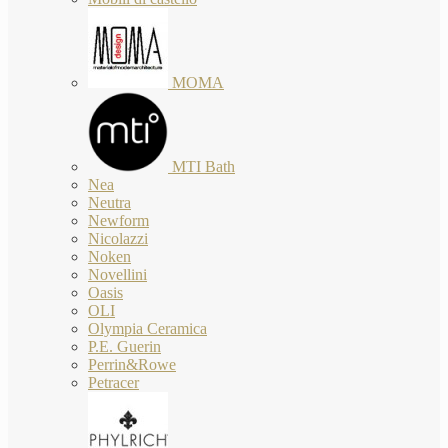
MOMA
MTI Bath
Nea
Neutra
Newform
Nicolazzi
Noken
Novellini
Oasis
OLI
Olympia Ceramica
P.E. Guerin
Perrin&Rowe
Petracer