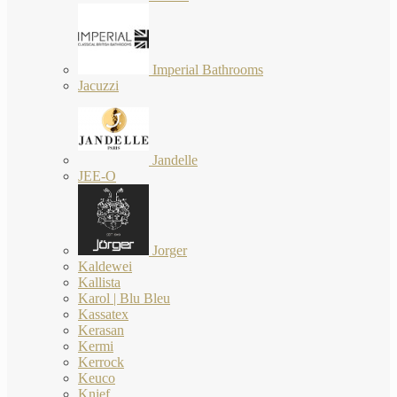
Imperial Bathrooms
Jacuzzi
Jandelle
JEE-O
Jorger
Kaldewei
Kallista
Karol | Blu Bleu
Kassatex
Kerasan
Kermi
Kerrock
Keuco
Knief