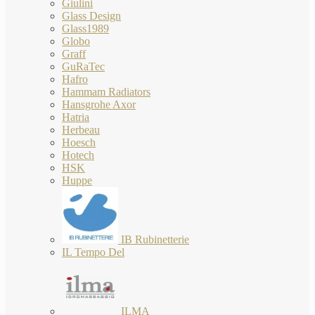
Giulini
Glass Design
Glass1989
Globo
Graff
GuRaTec
Hafro
Hammam Radiators
Hansgrohe Axor
Hatria
Herbeau
Hoesch
Hotech
HSK
Huppe
IB Rubinetterie
IL Tempo Del
ILMA