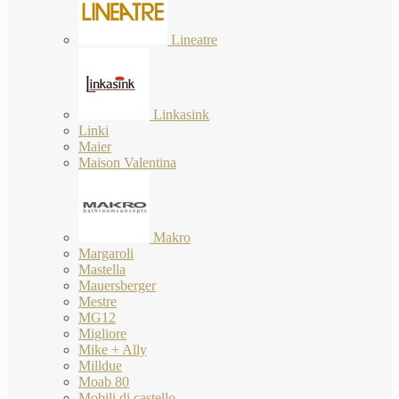
Lineatre
Linkasink
Linki
Maier
Maison Valentina
Makro
Margaroli
Mastella
Mauersberger
Mestre
MG12
Migliore
Mike + Ally
Milldue
Moab 80
Mobili di castello