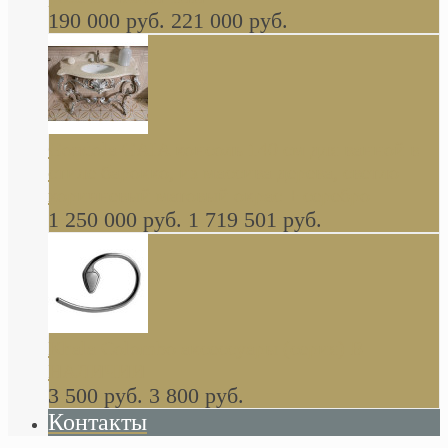
190 000 руб.
221 000 руб.
Gondola GAIA консоль 140 см для ванной в
стиле барокко, из массива дерева, светло
коричневый матовый окрас + серебро
1 250 000 руб.
1 719 501 руб.
Khala Colombo аксессуары (серия) В
НАЛИЧИИ
3 500 руб.
3 800 руб.
Контакты