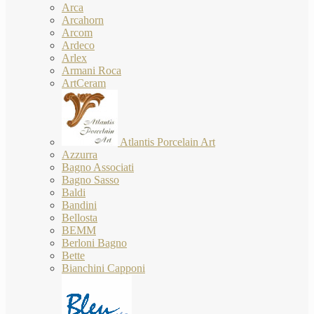
Arca
Arcahorn
Arcom
Ardeco
Arlex
Armani Roca
ArtCeram
Atlantis Porcelain Art
Azzurra
Bagno Associati
Bagno Sasso
Baldi
Bandini
Bellosta
BEMM
Berloni Bagno
Bette
Bianchini Capponi