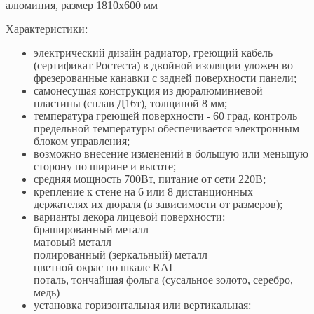
алюминия, размер 1810х600 мм
Характеристики:
электрический дизайн радиатор, греющий кабель
(сертификат Ростеста) в двойной изоляции уложен во
фрезерованные канавки с задней поверхности панели;
самонесущая конструкция из дюралюминиевой
пластины (сплав Д16т), толщиной 8 мм;
температура греющей поверхности - 60 град, контроль
предельной температуры обеспечивается электронным
блоком управления;
возможно внесение изменений в большую или меньшую
сторону по ширине и высоте;
средняя мощность 700Вт, питание от сети 220В;
крепление к стене на 6 или 8 дистанционных
держателях их дюраля (в зависимости от размеров);
варианты декора лицевой поверхности:
брашированный металл
матовый металл
полированный (зеркальный) металл
цветной окрас по шкале RAL
поталь, тончайшая фольга (сусальное золото, серебро,
медь)
установка горизонтальная или вертикальная: