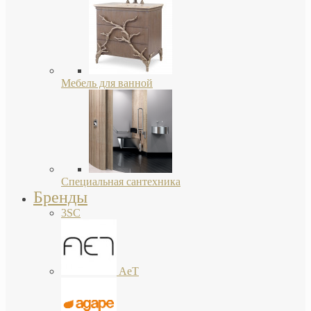
Мебель для ванной
Специальная сантехника
Бренды
3SC
AeT