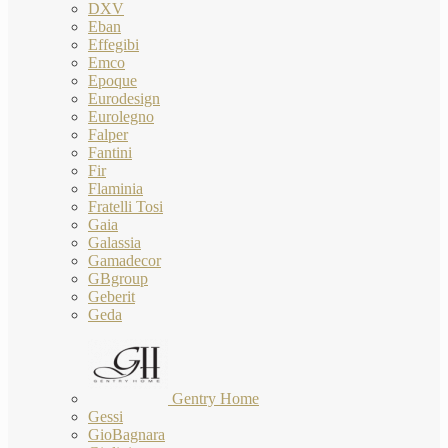
DXV
Eban
Effegibi
Emco
Epoque
Eurodesign
Eurolegno
Falper
Fantini
Fir
Flaminia
Fratelli Tosi
Gaia
Galassia
Gamadecor
GBgroup
Geberit
Geda
Gentry Home
Gessi
GioBagnara