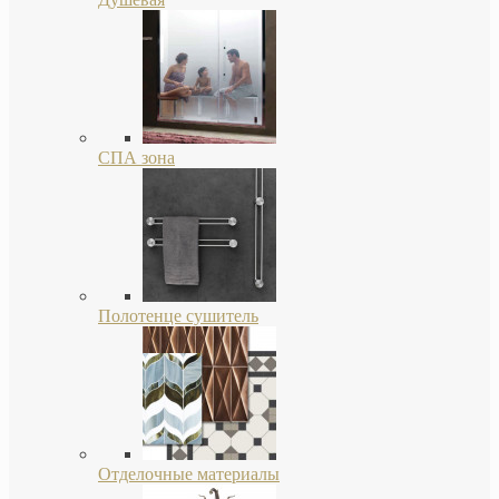
СПА зона
Полотенце сушитель
Отделочные материалы