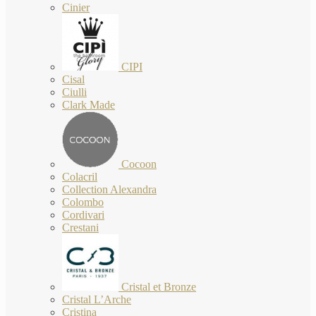
Cinier
CIPI
Cisal
Ciulli
Clark Made
Cocoon
Colacril
Collection Alexandra
Colombo
Cordivari
Crestani
Cristal et Bronze
Cristal L’Arche
Cristina