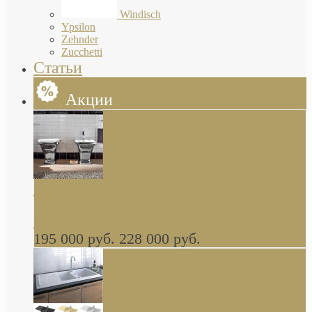
Windisch
Ypsilon
Zehnder
Zucchetti
Статьи
Акции
Butterfly Scarabeo КОМПЛЕКТ санфаянса
(унитаз и биде) напольные снаружи декор
глянцевая платина В НАЛИЧИИ
195 000 руб.
228 000 руб.