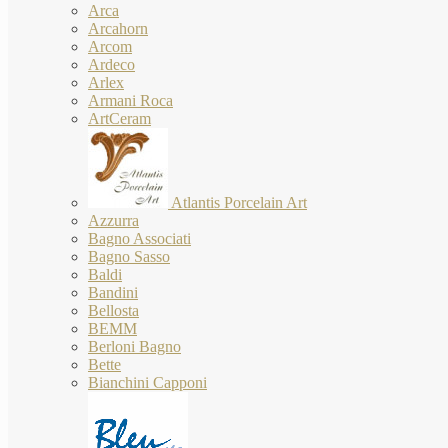
Arca
Arcahorn
Arcom
Ardeco
Arlex
Armani Roca
ArtCeram
Atlantis Porcelain Art
Azzurra
Bagno Associati
Bagno Sasso
Baldi
Bandini
Bellosta
BEMM
Berloni Bagno
Bette
Bianchini Capponi