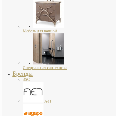
Мебель для ванной
Специальная сантехника
Бренды
3SC
AeT