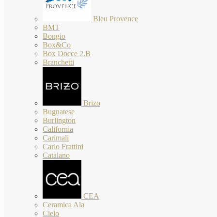
Bleu Provence
BMT
Bongio
Box&Co
Box Docce 2.B
Branchetti
Brizo
Bugnatese
Burlington
California
Carimali
Carlo Frattini
Catalano
CEA
Ceramica Ala
Cielo