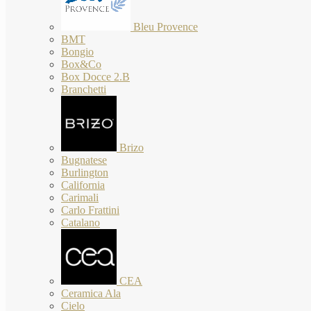
Bleu Provence
BMT
Bongio
Box&Co
Box Docce 2.B
Branchetti
Brizo
Bugnatese
Burlington
California
Carimali
Carlo Frattini
Catalano
CEA
Ceramica Ala
Cielo