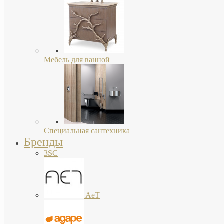
Мебель для ванной
Специальная сантехника
Бренды
3SC
AeT