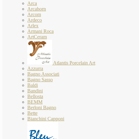
Arca
Arcahorn
Arcom
Ardeco
Arlex
Armani Roca
ArtCeram
Atlantis Porcelain Art
Azzurra
Bagno Associati
Bagno Sasso
Baldi
Bandini
Bellosta
BEMM
Berloni Bagno
Bette
Bianchini Capponi