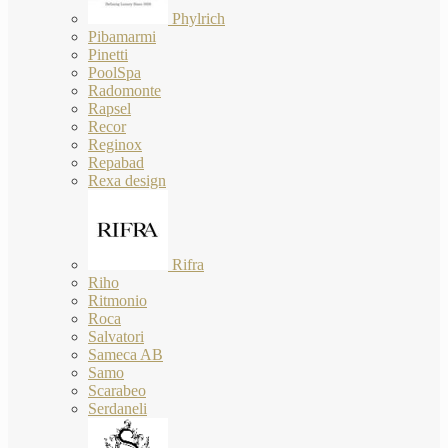
Phylrich
Pibamarmi
Pinetti
PoolSpa
Radomonte
Rapsel
Recor
Reginox
Repabad
Rexa design
Rifra
Riho
Ritmonio
Roca
Salvatori
Sameca AB
Samo
Scarabeo
Serdaneli