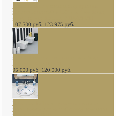
Cassia Duravit врезная сверху кухонная
керамическая мойка 1160 x 510 мм белая,
серая, черная, бежевая В НАЛИЧИИ
107 500 руб.
123 975 руб.
Cow ArtCeram унитаз навесной и биде
навесное КОМПЛЕКТ
95 000 руб.
120 000 руб.
Decorated Bathroom раковина овальная
встраиваемая для ванной с рисунком синяя
роза В НАЛИЧИИ