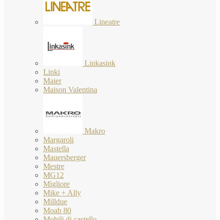
Lineatre
Linkasink
Linki
Maier
Maison Valentina
Makro
Margaroli
Mastella
Mauersberger
Mestre
MG12
Migliore
Mike + Ally
Milldue
Moab 80
Mobili di castello