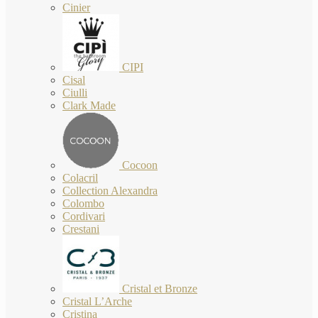
Cinier
CIPI
Cisal
Ciulli
Clark Made
Cocoon
Colacril
Collection Alexandra
Colombo
Cordivari
Crestani
Cristal et Bronze
Cristal L’Arche
Cristina