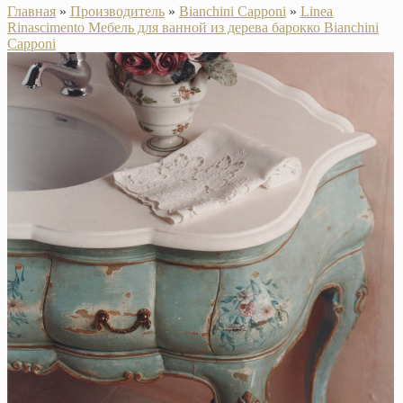
Главная
»
Производитель
»
Bianchini Capponi
»
Linea
Rinascimento Мебель для ванной из дерева барокко Bianchini
Capponi