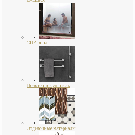
СПА зона
Полотенце сушитель
Отделочные материалы