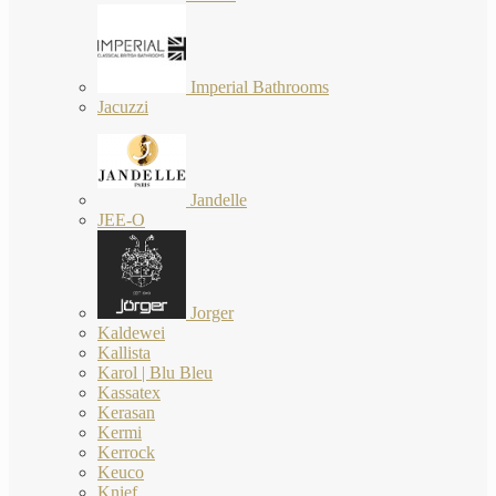
Imperial Bathrooms
Jacuzzi
Jandelle
JEE-O
Jorger
Kaldewei
Kallista
Karol | Blu Bleu
Kassatex
Kerasan
Kermi
Kerrock
Keuco
Knief