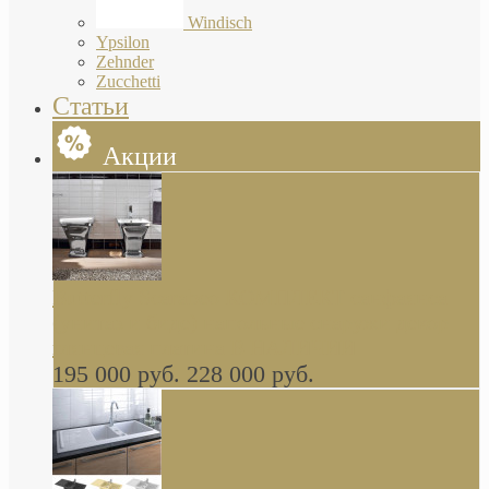
Windisch
Ypsilon
Zehnder
Zucchetti
Статьи
Акции
Butterfly Scarabeo КОМПЛЕКТ санфаянса
(унитаз и биде) напольные снаружи декор
глянцевая платина В НАЛИЧИИ
195 000 руб.
228 000 руб.