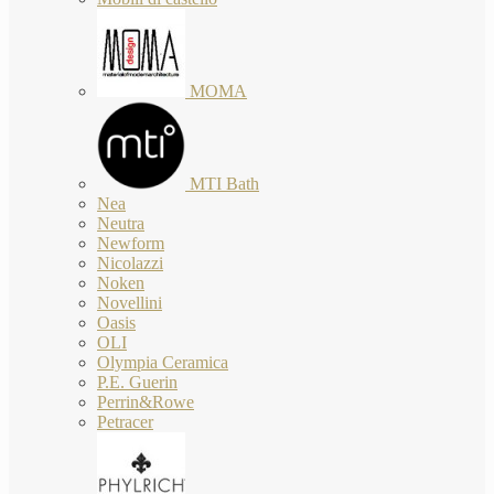
MOMA
MTI Bath
Nea
Neutra
Newform
Nicolazzi
Noken
Novellini
Oasis
OLI
Olympia Ceramica
P.E. Guerin
Perrin&Rowe
Petracer