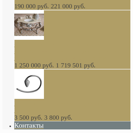
190 000 руб.
221 000 руб.
Gondola GAIA консоль 140 см для ванной в
стиле барокко, из массива дерева, светло
коричневый матовый окрас + серебро
1 250 000 руб.
1 719 501 руб.
Khala Colombo аксессуары (серия) В
НАЛИЧИИ
3 500 руб.
3 800 руб.
Контакты