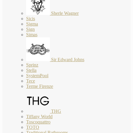
Sherle Wagner
Sicis
Sigma
Sign
Simas
Sir Edward Johns
Sprinz
Stella
SystemPool
Tece
Terme Firenze
THG
Tiffany World
Toscoquattro
TOTO
Traditional Bathrooms