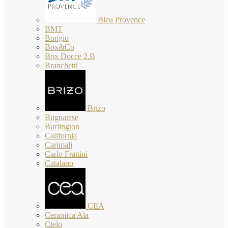
Bleu Provence
BMT
Bongio
Box&Co
Box Docce 2.B
Branchetti
Brizo
Bugnatese
Burlington
California
Carimali
Carlo Frattini
Catalano
CEA
Ceramica Ala
Cielo