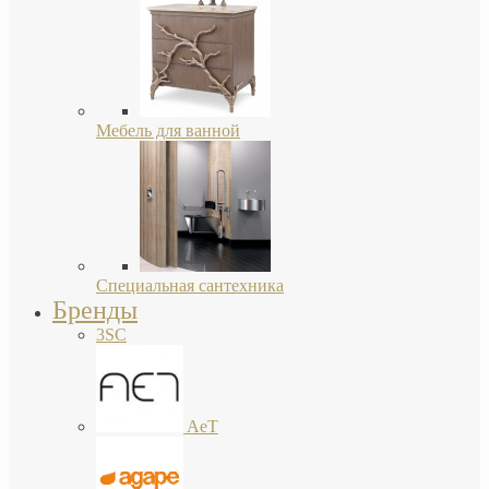
Мебель для ванной
Специальная сантехника
Бренды
3SC
AeT