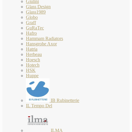
Giulini
Glass Design
Glass1989
Globo
Graff
GuRaTec
Hafro
Hammam Radiators
Hansgrohe Axor
Hatria
Herbeau
Hoesch
Hotech
HSK
Huppe
IB Rubinetterie
IL Tempo Del
ILMA