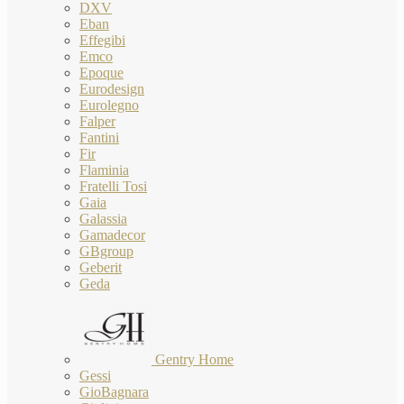
DXV
Eban
Effegibi
Emco
Epoque
Eurodesign
Eurolegno
Falper
Fantini
Fir
Flaminia
Fratelli Tosi
Gaia
Galassia
Gamadecor
GBgroup
Geberit
Geda
Gentry Home
Gessi
GioBagnara