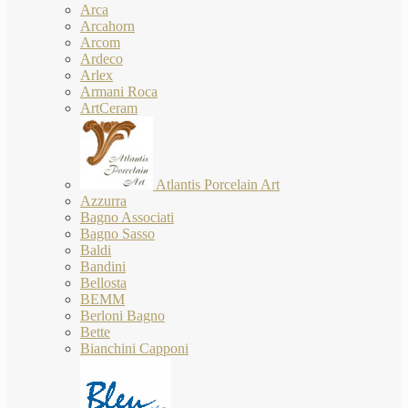
Arca
Arcahorn
Arcom
Ardeco
Arlex
Armani Roca
ArtCeram
Atlantis Porcelain Art
Azzurra
Bagno Associati
Bagno Sasso
Baldi
Bandini
Bellosta
BEMM
Berloni Bagno
Bette
Bianchini Capponi