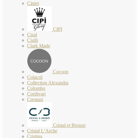
Cinier
CIPI
Cisal
Ciulli
Clark Made
Cocoon
Colacril
Collection Alexandra
Colombo
Cordivari
Crestani
Cristal et Bronze
Cristal L’Arche
Cristina