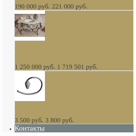
190 000 руб.
221 000 руб.
Gondola GAIA консоль 140 см для ванной в
стиле барокко, из массива дерева, светло
коричневый матовый окрас + серебро
1 250 000 руб.
1 719 501 руб.
Khala Colombo аксессуары (серия) В
НАЛИЧИИ
3 500 руб.
3 800 руб.
Контакты