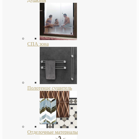
СПА зона
Полотенце сушитель
Отделочные материалы