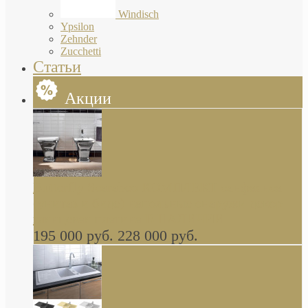
Windisch
Ypsilon
Zehnder
Zucchetti
Статьи
Акции
Butterfly Scarabeo КОМПЛЕКТ санфаянса
(унитаз и биде) напольные снаружи декор
глянцевая платина В НАЛИЧИИ
195 000 руб.
228 000 руб.