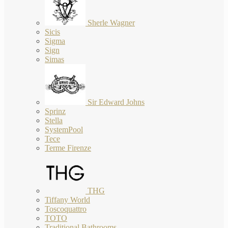
Sherle Wagner
Sicis
Sigma
Sign
Simas
Sir Edward Johns
Sprinz
Stella
SystemPool
Tece
Terme Firenze
THG
Tiffany World
Toscoquattro
TOTO
Traditional Bathrooms