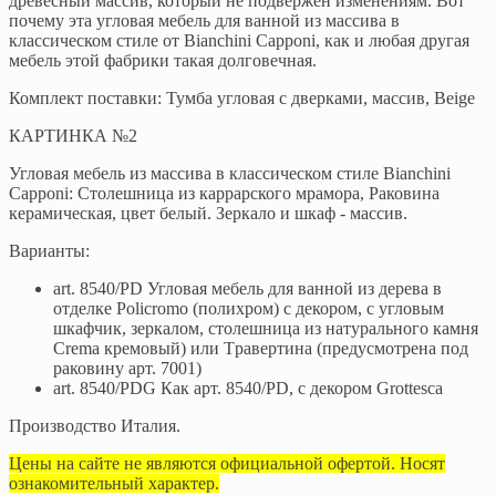
древесный массив, который не подвержен изменениям. Вот
почему эта угловая мебель для ванной из массива в
классическом стиле от Bianchini Capponi, как и любая другая
мебель этой фабрики такая долговечная.
Комплект поставки: Тумба угловая с дверками, массив, Beige
КАРТИНКА №2
Угловая мебель из массива в классическом стиле Bianchini
Capponi: Столешница из каррарского мрамора, Раковина
керамическая, цвет белый. Зеркало и шкаф - массив.
Варианты:
art. 8540/PD Угловая мебель для ванной из дерева в
отделке Policromo (полихром) с декором, с угловым
шкафчик, зеркалом, столешница из натурального камня
Crema кремовый) или Tравертина (предусмотрена под
раковину арт. 7001)
art. 8540/PDG Как арт. 8540/PD, с декором Grottesca
Производство Италия.
Цены на сайте не являются официальной офертой. Носят
ознакомительный характер.