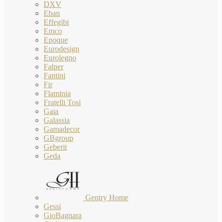
DXV
Eban
Effegibi
Emco
Epoque
Eurodesign
Eurolegno
Falper
Fantini
Fir
Flaminia
Fratelli Tosi
Gaia
Galassia
Gamadecor
GBgroup
Geberit
Geda
Gentry Home
Gessi
GioBagnara