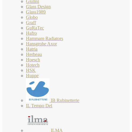
Giulini
Glass Design
Glass1989
Globo
Graff
GuRaTec
Hafro
Hammam Radiators
Hansgrohe Axor
Hatria
Herbeau
Hoesch
Hotech
HSK
Huppe
IB Rubinetterie
IL Tempo Del
ILMA