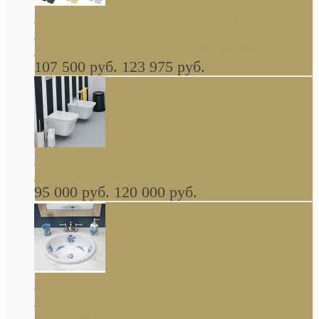
Cassia Duravit врезная сверху кухонная
керамическая мойка 1160 x 510 мм белая,
серая, черная, бежевая В НАЛИЧИИ
107 500 руб.
123 975 руб.
Cow ArtCeram унитаз навесной и биде
навесное КОМПЛЕКТ
95 000 руб.
120 000 руб.
Decorated Bathroom раковина овальная
встраиваемая для ванной с рисунком синяя
роза В НАЛИЧИИ