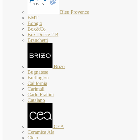
Bleu Provence
BMT
Bongio
Box&Co
Box Docce 2.B
Branchetti
Brizo
Bugnatese
Burlington
California
Carimali
Carlo Frattini
Catalano
CEA
Ceramica Ala
Cielo