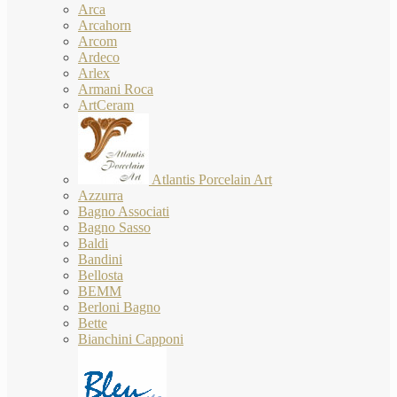
Arca
Arcahorn
Arcom
Ardeco
Arlex
Armani Roca
ArtCeram
Atlantis Porcelain Art
Azzurra
Bagno Associati
Bagno Sasso
Baldi
Bandini
Bellosta
BEMM
Berloni Bagno
Bette
Bianchini Capponi