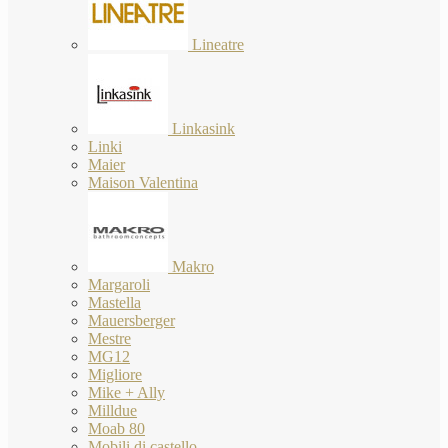
Lineatre
Linkasink
Linki
Maier
Maison Valentina
Makro
Margaroli
Mastella
Mauersberger
Mestre
MG12
Migliore
Mike + Ally
Milldue
Moab 80
Mobili di castello