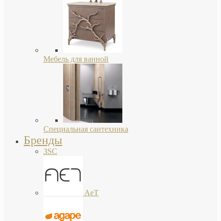
Мебель для ванной
Специальная сантехника
Бренды
3SC
AeT