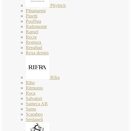
Phylrich
Pibamarmi
Pinetti
PoolSpa
Radomonte
Rapsel
Recor
Reginox
Repabad
Rexa design
Rifra
Riho
Ritmonio
Roca
Salvatori
Sameca AB
Samo
Scarabeo
Serdaneli