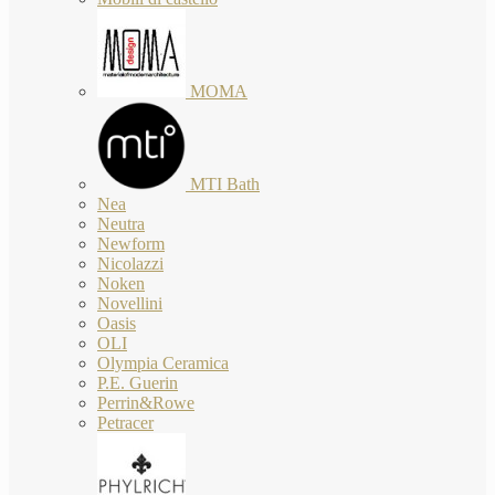
MOMA
MTI Bath
Nea
Neutra
Newform
Nicolazzi
Noken
Novellini
Oasis
OLI
Olympia Ceramica
P.E. Guerin
Perrin&Rowe
Petracer