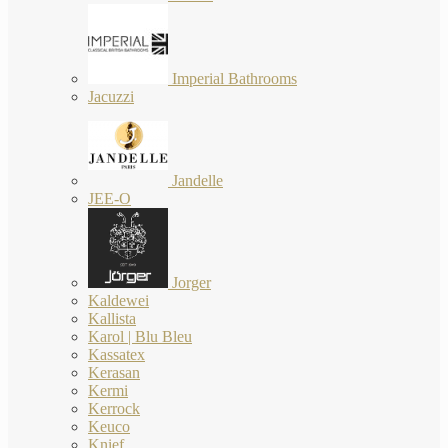
Imperial Bathrooms
Jacuzzi
Jandelle
JEE-O
Jorger
Kaldewei
Kallista
Karol | Blu Bleu
Kassatex
Kerasan
Kermi
Kerrock
Keuco
Knief