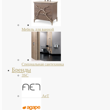
Мебель для ванной
Специальная сантехника
Бренды
3SC
AeT