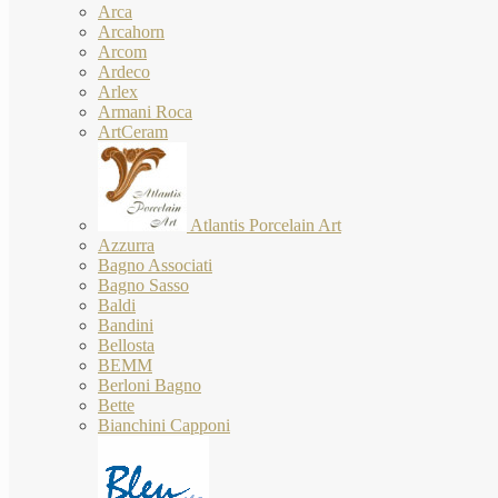
Arca
Arcahorn
Arcom
Ardeco
Arlex
Armani Roca
ArtCeram
Atlantis Porcelain Art
Azzurra
Bagno Associati
Bagno Sasso
Baldi
Bandini
Bellosta
BEMM
Berloni Bagno
Bette
Bianchini Capponi