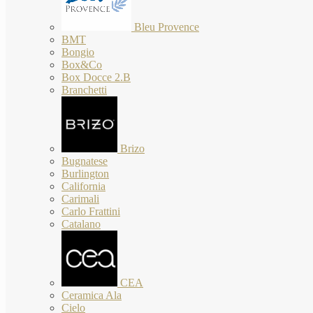
Bleu Provence
BMT
Bongio
Box&Co
Box Docce 2.B
Branchetti
Brizo
Bugnatese
Burlington
California
Carimali
Carlo Frattini
Catalano
CEA
Ceramica Ala
Cielo