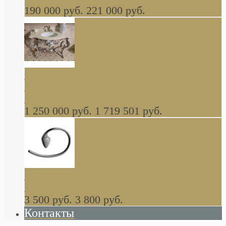
190 000 руб.
221 000 руб.
Gondola GAIA консоль 140 см для ванной в
стиле барокко, из массива дерева, светло
коричневый матовый окрас + серебро
1 250 000 руб.
1 719 501 руб.
Khala Colombo аксессуары (серия) В
НАЛИЧИИ
3 500 руб.
3 800 руб.
Контакты