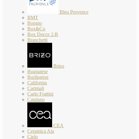
Bleu Provence
BMT
Bongio
Box&Co
Box Docce 2.B
Branchetti
Brizo
Bugnatese
Burlington
California
Carimali
Carlo Frattini
Catalano
CEA
Ceramica Ala
Cielo