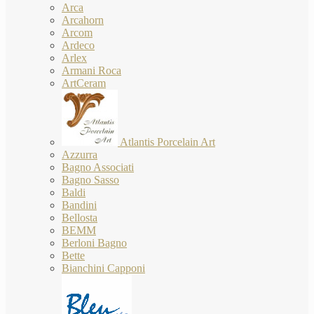
Arca
Arcahorn
Arcom
Ardeco
Arlex
Armani Roca
ArtCeram
Atlantis Porcelain Art
Azzurra
Bagno Associati
Bagno Sasso
Baldi
Bandini
Bellosta
BEMM
Berloni Bagno
Bette
Bianchini Capponi