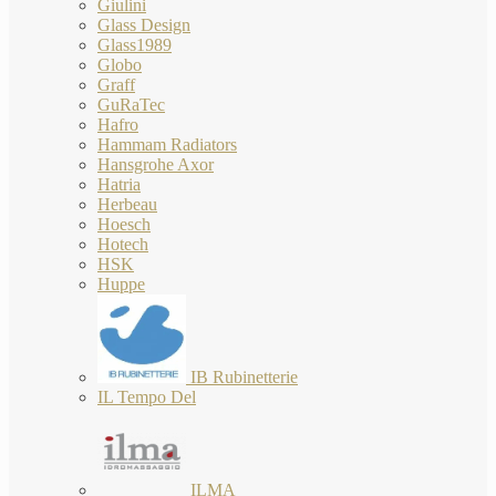
Giulini
Glass Design
Glass1989
Globo
Graff
GuRaTec
Hafro
Hammam Radiators
Hansgrohe Axor
Hatria
Herbeau
Hoesch
Hotech
HSK
Huppe
IB Rubinetterie
IL Tempo Del
ILMA