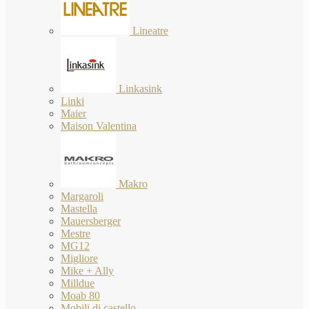
Lineatre
Linkasink
Linki
Maier
Maison Valentina
Makro
Margaroli
Mastella
Mauersberger
Mestre
MG12
Migliore
Mike + Ally
Milldue
Moab 80
Mobili di castello