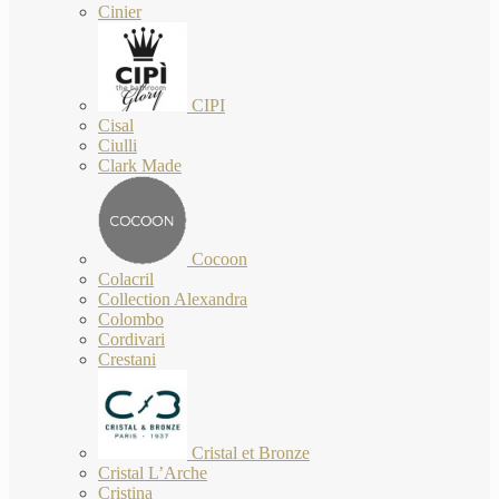
Cinier
CIPI
Cisal
Ciulli
Clark Made
Cocoon
Colacril
Collection Alexandra
Colombo
Cordivari
Crestani
Cristal et Bronze
Cristal L’Arche
Cristina