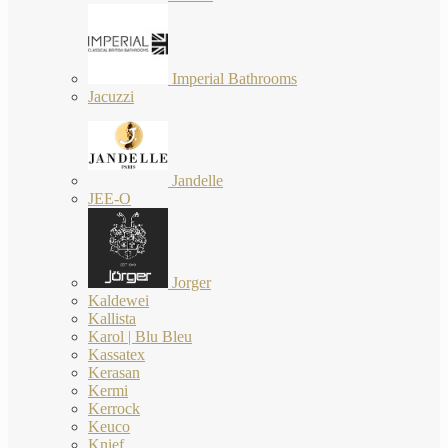
Imperial Bathrooms
Jacuzzi
Jandelle
JEE-O
Jorger
Kaldewei
Kallista
Karol | Blu Bleu
Kassatex
Kerasan
Kermi
Kerrock
Keuco
Knief