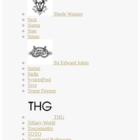
Sherle Wagner
Sicis
Sigma
Sign
Simas
Sir Edward Johns
Sprinz
Stella
SystemPool
Tece
Terme Firenze
THG
Tiffany World
Toscoquattro
TOTO
Traditional Bathrooms