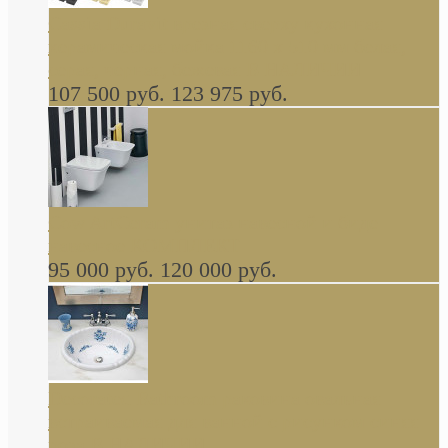
Cassia Duravit врезная сверху кухонная
керамическая мойка 1160 x 510 мм белая,
серая, черная, бежевая В НАЛИЧИИ
107 500 руб.
123 975 руб.
Cow ArtCeram унитаз навесной и биде
навесное КОМПЛЕКТ
95 000 руб.
120 000 руб.
Decorated Bathroom раковина овальная
встраиваемая для ванной с рисунком синяя
роза В НАЛИЧИИ