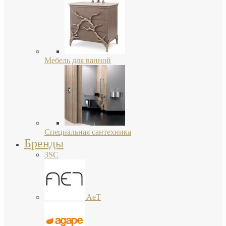
Мебель для ванной
Специальная сантехника
Бренды
3SC
AeT