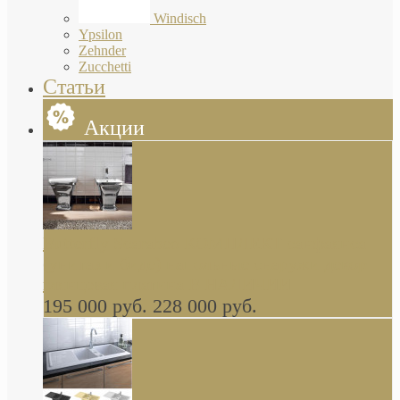
Windisch
Ypsilon
Zehnder
Zucchetti
Статьи
Акции
Butterfly Scarabeo КОМПЛЕКТ санфаянса
(унитаз и биде) напольные снаружи декор
глянцевая платина В НАЛИЧИИ
195 000 руб.
228 000 руб.