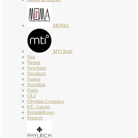
MOMA
MTI Bath
Nea
Neutra
Newform
Nicolazzi
Noken
Novellini
Oasis
OLI
Olympia Ceramica
P.E. Guerin
Perrin&Rowe
Petracer