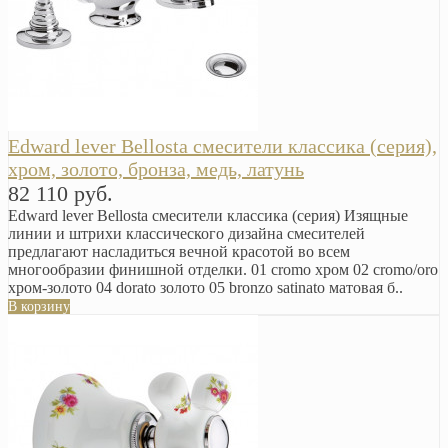
Edward lever Bellosta смесители классика (серия),
хром, золото, бронза, медь, латунь
82 110 руб.
Edward lever Bellosta смесители классика (серия) Изящные
линии и штрихи классического дизайна смесителей
предлагают насладиться вечной красотой во всем
многообразии финишной отделки. 01 cromo хром 02 cromo/oro
хром-золото 04 dorato золото 05 bronzo satinato матовая б..
В корзину