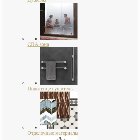
СПА зона
Полотенце сушитель
Отделочные материалы