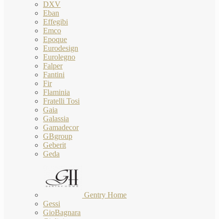
DXV
Eban
Effegibi
Emco
Epoque
Eurodesign
Eurolegno
Falper
Fantini
Fir
Flaminia
Fratelli Tosi
Gaia
Galassia
Gamadecor
GBgroup
Geberit
Geda
Gentry Home
Gessi
GioBagnara