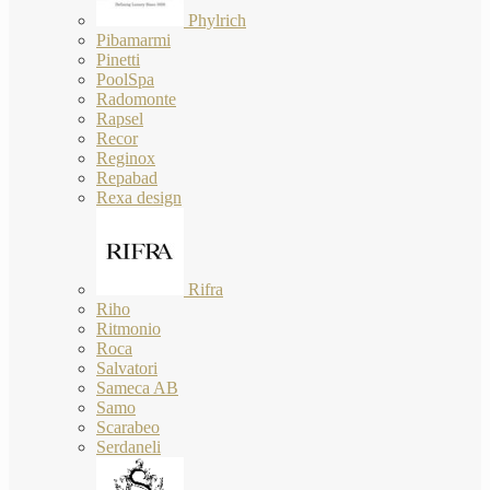
Phylrich
Pibamarmi
Pinetti
PoolSpa
Radomonte
Rapsel
Recor
Reginox
Repabad
Rexa design
Rifra
Riho
Ritmonio
Roca
Salvatori
Sameca AB
Samo
Scarabeo
Serdaneli