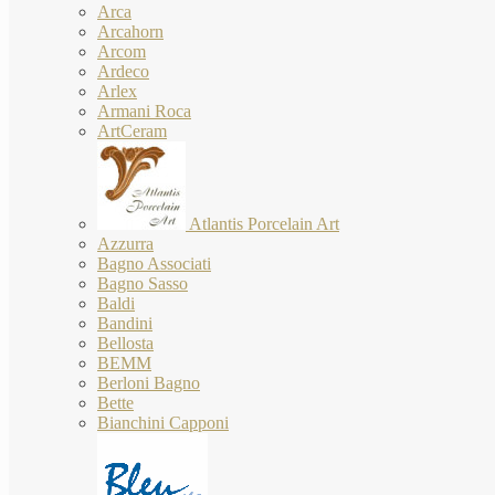
Arca
Arcahorn
Arcom
Ardeco
Arlex
Armani Roca
ArtCeram
Atlantis Porcelain Art
Azzurra
Bagno Associati
Bagno Sasso
Baldi
Bandini
Bellosta
BEMM
Berloni Bagno
Bette
Bianchini Capponi