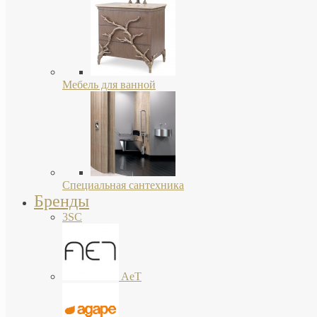
Мебель для ванной
Специальная сантехника
Бренды
3SC
AeT