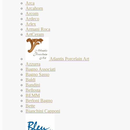
Arca
Arcahorn
Arcom
Ardeco
Arlex
Armani Roca
ArtCeram
Atlantis Porcelain Art
Azzurra
Bagno Associati
Bagno Sasso
Baldi
Bandini
Bellosta
BEMM
Berloni Bagno
Bette
Bianchini Capponi