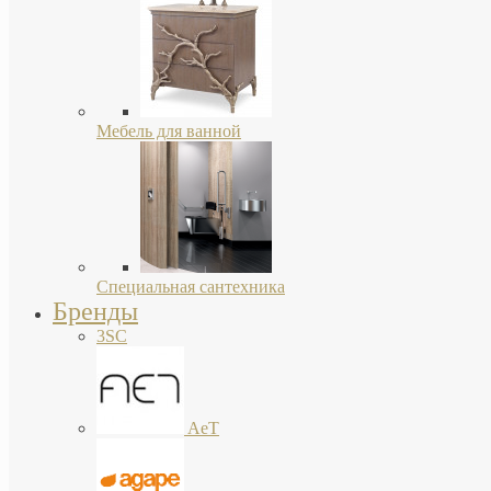
Мебель для ванной
Специальная сантехника
Бренды
3SC
AeT