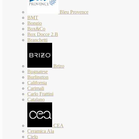
Bleu Provence
BMT
Bongio
Box&Co
Box Docce 2.B
Branchetti
Brizo
Bugnatese
Burlington
California
Carimali
Carlo Frattini
Catalano
CEA
Ceramica Ala
Cielo