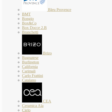
Bleu Provence
BMT
Bongio
Box&Co
Box Docce 2.B
Branchetti
Brizo
Bugnatese
Burlington
California
Carimali
Carlo Frattini
Catalano
CEA
Ceramica Ala
Cielo