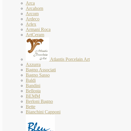
Arca
Arcahorn
Arcom
Ardeco
Arlex
Armani Roca
ArtCeram
Atlantis Porcelain Art
Azzurra
Bagno Associati
Bagno Sasso
Baldi
Bandini
Bellosta
BEMM
Berloni Bagno
Bette
Bianchini Capponi