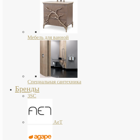
Мебель для ванной
Специальная сантехника
Бренды
3SC
AeT