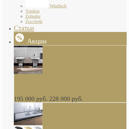
Windisch
Ypsilon
Zehnder
Zucchetti
Статьи
Акции
Butterfly Scarabeo КОМПЛЕКТ санфаянса
(унитаз и биде) напольные снаружи декор
глянцевая платина В НАЛИЧИИ
195 000 руб.
228 000 руб.