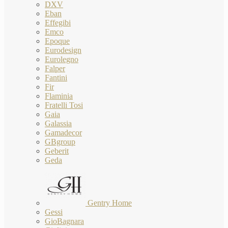
DXV
Eban
Effegibi
Emco
Epoque
Eurodesign
Eurolegno
Falper
Fantini
Fir
Flaminia
Fratelli Tosi
Gaia
Galassia
Gamadecor
GBgroup
Geberit
Geda
Gentry Home
Gessi
GioBagnara