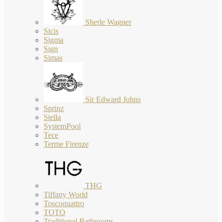
Sherle Wagner
Sicis
Sigma
Sign
Simas
Sir Edward Johns
Sprinz
Stella
SystemPool
Tece
Terme Firenze
THG
Tiffany World
Toscoquattro
TOTO
Traditional Bathrooms