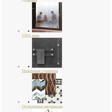
СПА зона
Полотенце сушитель
Отделочные материалы