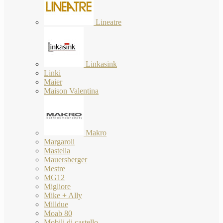
Lineatre
Linkasink
Linki
Maier
Maison Valentina
Makro
Margaroli
Mastella
Mauersberger
Mestre
MG12
Migliore
Mike + Ally
Milldue
Moab 80
Mobili di castello