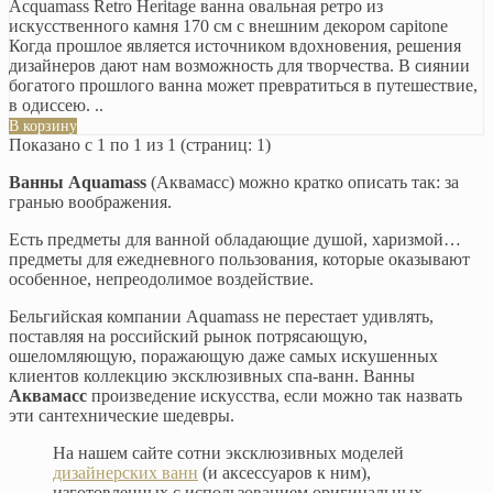
Acquamass Retro Heritage ванна овальная ретро из
искусственного камня 170 см с внешним декором capitone
Когда прошлое является источником вдохновения, решения
дизайнеров дают нам возможность для творчества. В сиянии
богатого прошлого ванна может превратиться в путешествие,
в одиссею. ..
В корзину
Показано с 1 по 1 из 1 (страниц: 1)
Ванны Aquamass
(Аквамасс) можно кратко описать так: за
гранью воображения.
Есть предметы для ванной обладающие душой, харизмой…
предметы для ежедневного пользования, которые оказывают
особенное, непреодолимое воздействие.
Бельгийская компании Aquamass не перестает удивлять,
поставляя на российский рынок потрясающую,
ошеломляющую, поражающую даже самых искушенных
клиентов коллекцию эксклюзивных спа-ванн. Ванны
Аквамасс
произведение искусства, если можно так назвать
эти сантехнические шедевры.
На нашем сайте сотни эксклюзивных моделей
дизайнерских ванн
(и аксессуаров к ним),
изготовленных с использованием оригинальных