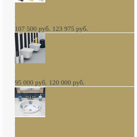
Cassia Duravit врезная сверху кухонная
керамическая мойка 1160 x 510 мм белая,
серая, черная, бежевая В НАЛИЧИИ
107 500 руб.
123 975 руб.
Cow ArtCeram унитаз навесной и биде
навесное КОМПЛЕКТ
95 000 руб.
120 000 руб.
Decorated Bathroom раковина овальная
встраиваемая для ванной с рисунком синяя
роза В НАЛИЧИИ