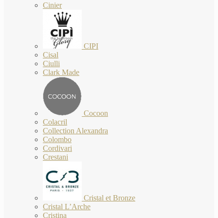
Cinier
CIPI
Cisal
Ciulli
Clark Made
Cocoon
Colacril
Collection Alexandra
Colombo
Cordivari
Crestani
Cristal et Bronze
Cristal L’Arche
Cristina