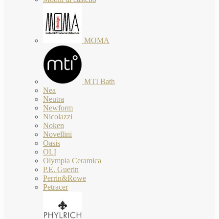
MOMA
MTI Bath
Nea
Neutra
Newform
Nicolazzi
Noken
Novellini
Oasis
OLI
Olympia Ceramica
P.E. Guerin
Perrin&Rowe
Petracer