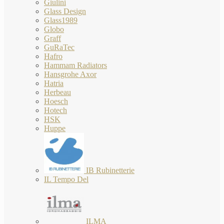
Giulini
Glass Design
Glass1989
Globo
Graff
GuRaTec
Hafro
Hammam Radiators
Hansgrohe Axor
Hatria
Herbeau
Hoesch
Hotech
HSK
Huppe
IB Rubinetterie
IL Tempo Del
ILMA