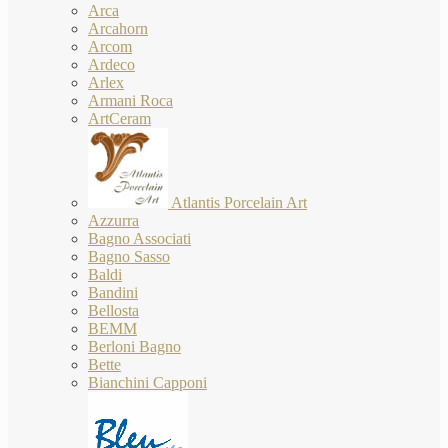
Arca
Arcahorn
Arcom
Ardeco
Arlex
Armani Roca
ArtCeram
Atlantis Porcelain Art
Azzurra
Bagno Associati
Bagno Sasso
Baldi
Bandini
Bellosta
BEMM
Berloni Bagno
Bette
Bianchini Capponi