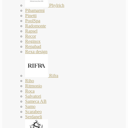
Phylrich
Pibamarmi
Pinetti
PoolSpa
Radomonte
Rapsel
Recor
Reginox
Repabad
Rexa design
Rifra
Riho
Ritmonio
Roca
Salvatori
Sameca AB
Samo
Scarabeo
Serdaneli