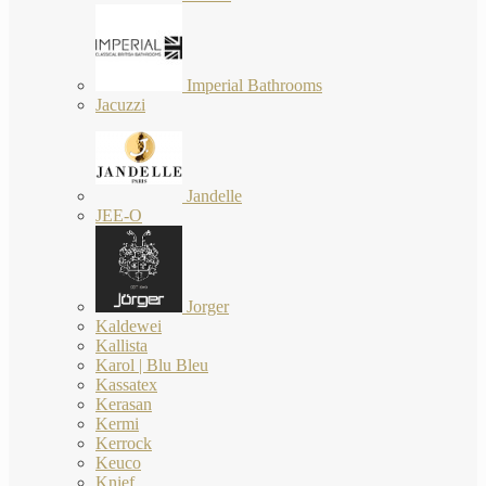
Imperial Bathrooms
Jacuzzi
Jandelle
JEE-O
Jorger
Kaldewei
Kallista
Karol | Blu Bleu
Kassatex
Kerasan
Kermi
Kerrock
Keuco
Knief