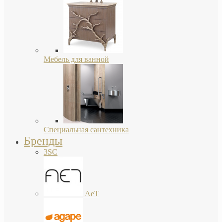
Мебель для ванной
Специальная сантехника
Бренды
3SC
AeT