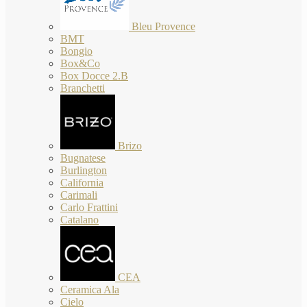
Bleu Provence
BMT
Bongio
Box&Co
Box Docce 2.B
Branchetti
Brizo
Bugnatese
Burlington
California
Carimali
Carlo Frattini
Catalano
CEA
Ceramica Ala
Cielo