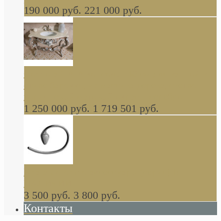
190 000 руб.
221 000 руб.
Gondola GAIA консоль 140 см для ванной в
стиле барокко, из массива дерева, светло
коричневый матовый окрас + серебро
1 250 000 руб.
1 719 501 руб.
Khala Colombo аксессуары (серия) В
НАЛИЧИИ
3 500 руб.
3 800 руб.
Контакты