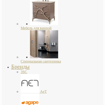
Мебель для ванной
Специальная сантехника
Бренды
3SC
AeT