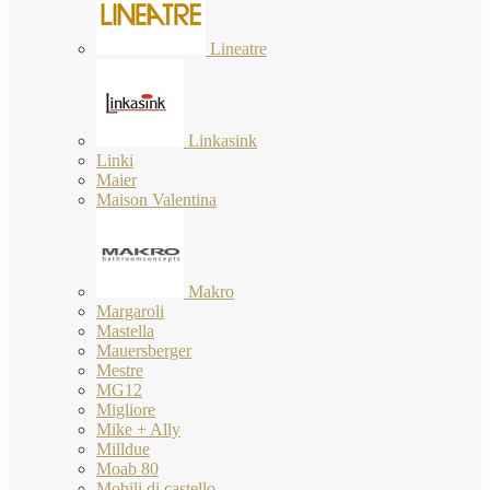
Lineatre
Linkasink
Linki
Maier
Maison Valentina
Makro
Margaroli
Mastella
Mauersberger
Mestre
MG12
Migliore
Mike + Ally
Milldue
Moab 80
Mobili di castello