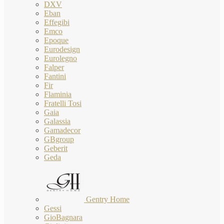
DXV
Eban
Effegibi
Emco
Epoque
Eurodesign
Eurolegno
Falper
Fantini
Fir
Flaminia
Fratelli Tosi
Gaia
Galassia
Gamadecor
GBgroup
Geberit
Geda
Gentry Home
Gessi
GioBagnara