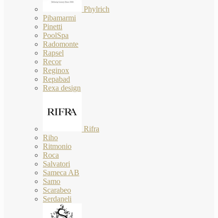
Phylrich
Pibamarmi
Pinetti
PoolSpa
Radomonte
Rapsel
Recor
Reginox
Repabad
Rexa design
Rifra
Riho
Ritmonio
Roca
Salvatori
Sameca AB
Samo
Scarabeo
Serdaneli