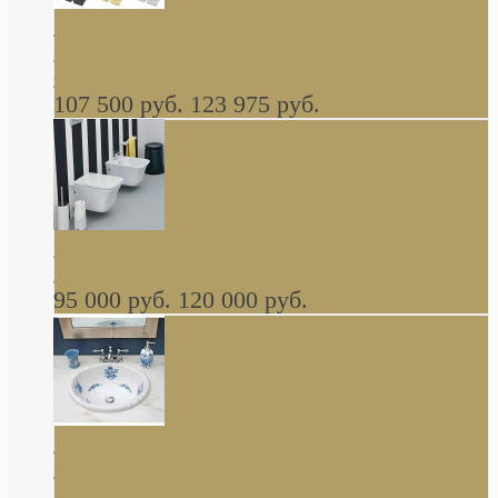
Cassia Duravit врезная сверху кухонная
керамическая мойка 1160 x 510 мм белая,
серая, черная, бежевая В НАЛИЧИИ
107 500 руб.
123 975 руб.
Cow ArtCeram унитаз навесной и биде
навесное КОМПЛЕКТ
95 000 руб.
120 000 руб.
Decorated Bathroom раковина овальная
встраиваемая для ванной с рисунком синяя
роза В НАЛИЧИИ