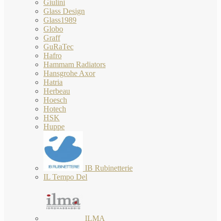
Giulini
Glass Design
Glass1989
Globo
Graff
GuRaTec
Hafro
Hammam Radiators
Hansgrohe Axor
Hatria
Herbeau
Hoesch
Hotech
HSK
Huppe
IB Rubinetterie
IL Tempo Del
ILMA