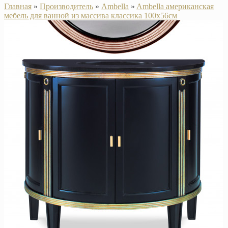
Главная
»
Производитель
»
Ambella
»
Ambella американская
мебель для ванной из массива классика 100х56см