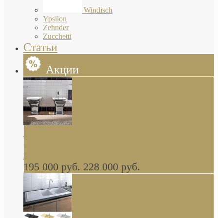
Windisch
Ypsilon
Zehnder
Zucchetti
Статьи
Акции
Butterfly Scarabeo КОМПЛЕКТ санфаянса
(унитаз и биде) напольные снаружи декор
глянцевая платина В НАЛИЧИИ
195 000 руб.
228 000 руб.