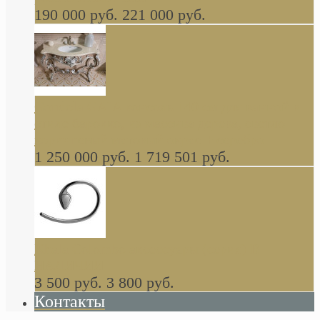
190 000 руб.
221 000 руб.
Gondola GAIA консоль 140 см для ванной в
стиле барокко, из массива дерева, светло
коричневый матовый окрас + серебро
1 250 000 руб.
1 719 501 руб.
Khala Colombo аксессуары (серия) В
НАЛИЧИИ
3 500 руб.
3 800 руб.
Контакты