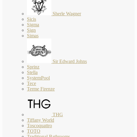
Sherle Wagner
Sicis
Sigma
Sign
Simas
Sir Edward Johns
Sprinz
Stella
SystemPool
Tece
Terme Firenze
THG
Tiffany World
Toscoquattro
TOTO
Traditional Bathrooms