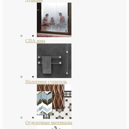
СПА зона
Полотенце сушитель
Отделочные материалы