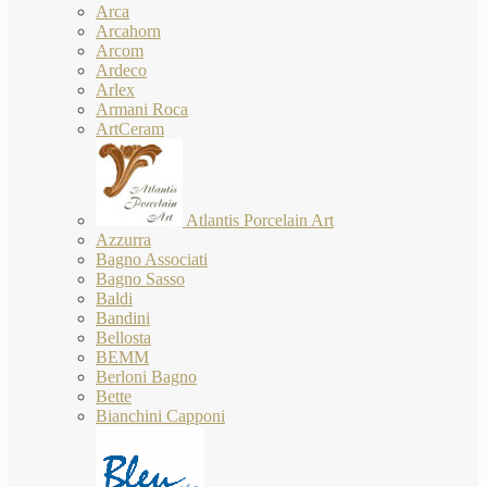
Arca
Arcahorn
Arcom
Ardeco
Arlex
Armani Roca
ArtCeram
Atlantis Porcelain Art
Azzurra
Bagno Associati
Bagno Sasso
Baldi
Bandini
Bellosta
BEMM
Berloni Bagno
Bette
Bianchini Capponi