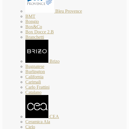
Bleu Provence
BMT
Bongio
Box&Co
Box Docce 2.B
Branchetti
Brizo
Bugnatese
Burlington
California
Carimali
Carlo Frattini
Catalano
CEA
Ceramica Ala
Cielo