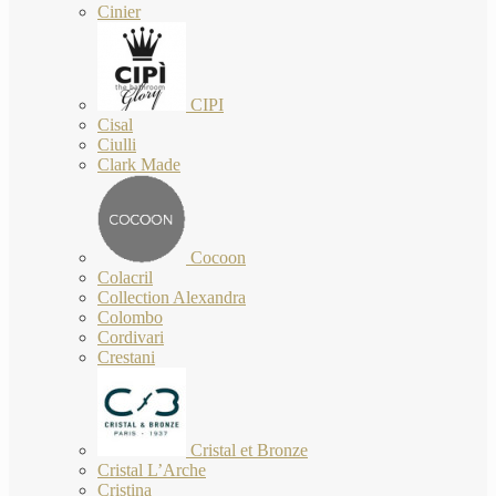
Cinier
CIPI
Cisal
Ciulli
Clark Made
Cocoon
Colacril
Collection Alexandra
Colombo
Cordivari
Crestani
Cristal et Bronze
Cristal L’Arche
Cristina