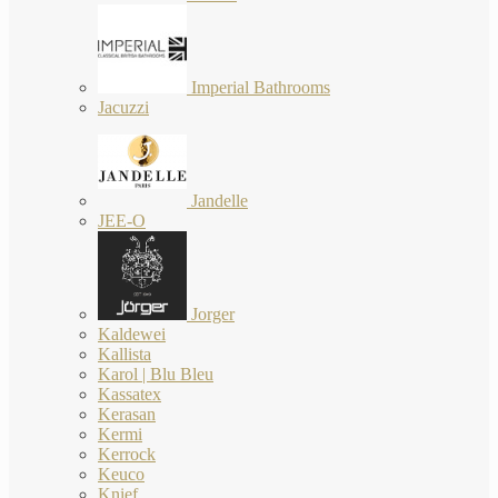
Imperial Bathrooms
Jacuzzi
Jandelle
JEE-O
Jorger
Kaldewei
Kallista
Karol | Blu Bleu
Kassatex
Kerasan
Kermi
Kerrock
Keuco
Knief