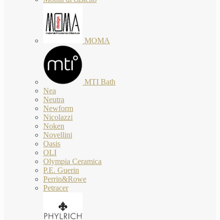
MOMA
MTI Bath
Nea
Neutra
Newform
Nicolazzi
Noken
Novellini
Oasis
OLI
Olympia Ceramica
P.E. Guerin
Perrin&Rowe
Petracer