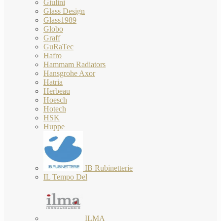
Giulini
Glass Design
Glass1989
Globo
Graff
GuRaTec
Hafro
Hammam Radiators
Hansgrohe Axor
Hatria
Herbeau
Hoesch
Hotech
HSK
Huppe
IB Rubinetterie
IL Tempo Del
ILMA