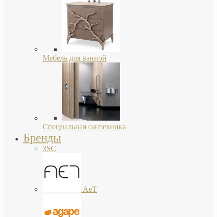
Мебель для ванной
Специальная сантехника
Бренды
3SC
AeT