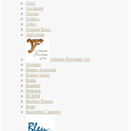
Arca
Arcahorn
Arcom
Ardeco
Arlex
Armani Roca
ArtCeram
Atlantis Porcelain Art
Azzurra
Bagno Associati
Bagno Sasso
Baldi
Bandini
Bellosta
BEMM
Berloni Bagno
Bette
Bianchini Capponi