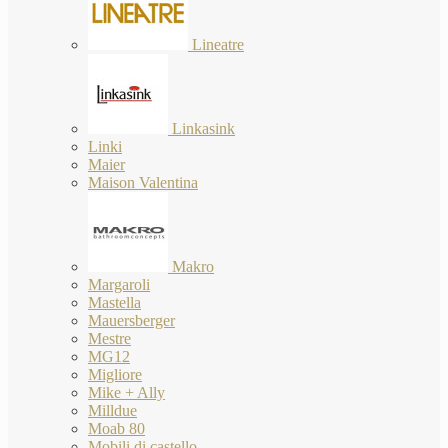
Lineatre
Linkasink
Linki
Maier
Maison Valentina
Makro
Margaroli
Mastella
Mauersberger
Mestre
MG12
Migliore
Mike + Ally
Milldue
Moab 80
Mobili di castello