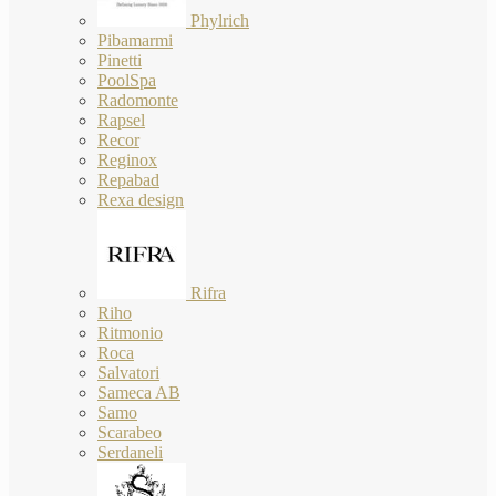
Phylrich
Pibamarmi
Pinetti
PoolSpa
Radomonte
Rapsel
Recor
Reginox
Repabad
Rexa design
Rifra
Riho
Ritmonio
Roca
Salvatori
Sameca AB
Samo
Scarabeo
Serdaneli