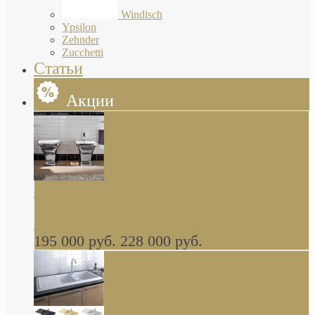
Windisch
Ypsilon
Zehnder
Zucchetti
Статьи
Акции
Butterfly Scarabeo КОМПЛЕКТ санфаянса
(унитаз и биде) напольные снаружи декор
глянцевая платина В НАЛИЧИИ
195 000 руб.
228 000 руб.