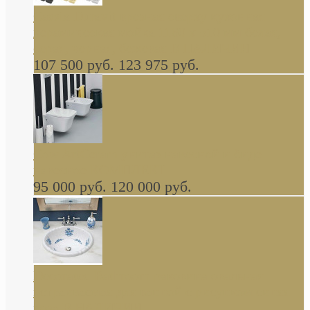
Cassia Duravit врезная сверху кухонная
керамическая мойка 1160 x 510 мм белая,
серая, черная, бежевая В НАЛИЧИИ
107 500 руб.
123 975 руб.
Cow ArtCeram унитаз навесной и биде
навесное КОМПЛЕКТ
95 000 руб.
120 000 руб.
Decorated Bathroom раковина овальная
встраиваемая для ванной с рисунком синяя
роза В НАЛИЧИИ