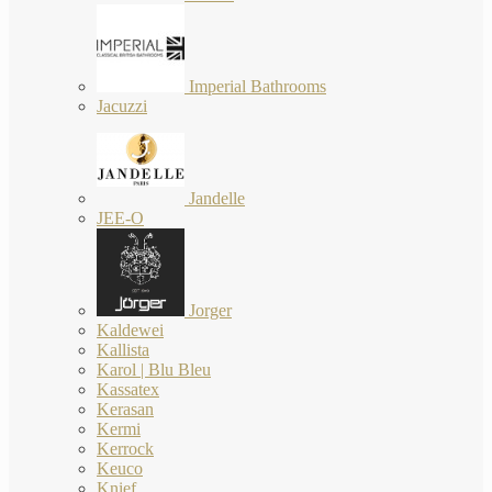
Imperial Bathrooms
Jacuzzi
Jandelle
JEE-O
Jorger
Kaldewei
Kallista
Karol | Blu Bleu
Kassatex
Kerasan
Kermi
Kerrock
Keuco
Knief