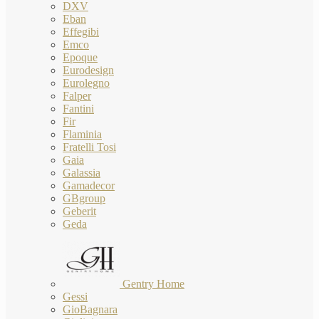
DXV
Eban
Effegibi
Emco
Epoque
Eurodesign
Eurolegno
Falper
Fantini
Fir
Flaminia
Fratelli Tosi
Gaia
Galassia
Gamadecor
GBgroup
Geberit
Geda
Gentry Home
Gessi
GioBagnara