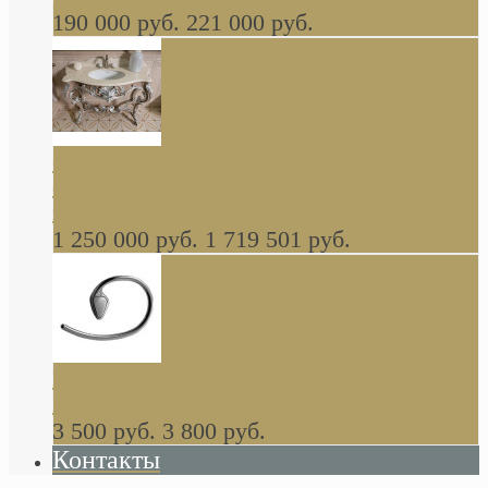
190 000 руб.
221 000 руб.
Gondola GAIA консоль 140 см для ванной в
стиле барокко, из массива дерева, светло
коричневый матовый окрас + серебро
1 250 000 руб.
1 719 501 руб.
Khala Colombo аксессуары (серия) В
НАЛИЧИИ
3 500 руб.
3 800 руб.
Контакты