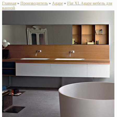
Главная
»
Производитель
»
Agape
»
Flat XL Agape мебель для
ванной