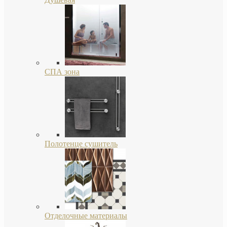
СПА зона
Полотенце сушитель
Отделочные материалы