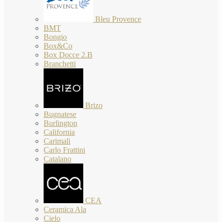
Bleu Provence
BMT
Bongio
Box&Co
Box Docce 2.B
Branchetti
Brizo
Bugnatese
Burlington
California
Carimali
Carlo Frattini
Catalano
CEA
Ceramica Ala
Cielo