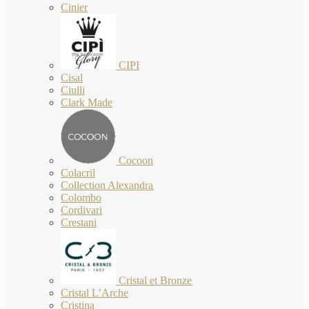
Cinier
CIPI
Cisal
Ciulli
Clark Made
Cocoon
Colacril
Collection Alexandra
Colombo
Cordivari
Crestani
Cristal et Bronze
Cristal L’Arche
Cristina