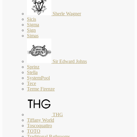
Sherle Wagner
Sicis
Sigma
Sign
Simas
Sir Edward Johns
Sprinz
Stella
SystemPool
Tece
Terme Firenze
THG
Tiffany World
Toscoquattro
TOTO
Traditional Bathrooms