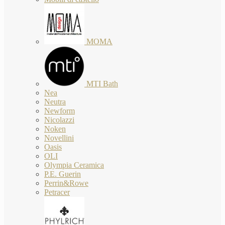
MOMA
MTI Bath
Nea
Neutra
Newform
Nicolazzi
Noken
Novellini
Oasis
OLI
Olympia Ceramica
P.E. Guerin
Perrin&Rowe
Petracer