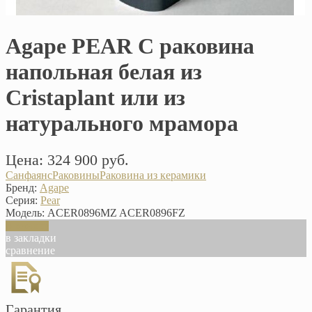
Agape PEAR C раковина
напольная белая из
Cristaplant или из
натурального мрамора
Цена: 324 900 руб.
Санфаянс
Раковины
Раковина из керамики
Бренд:
Agape
Серия:
Pear
Модель:
ACER0896MZ ACER0896FZ
В корзину
в закладки
сравнение
Гарантия