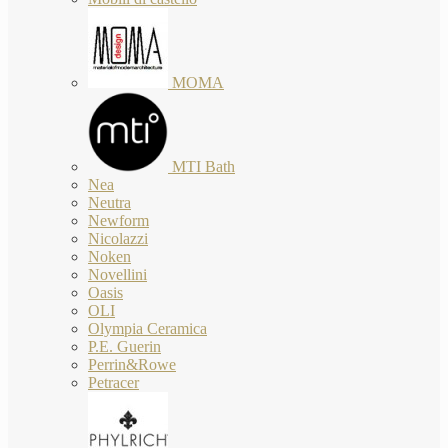
MOMA
MTI Bath
Nea
Neutra
Newform
Nicolazzi
Noken
Novellini
Oasis
OLI
Olympia Ceramica
P.E. Guerin
Perrin&Rowe
Petracer