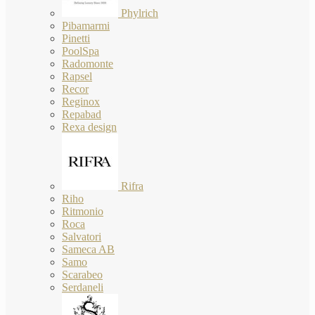
Phylrich
Pibamarmi
Pinetti
PoolSpa
Radomonte
Rapsel
Recor
Reginox
Repabad
Rexa design
Rifra
Riho
Ritmonio
Roca
Salvatori
Sameca AB
Samo
Scarabeo
Serdaneli