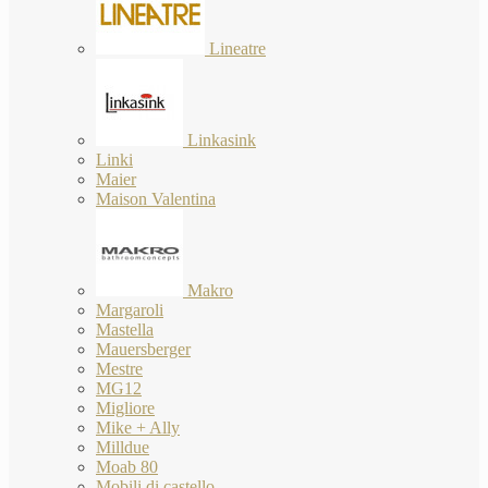
Lineatre
Linkasink
Linki
Maier
Maison Valentina
Makro
Margaroli
Mastella
Mauersberger
Mestre
MG12
Migliore
Mike + Ally
Milldue
Moab 80
Mobili di castello