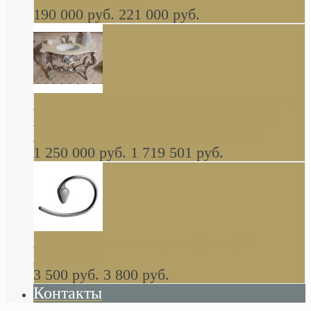
190 000 руб.
221 000 руб.
Gondola GAIA консоль 140 см для ванной в
стиле барокко, из массива дерева, светло
коричневый матовый окрас + серебро
1 250 000 руб.
1 719 501 руб.
Khala Colombo аксессуары (серия) В
НАЛИЧИИ
3 500 руб.
3 800 руб.
Контакты