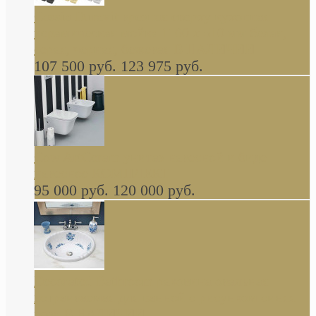
Cassia Duravit врезная сверху кухонная
керамическая мойка 1160 x 510 мм белая,
серая, черная, бежевая В НАЛИЧИИ
107 500 руб.
123 975 руб.
Cow ArtCeram унитаз навесной и биде
навесное КОМПЛЕКТ
95 000 руб.
120 000 руб.
Decorated Bathroom раковина овальная
встраиваемая для ванной с рисунком синяя
роза В НАЛИЧИИ