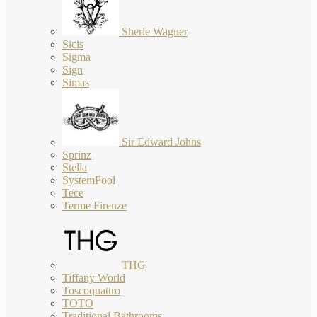
Sherle Wagner
Sicis
Sigma
Sign
Simas
Sir Edward Johns
Sprinz
Stella
SystemPool
Tece
Terme Firenze
THG
Tiffany World
Toscoquattro
TOTO
Traditional Bathrooms