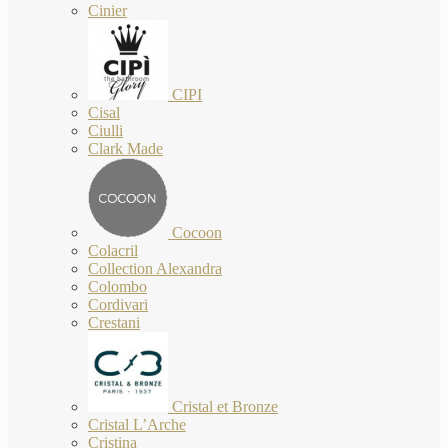
Cinier
CIPI
Cisal
Ciulli
Clark Made
Cocoon
Colacril
Collection Alexandra
Colombo
Cordivari
Crestani
Cristal et Bronze
Cristal L’Arche
Cristina