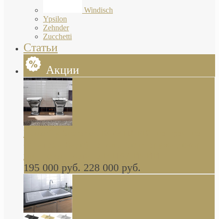
Windisch
Ypsilon
Zehnder
Zucchetti
Статьи
Акции
Butterfly Scarabeo КОМПЛЕКТ санфаянса
(унитаз и биде) напольные снаружи декор
глянцевая платина В НАЛИЧИИ
195 000 руб.
228 000 руб.