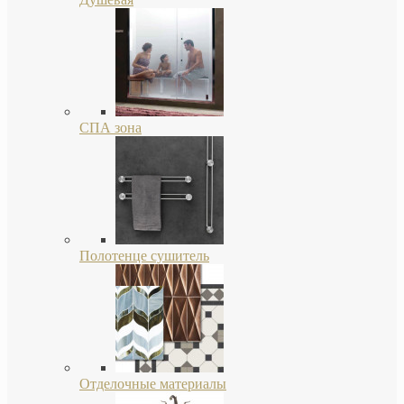
СПА зона
Полотенце сушитель
Отделочные материалы