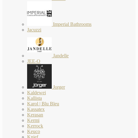
Imperial Bathrooms
Jacuzzi
Jandelle
JEE-O
Jorger
Kaldewei
Kallista
Karol | Blu Bleu
Kassatex
Kerasan
Kermi
Kerrock
Keuco
Knief