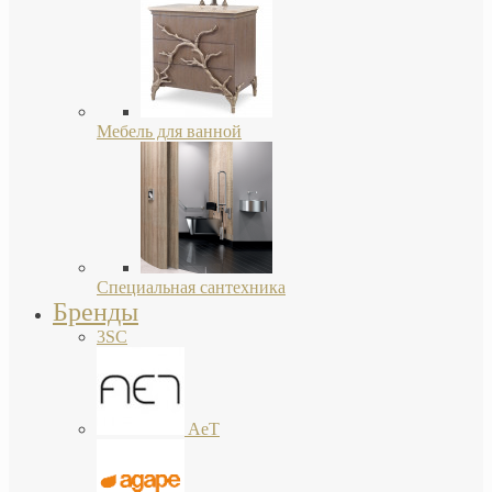
Мебель для ванной
Специальная сантехника
Бренды
3SC
AeT