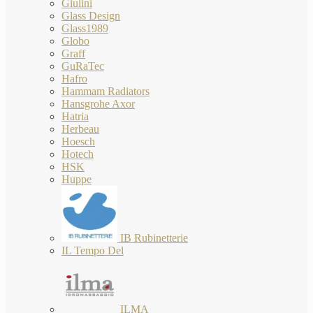
Giulini
Glass Design
Glass1989
Globo
Graff
GuRaTec
Hafro
Hammam Radiators
Hansgrohe Axor
Hatria
Herbeau
Hoesch
Hotech
HSK
Huppe
IB Rubinetterie
IL Tempo Del
ILMA