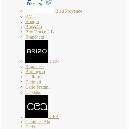
Bleu Provence
BMT
Bongio
Box&Co
Box Docce 2.B
Branchetti
Brizo
Bugnatese
Burlington
California
Carimali
Carlo Frattini
Catalano
CEA
Ceramica Ala
Cielo