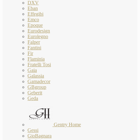
DXV
Eban
Effegibi
Emco
Epoque
Eurodesign
Eurolegno
Falper
Fantini
Fir
Flaminia
Fratelli Tosi
Gaia
Galassia
Gamadecor
GBgroup
Geberit
Geda
Gentry Home
Gessi
GioBagnara