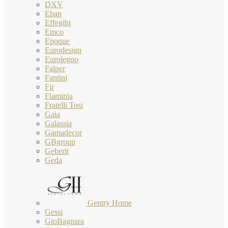
DXV
Eban
Effegibi
Emco
Epoque
Eurodesign
Eurolegno
Falper
Fantini
Fir
Flaminia
Fratelli Tosi
Gaia
Galassia
Gamadecor
GBgroup
Geberit
Geda
Gentry Home
Gessi
GioBagnara