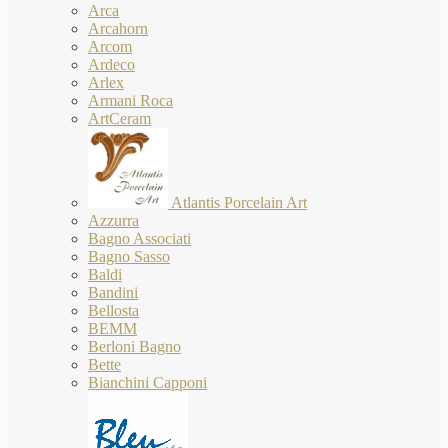
Arca
Arcahorn
Arcom
Ardeco
Arlex
Armani Roca
ArtCeram
Atlantis Porcelain Art
Azzurra
Bagno Associati
Bagno Sasso
Baldi
Bandini
Bellosta
BEMM
Berloni Bagno
Bette
Bianchini Capponi