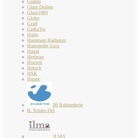
Giulini
Glass Design
Glass1989
Globo
Graff
GuRaTec
Hafro
Hammam Radiators
Hansgrohe Axor
Hatria
Herbeau
Hoesch
Hotech
HSK
Huppe
IB Rubinetterie
IL Tempo Del
ILMA