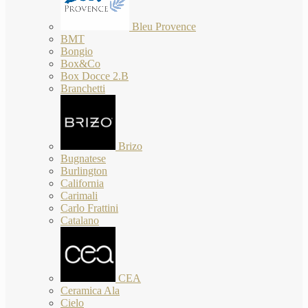
Bleu Provence
BMT
Bongio
Box&Co
Box Docce 2.B
Branchetti
Brizo
Bugnatese
Burlington
California
Carimali
Carlo Frattini
Catalano
CEA
Ceramica Ala
Cielo