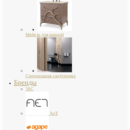
Мебель для ванной
Специальная сантехника
Бренды
3SC
AeT