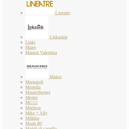
Lineatre
Linkasink
Linki
Maier
Maison Valentina
Makro
Margaroli
Mastella
Mauersberger
Mestre
MG12
Migliore
Mike + Ally
Milldue
Moab 80
Mobili di castello