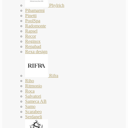
Phylrich
Pibamarmi
Pinetti
PoolSpa
Radomonte
Rapsel
Recor
Reginox
Repabad
Rexa design
Rifra
Riho
Ritmonio
Roca
Salvatori
Sameca AB
Samo
Scarabeo
Serdaneli