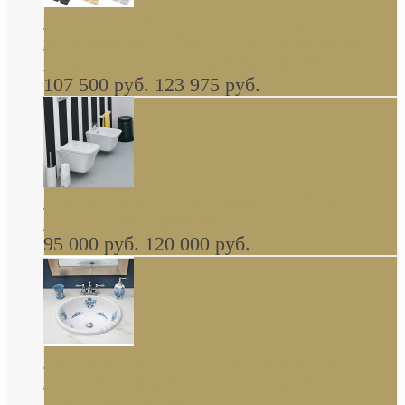
Cassia Duravit врезная сверху кухонная
керамическая мойка 1160 x 510 мм белая,
серая, черная, бежевая В НАЛИЧИИ
107 500 руб.
123 975 руб.
Cow ArtCeram унитаз навесной и биде
навесное КОМПЛЕКТ
95 000 руб.
120 000 руб.
Decorated Bathroom раковина овальная
встраиваемая для ванной с рисунком синяя
роза В НАЛИЧИИ