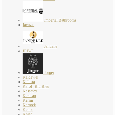
Imperial Bathrooms
Jacuzzi
Jandelle
JEE-O
Jorger
Kaldewei
Kallista
Karol | Blu Bleu
Kassatex
Kerasan
Kermi
Kerrock
Keuco
Knief