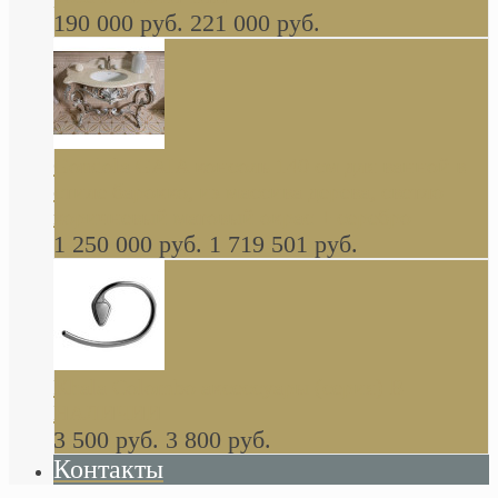
190 000 руб.
221 000 руб.
Gondola GAIA консоль 140 см для ванной в
стиле барокко, из массива дерева, светло
коричневый матовый окрас + серебро
1 250 000 руб.
1 719 501 руб.
Khala Colombo аксессуары (серия) В
НАЛИЧИИ
3 500 руб.
3 800 руб.
Контакты