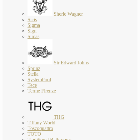
Sherle Wagner
Sicis
Sigma
Sign
Simas
Sir Edward Johns
Sprinz
Stella
SystemPool
Tece
Terme Firenze
THG
Tiffany World
Toscoquattro
TOTO
Traditional Bathrooms