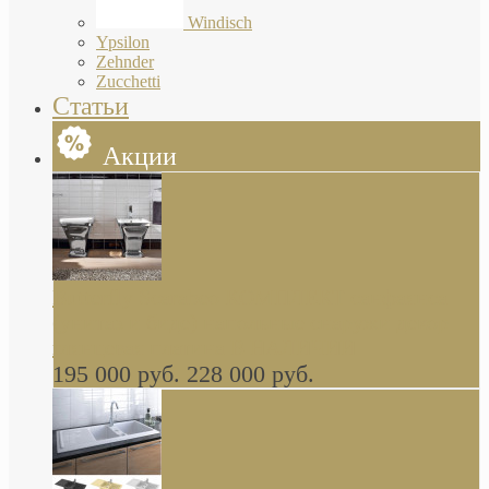
Windisch
Ypsilon
Zehnder
Zucchetti
Статьи
Акции
Butterfly Scarabeo КОМПЛЕКТ санфаянса
(унитаз и биде) напольные снаружи декор
глянцевая платина В НАЛИЧИИ
195 000 руб.
228 000 руб.