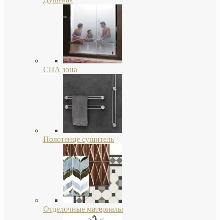
СПА зона
Полотенце сушитель
Отделочные материалы