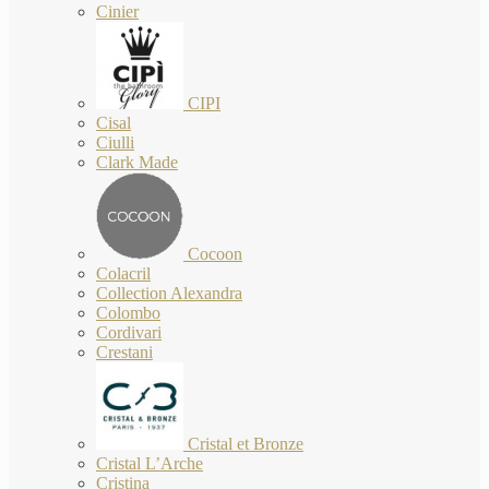
Cinier
CIPI
Cisal
Ciulli
Clark Made
Cocoon
Colacril
Collection Alexandra
Colombo
Cordivari
Crestani
Cristal et Bronze
Cristal L’Arche
Cristina