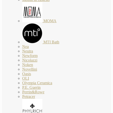
MOMA
MTI Bath
Nea
Neutra
Newform
Nicolazzi
Noken
Novellini
Oasis
OLI
Olympia Ceramica
P.E. Guerin
Perrin&Rowe
Petracer